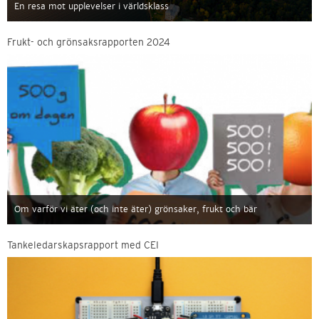
En resa mot upplevelser i världsklass
Frukt- och grönsaksrapporten 2024
Om varför vi äter (och inte äter) grönsaker, frukt och bär
Tankeledarskapsrapport med CEI