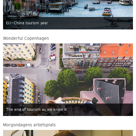
EU–China tourism year
Wonderful Copenhagen
The end of tourism as we know it
Morgondagens arbetsplats