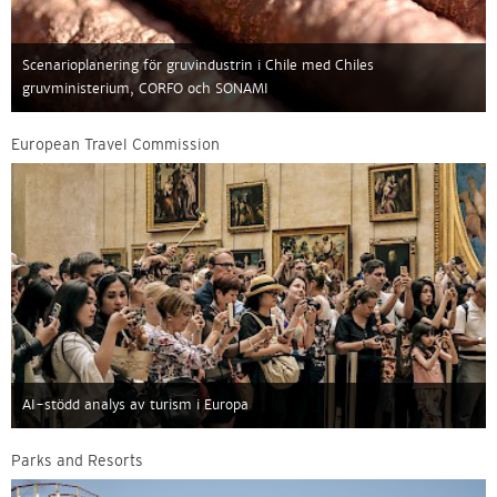
Scenarioplanering för gruvindustrin i Chile med Chiles
gruvministerium, CORFO och SONAMI
European Travel Commission
AI-stödd analys av turism i Europa
Parks and Resorts