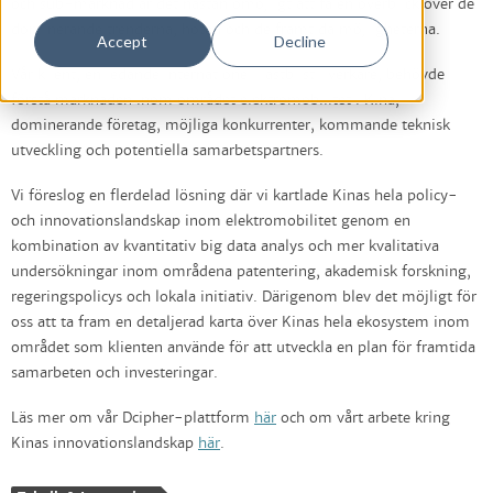
och sub-marknad är det nästan omöjligt att få en överblick över de
dominerande trenderna, hoten och de framtida möjligheterna.
Accept
Decline
Vår klient, en ledande internationell lastbilstillverkare, behövde
förstå marknaden inom området elektromobilitet i Kina;
dominerande företag, möjliga konkurrenter, kommande teknisk
utveckling och potentiella samarbetspartners.
Vi föreslog en flerdelad lösning där vi kartlade Kinas hela policy-
och innovationslandskap inom elektromobilitet genom en
kombination av kvantitativ big data analys och mer kvalitativa
undersökningar inom områdena patentering, akademisk forskning,
regeringspolicys och lokala initiativ. Därigenom blev det möjligt för
oss att ta fram en detaljerad karta över Kinas hela ekosystem inom
området som klienten använde för att utveckla en plan för framtida
samarbeten och investeringar.
Läs mer om vår Dcipher-plattform
här
och om vårt arbete kring
Kinas innovationslandskap
här
.