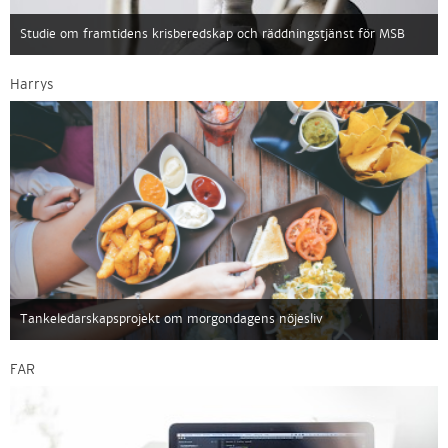
Studie om framtidens krisberedskap och räddningstjänst för MSB
Harrys
Tankeledarskapsprojekt om morgondagens nöjesliv
FAR