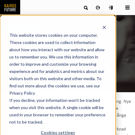
Referenscase
This website stores cookies on your computer.
Ledande global
These cookies are used to collect information
about how you interact with our website and allow
lastbilstillverkare
us to remember you. We use this information in
order to improve and customize your browsing
Kartlägga affärsmöjligheter inom marknad och
experience and for analytics and metrics about our
konkurrentlandskap för elektromobilitet
visitors both on this website and other media. To
find out more about the cookies we use, see our
Privacy Policy
If you decline, your information won’t be tracked
Det kinesiska innovationslandskapet är statt i snabb förändring. Nya
when you visit this website. A single cookie will be
aktörer dyker upp så gott som dagligen inom snart sagt varje
used in your browser to remember your preference
teknikområde och den starka statliga inblandningen inom många
not to be tracked.
områden gör det inte lättare för västerländska företag. Med
hundratals och ibland tusentals olika företag inom varje marknad
Cookies settings