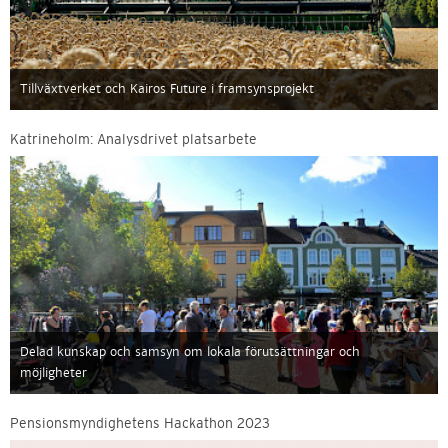
Tillväxtverket och Kairos Future i framsynsprojekt
Katrineholm: Analysdrivet platsarbete
Delad kunskap och samsyn om lokala förutsättningar och
möjligheter
Pensionsmyndighetens Hackathon 2023