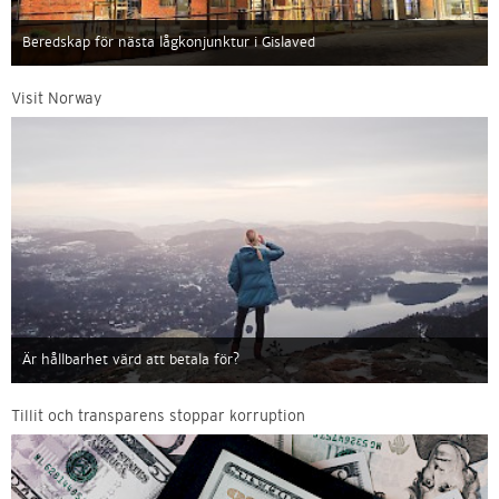
Beredskap för nästa lågkonjunktur i Gislaved
Visit Norway
Är hållbarhet värd att betala för?
Tillit och transparens stoppar korruption