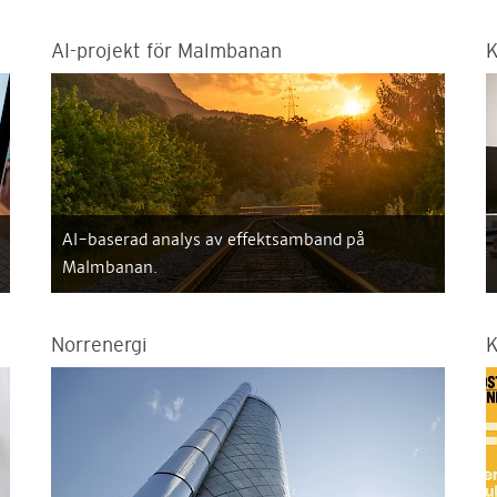
AI-projekt för Malmbanan
K
AI-baserad analys av effektsamband på
Malmbanan.
Norrenergi
K