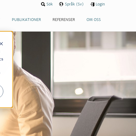
Sök
Språk (Sv)
Login
T
PUBLIKATIONER
REFERENSER
OM OSS
d
cs
r