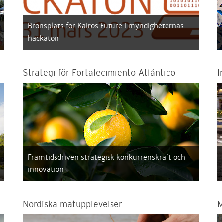
Bronsplats för Kairos Future i myndigheternas
hackaton
Strategi för Fortalecimiento Atlántico
I
Framtidsdriven strategisk konkurrenskraft och
innovation
Nordiska matupplevelser
M