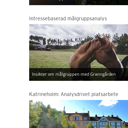
Intressebaserad målgruppsanalys
Insikter om målgruppen med Granngården
Katrineholm: Analysdrivet platsarbete