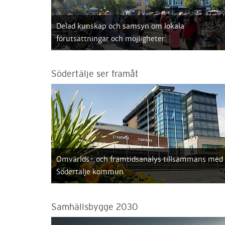
Delad kunskap och samsyn om lokala
förutsättningar och möjligheter
Södertälje ser framåt
Omvärlds- och framtidsanalys tillsammans med
Södertälje kommun
Samhällsbygge 2030