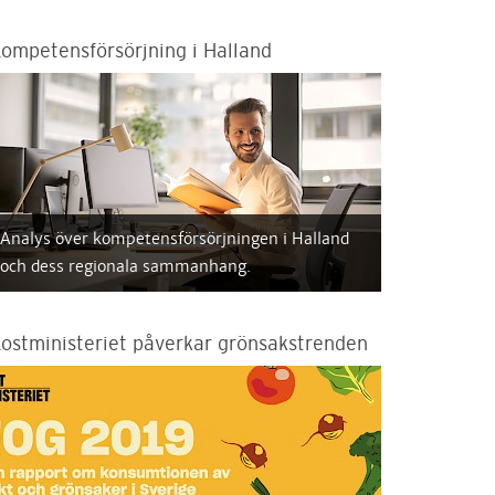
ompetensförsörjning i Halland
Analys över kompetensförsörjningen i Halland
och dess regionala sammanhang.
ostministeriet påverkar grönsakstrenden