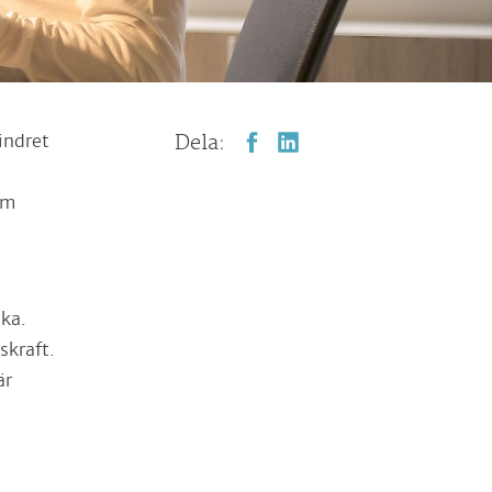
indret
Dela:
om
ka.
skraft.
är