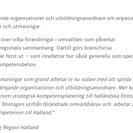
ande organisationer och utbildningsanordnare om anpass
der och utmaningar.
över vilka förändringar i omvärlden som påverkar
regionala sammanhang. Därtill görs branschvisa
r först ut – som innefattar hur såväl generella som spec
kompetensbehov.
utmaningar som
grund arbetar vi nu vidare med att sprida
sfrämjande organisationer och utbildningsanordnare. Mer k
inom strategisk kompetensplanering till halländska företa
l företagen utifrån förändrade omvärldskrav och arbetar 
mpetenser till Halland.
"
ng Region
Halland