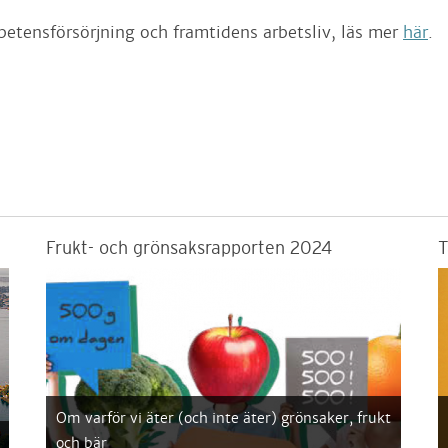
petensförsörjning och framtidens arbetsliv, läs mer
här
.
Frukt- och grönsaksrapporten 2024
T
Om varför vi äter (och inte äter) grönsaker, frukt
och bär