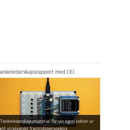
ankeledarskapsrapport med CEI
Tankeledarskapsmaterial för sin egen sektor ur
ett strategiskt framtidsperspektiv