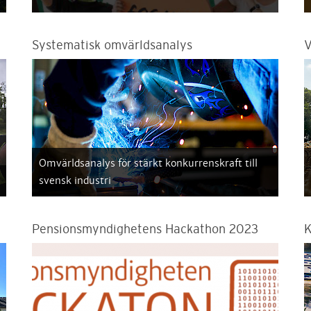
Systematisk omvärldsanalys
V
Omvärldsanalys för stärkt konkurrenskraft till
svensk industri
Pensionsmyndighetens Hackathon 2023
K