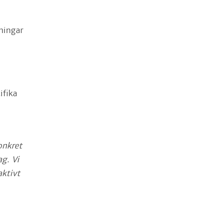
ningar
ifika
onkret
g. Vi
aktivt