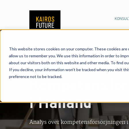
KONSUL
This website stores cookies on your computer. These cookies are u
allow us to remember you. We use this information in order to imp
about our visitors both on this website and other media. To find o
Referenscase
If you decline, your information won’t be tracked when you visit th
preference not to be tracked.
Kompetensför
i Halland
Analys över kompetensförsörjningen i