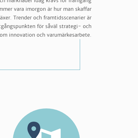
och marknader idag krävs för framgång
kommer vara imorgon är hur man skaffar
äxer. Trender och framtidsscenarier är
utgångspunkten för såväl strategi- och
 som innovation och varumärkesarbete.