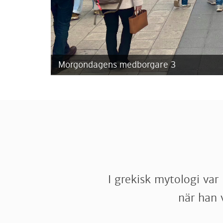
Morgondagens medborgare 3
I grekisk mytologi va
när han 