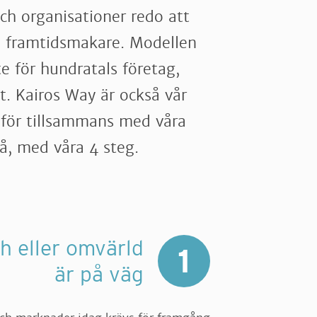
och organisationer redo att
i framtidsmakare. Modellen
e för hundratals företag,
lt. Kairos Way är också vår
mför tillsammans med våra
så, med våra 4 steg.
ch eller omvärld
1
är på väg