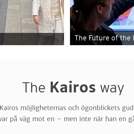
The Future of the 
Kairos
The
way
r Kairos möjligheternas och ögonblickets 
var på väg mot en – men inte när han en g