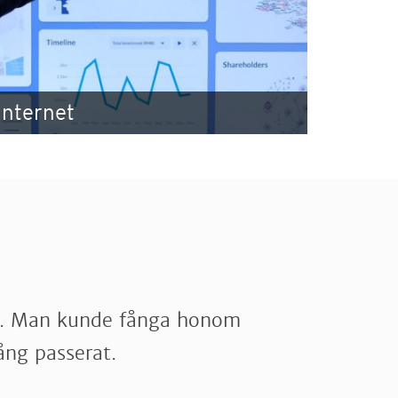
Internet
gud. Man kunde fånga honom
ång passerat.