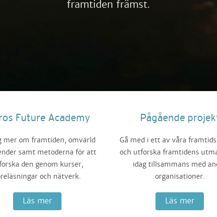
framtiden främst.
ros Future Academy
Pågående projek
ig mer om framtiden, omvärld
Gå med i ett av våra framtids
ender samt metoderna för att
och utforska framtidens utm
forska den genom kurser,
idag tillsammans med an
öreläsningar och nätverk.
organisationer.
Läs mer
Läs mer