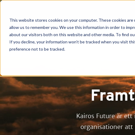
KONSUL
This website stores cookies on your computer. These cookies are u
allow us to remember you. We use this information in order to imp
about our visitors both on this website and other media. To find o
If you decline, your information won’t be tracked when you visit th
preference not to be tracked.
Framti
Kairos Future är ett
organisationer att 