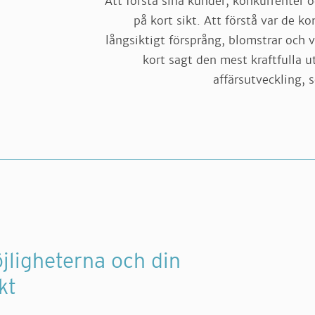
Att förstå sina kunder, konkurrenter 
på kort sikt. Att förstå var de 
långsiktigt försprång, blomstrar och v
kort sagt den mest kraftfulla 
affärsutveckling,
öjligheterna och din
kt