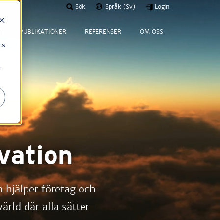
Sök
Språk (Sv)
Login
T
PUBLIKATIONER
REFERENSER
OM OSS
d
cs
r
ovation
m hjälper företag och
ärld där alla sätter