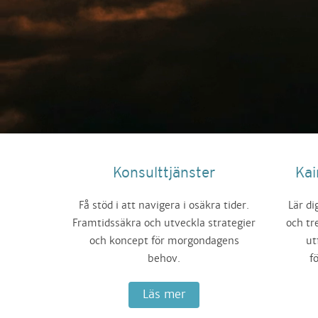
Konsulttjänster
Kai
Få stöd i att navigera i osäkra tider.
Lär d
Framtidssäkra och utveckla strategier
och tr
och koncept för morgondagens
ut
behov.
f
Läs mer