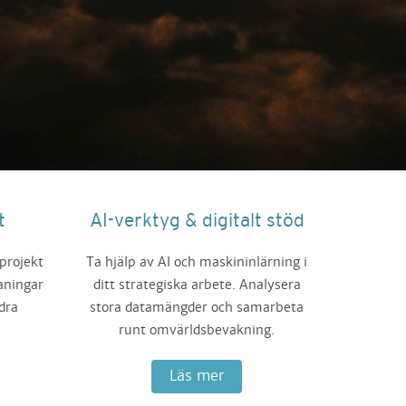
t
AI-verktyg & digitalt stöd
projekt
Ta hjälp av AI och maskininlärning i
aningar
ditt strategiska arbete. Analysera
dra
stora datamängder och samarbeta
runt omvärldsbevakning.
Läs mer