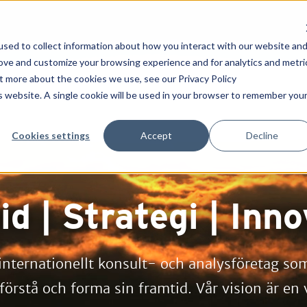
TTJÄNSTER
GENERATIV AI
PROJEKT
ACADEMY
EVEN
sed to collect information about how you interact with our website an
rove and customize your browsing experience and for analytics and metri
ut more about the cookies we use, see our Privacy Policy
is website. A single cookie will be used in your browser to remember you
Cookies settings
Accept
Decline
d | Strategi | Inn
 internationellt konsult- och analysföretag so
förstå och forma sin framtid. Vår vision är en v