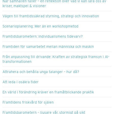
När samhällen faller – en reflektion över vad vi kan lära oss av
kriser, maktspel & visioner
Vägen till framtidssäkrad styrning, strategi och innovation
Scenarioplanering: Mer än en workshopmetod
Framtidsbarometern: Individualismens tidevarv?
Framtiden för samarbetet mellan människa och maskin
Från anpassning till drivande: Kraften av strategisk framsyn i AI-
transformationen
Attrahera och behålla unga talanger – hur då?
Att leda i osäkra tider
En värld i förändring kräver en framåtblickande praktik
Framtidens friskvård för själen
Framtidsbarometern – ljusare vår, stormigt på sikt