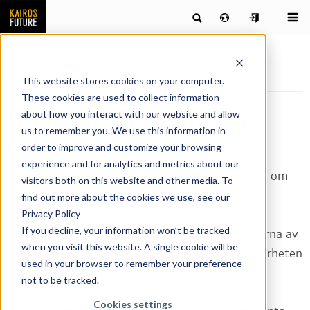
Publikationer
Nyheter & artiklar
What’s NXT: Framtidens
hållbarhet
This website stores cookies on your computer.
These cookies are used to collect information
What’s NXT: Framtidens
about how you interact with our website and allow
us to remember you. We use this information in
hållbarhet
order to improve and customize your browsing
experience and for analytics and metrics about our
Hållbarhetsfrågor har alltid påverkat samhällen, om
visitors both on this website and other media. To
än i olika former. Vare sig det var träkrisen som
find out more about the cookies we use, see our
Privacy Policy
plågade den tidiga industrialiseringen eller
If you decline, your information won’t be tracked
ozonkrisen; ständigt behöver vi hantera effekterna av
when you visit this website. A single cookie will be
vår konsumtion. Med globaliseringen har hållbarheten
used in your browser to remember your preference
tagit en ännu mer komplex form och under de
not to be tracked.
kommande årtiondena kommer nya miljö- och
Cookies settings