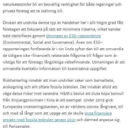
naturkatastrofer bli en besvärlig verklighet för både regeringar och
privata företag att ta ställning till.
Önskan att undvika denna typ av händelser har i allt högre grad fått
företagen att fokusera på sätt att minimera riskerna, vilket kanske
bäst identifieras genom
ökningen av ESG-rapportering
(Environmental, Social and Governance). Även om ESG-
rapporteringen fortfarande är i sin linda syftar den till att omvandla
de tidigare icke-finansiellt relaterade frågorna till frågor som är
viktiga för ett företags långsiktiga välbefinnande. Utmaningen är att
omvandla kvalitativ information till kvantitativa uppgifter.
Riskhantering innebär att man undviker saker som barnarbete,
avskogning och allt oftare fossila bränslen. Det innebär alltid att
väga dessa risker mot varandra. H&M:s beslut att sluta köpa bomull
från Xinjiangprovinsen i Kina är ett exempel. Under 2019 gick
Europeiska investeringsbanken, en av världens största långivare, till
och med så långt som att uppge att de skulle
sluta finansiera
projekt med fossila bränslen senast 2021
och därmed anpassa sig
till Parisavtalet.