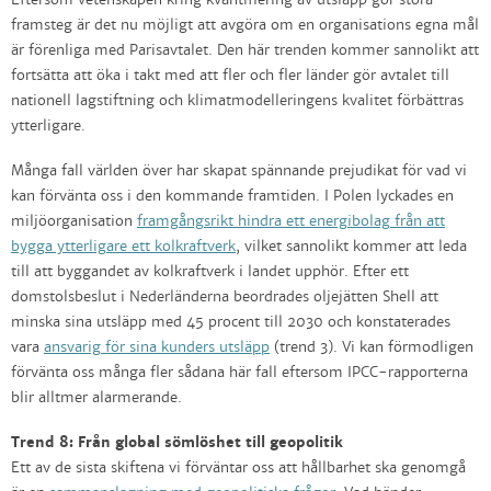
Eftersom vetenskapen kring kvantifiering av utsläpp gör stora
framsteg är det nu möjligt att avgöra om en organisations egna mål
är förenliga med Parisavtalet. Den här trenden kommer sannolikt att
fortsätta att öka i takt med att fler och fler länder gör avtalet till
nationell lagstiftning och klimatmodelleringens kvalitet förbättras
ytterligare.
Många fall världen över har skapat spännande prejudikat för vad vi
kan förvänta oss i den kommande framtiden. I Polen lyckades en
miljöorganisation
framgångsrikt hindra ett energibolag från att
bygga ytterligare ett kolkraftverk
, vilket sannolikt kommer att leda
till att byggandet av kolkraftverk i landet upphör. Efter ett
domstolsbeslut i Nederländerna beordrades oljejätten Shell att
minska sina utsläpp med 45 procent till 2030 och konstaterades
vara
ansvarig för sina kunders utsläpp
(trend 3). Vi kan förmodligen
förvänta oss många fler sådana här fall eftersom IPCC-rapporterna
blir alltmer alarmerande.
Trend 8: Från global sömlöshet till geopolitik
Ett av de sista skiftena vi förväntar oss att hållbarhet ska genomgå