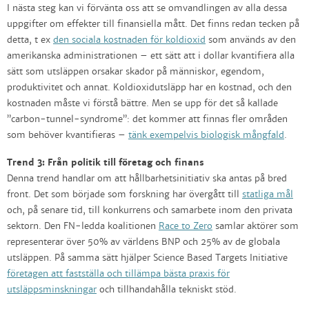
I nästa steg kan vi förvänta oss att se omvandlingen av alla dessa
uppgifter om effekter till finansiella mått. Det finns redan tecken på
detta, t ex
den sociala kostnaden för koldioxid
som används av den
amerikanska administrationen – ett sätt att i dollar kvantifiera alla
sätt som utsläppen orsakar skador på människor, egendom,
produktivitet och annat. Koldioxidutsläpp har en kostnad, och den
kostnaden måste vi förstå bättre. Men se upp för det så kallade
”carbon-tunnel-syndrome”: det kommer att finnas fler områden
som behöver kvantifieras –
tänk exempelvis biologisk mångfald
.
Trend 3: Från politik till företag och finans
Denna trend handlar om att hållbarhetsinitiativ ska antas på bred
front. Det som började som forskning har övergått till
statliga mål
och, på senare tid, till konkurrens och samarbete inom den privata
sektorn. Den FN-ledda koalitionen
Race to Zero
samlar aktörer som
representerar över 50% av världens BNP och 25% av de globala
utsläppen. På samma sätt hjälper Science Based Targets Initiative
företagen att fastställa och tillämpa bästa praxis för
utsläppsminskningar
och tillhandahålla tekniskt stöd.