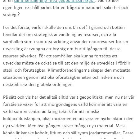
är en
sammanslagning med geopolitiska frågor
. Vad händer
egentligen när hållbarhet blir en fråga om nationell säkerhet och
strategi?
För det första, varför skulle den ens bli det? I grund och botten
handlar det om strategisk användning av resurser, och alla
samhällen som i stor utsträckning använder naturresurser för sin
utveckling är tvungna att bry sig om hur tillgången till dessa
resurser påverkas. För att samhällen ska kunna fortsätta att
utvecklas måste de också se till att den miljö de utvecklas i förblir
stabil och förutsägbar. Klimatförändringarna skapar den motsatta
situationen genom att öka oförutsägbarheten och riskerna och
destabilisera den globala ordningen.
På sätt och vis har det alltså alltid varit geopolitiskt, men nu när vår
förståelse växer för att morgondagens värld kommer att vara en
värld som är centrerad kring teknik för att minska
koldioxidutsläppen, ökar incitamenten att vara en nyckelaktör i den
nya världen. Men övergången kräver många nya material. Mest
kända är kanske kobolt, litium och sällsynta jordartsmetaller. Dessa