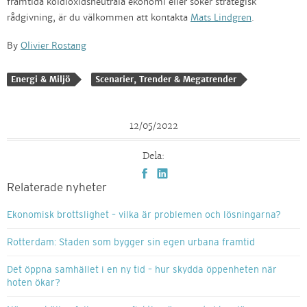
framtida koldioxidsneutrala ekonomi eller söker strategisk
rådgivning, är du välkommen att kontakta
Mats Lindgren
.
By
Olivier Rostang
Energi & Miljö
Scenarier, Trender & Megatrender
12/05/2022
Dela:
Relaterade nyheter
Ekonomisk brottslighet – vilka är problemen och lösningarna?
Rotterdam: Staden som bygger sin egen urbana framtid
Det öppna samhället i en ny tid – hur skydda öppenheten när
hoten ökar?