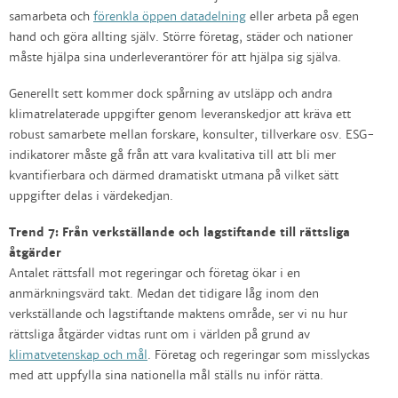
samarbeta och
förenkla öppen datadelning
eller arbeta på egen
hand och göra allting själv. Större företag, städer och nationer
måste hjälpa sina underleverantörer för att hjälpa sig själva.
Generellt sett kommer dock spårning av utsläpp och andra
klimatrelaterade uppgifter genom leveranskedjor att kräva ett
robust samarbete mellan forskare, konsulter, tillverkare osv. ESG-
indikatorer måste gå från att vara kvalitativa till att bli mer
kvantifierbara och därmed dramatiskt utmana på vilket sätt
uppgifter delas i värdekedjan.
Trend 7: Från verkställande och lagstiftande till rättsliga
åtgärder
Antalet rättsfall mot regeringar och företag ökar i en
anmärkningsvärd takt. Medan det tidigare låg inom den
verkställande och lagstiftande maktens område, ser vi nu hur
rättsliga åtgärder vidtas runt om i världen på grund av
klimatvetenskap och mål
. Företag och regeringar som misslyckas
med att uppfylla sina nationella mål ställs nu inför rätta.