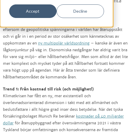
hållbarhetsfrågor att dyka upp. Vad kan vi förvänta
oss i framtiden?
Accept
Decline
Det är lätt att anta att hållbarhet kommer att nedprioriteras
eftersom de geopolitiska spänningarna i världen har återuppstått
och vi går in i en period av stor osäkerhet som kännetecknas av
uppkomsten av en
ny multipolär världsordning
– kanske är även en
lågkonjunktur på väg in. Ekonomiska nedgångar har aldrig varit bra
för vare sig miljö- eller hållbarhetsfrågor. Men som alltid är det lite
mer komplext och mycket tyder på att hållbarhet fortsatt kommer
vara högt upp på agendan. Här är åtta trender som lär definiera
hållbarhetsområdet de kommande åren.
Trend 1: Från kostnad till risk (och möjlighet!)
Klimatkrisen har fått en ny, mer existentiell och
överlevnadsorienterad dimension i takt med att allmänhet och
beslutsfattare i allt högre grad inser dess betydelse. När det tyska
försäkringsbolaget Munich Re beräknar
kostnader på 40 miljarder
dollar
för återuppbyggnad efter översvämningarna 2021 i västra
Tyskland börjar omfattningen och konsekvenserna av framtida