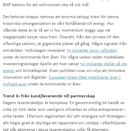
BNP behövs för att nollvisionen ska nå sitt mål.
Det behöver knappt nämnas att enorma belopp krävs för denna
historiska omorganisation av vårt förhållande till energi. Hur
slående detta än är så ser vi hur momentum byggs upp när
megaprojekt börjar växa fram. Överallt, från den privata till den
offentliga sektorn, är gigantiska planer på gång. Några signaler från
omvärlden: Volkswagen investerar
35 miljarder euro i elfordon
under de kommande fem åren. För några veckor sedan meddelade
investeringsbolaget Apollo att man satsar
50 miljarder dollar på ren
energi
och klimatkapital. Även politiken visar sin vilja att stimulera
innovation och åtgärder:
European Green Deal mobiliserar över 1
milliard euro
under de kommande 10 åren.
Trend 6: Från kund/leverantör till partnerskap
Dagens leveranskedjor är komplexa. En genomsnittlig bil består av
cirka 30 000 delar som vanligtvis tillverkas av olika entreprenörer i
olika länder. Eftersom regelverken blir allt strängare och företagen i
allt högre grad är skyldiga att rapportera om utsläpp i efterföljande
led står aktörerna i dessa leveranskedjor inför få alternativ: