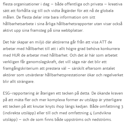
flesta organisationer i dag – både offentliga och privata – kreativa
sätt att förhålla sig till och vidta åtgärder för att nå de globala
målen. De flesta delar inte bara information om sitt
hållbarhetsarbete i sina årliga hållbarhetsrapporter utan visar också
aktivt upp sina framsteg på sina webbplatser.
Det här skapar en miljö där aktörerna går från att visa ATT de
arbetar med hållbarhet till att i allt högre grad behöva konkurrera
med HUR de arbetar med hållbarhet. Och det är här som arbetet
verkligen får genomslagskraft, det vill säga när det blir ett
framgångskriterium att prestera väl – särskilt eftersom antalet
aktörer som utvärderar hållbarhetsprestationer ökar och regelverket
blir allt strängare.
ESG-rapportering är återigen ett tecken på detta. De ökande kraven
på att mäta fler och mer komplexa former av utsläpp är ytterligare
ett tecken på att knutar knyts ihop längs kedjan. Både omfattning 3
(indirekta utsläpp) eller till och med omfattning 4 (undvikna
utsläpp) – och de som finns både uppströms och nedströms.