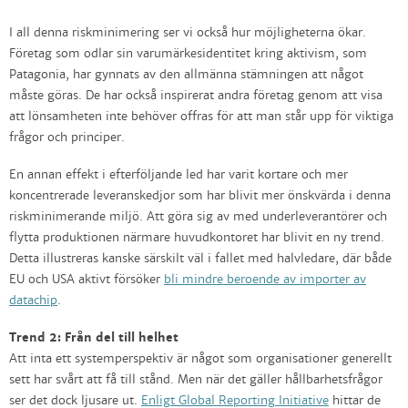
I all denna riskminimering ser vi också hur möjligheterna ökar.
Företag som odlar sin varumärkesidentitet kring aktivism, som
Patagonia, har gynnats av den allmänna stämningen att något
måste göras. De har också inspirerat andra företag genom att visa
att lönsamheten inte behöver offras för att man står upp för viktiga
frågor och principer.
En annan effekt i efterföljande led har varit kortare och mer
koncentrerade leveranskedjor som har blivit mer önskvärda i denna
riskminimerande miljö. Att göra sig av med underleverantörer och
flytta produktionen närmare huvudkontoret har blivit en ny trend.
Detta illustreras kanske särskilt väl i fallet med halvledare, där både
EU och USA aktivt försöker
bli mindre beroende av importer av
datachip
.
Trend 2: Från del till helhet
Att inta ett systemperspektiv är något som organisationer generellt
sett har svårt att få till stånd. Men när det gäller hållbarhetsfrågor
ser det dock ljusare ut.
Enligt Global Reporting Initiative
hittar de