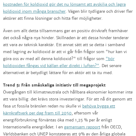
kostnaden för koldioxid gör det nu lönsamt att avskilja och lagra
koldioxid inom många branscher
. Vägen blir tydligare och driver fler
aktörer att finna lösningar och hitta fler möjligheter.
Även om allt detta tillsammans ger en positiv drivkraft framhäver
det också några nya hinder. Skillnaden är att dessa hinder tenderar
att vara av teknisk karaktär. Ett annat sätt att se detta i samband
med lagring av koldioxid är att vi går från frågor som "hur kan vi
göra oss av med all denna koldioxid?" till frågor som
"bör
koldioxiden fångas vid källan eller direkt i luften?"
. Det senare
alternativet är betydligt lättare för en aktör att ta itu med.
Trend 5: Från småskaliga initiativ till megaprojekt
Övergången till klimatneutrala och hållbara ekonomier kommer inte
att vara billig: det krävs stora investeringar. För att nå dit genom att
fasa ut fossila bränslen redan nu skulle vi
behöva bygga ett
kärnkraftverk per dag fram till 2050
, eftersom vår
energiförbrukning förväntas öka med 1,25 % per år enligt
Internationella energirådet. I en
gemensam rapport
från OECD,
Världsbanken och UNEP konstateras att 9% av den årliga globala