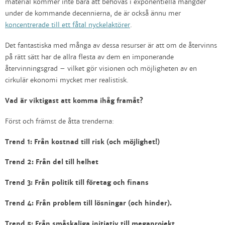
material kommer inte bara att behövas i exponentiella mängder
under de kommande decennierna, de är också ännu mer
koncentrerade till ett fåtal nyckelaktörer
.
Det fantastiska med många av dessa resurser är att om de återvinns
på rätt sätt har de allra flesta av dem en imponerande
återvinningsgrad – vilket gör visionen och möjligheten av en
cirkulär ekonomi mycket mer realistisk.
Vad är viktigast att komma ihåg framåt?
Först och främst de åtta trenderna:
Trend 1: Från kostnad till risk (och möjlighet!)
Trend 2: Från del till helhet
Trend 3: Från politik till företag och finans
Trend 4: Från problem till lösningar (och hinder).
Trend 5: Från småskaliga initiativ till megaprojekt