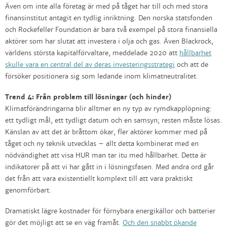
Även om inte alla företag är med på tåget har till och med stora
finansinstitut antagit en tydlig inriktning. Den norska statsfonden
och Rockefeller Foundation är bara två exempel på stora finansiella
aktörer som har slutat att investera i olja och gas. Även Blackrock,
världens största kapitalförvaltare, meddelade 2020 att
hållbarhet
skulle vara en central del av deras investeringsstrategi
och att de
försöker positionera sig som ledande inom klimatneutralitet.
Trend 4: Från problem till lösningar (och hinder)
Klimatförändringarna blir alltmer en ny typ av rymdkapplöpning:
ett tydligt mål, ett tydligt datum och en samsyn; resten måste lösas.
Känslan av att det är bråttom ökar, fler aktörer kommer med på
tåget och ny teknik utvecklas – allt detta kombinerat med en
nödvändighet att visa HUR man tar itu med hållbarhet. Detta är
indikatorer på att vi har gått in i lösningsfasen. Med andra ord går
det från att vara existentiellt komplext till att vara praktiskt
genomförbart.
Dramatiskt lägre kostnader för förnybara energikällor och batterier
gör det möjligt att se en väg framåt.
Och den snabbt ökande