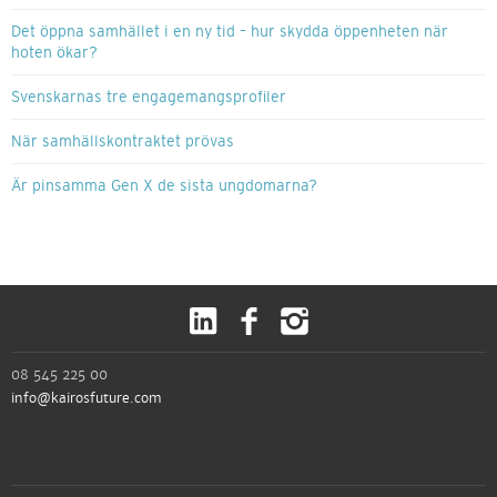
Det öppna samhället i en ny tid – hur skydda öppenheten när
hoten ökar?
Svenskarnas tre engagemangsprofiler
När samhällskontraktet prövas
Är pinsamma Gen X de sista ungdomarna?
08 545 225 00
info@kairosfuture.com