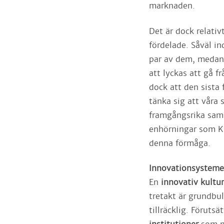
marknaden.
Det är dock relativ
fördelade. Såväl in
par av dem, medan 
att lyckas att gå f
dock att den sista 
tänka sig att våra 
framgångsrika samh
enhörningar som Kl
denna förmåga.
Innovationsysteme
En
innovativ kultur
tretakt är grundbul
tillräcklig. Föruts