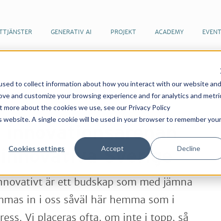
TTJÄNSTER
GENERATIV AI
PROJEKT
ACADEMY
EVEN
sed to collect information about how you interact with our website an
er & artiklar
Den nya innovationsarenan och det
rove and customize your browsing experience and for analytics and metri
ut more about the cookies we use, see our Privacy Policy
is website. A single cookie will be used in your browser to remember you
 innovationsarenan
Cookies settings
Accept
Decline
 innovativa Sverige
innovativt är ett budskap som med jämna
mas in i oss såväl här hemma som i
ress. Vi placeras ofta, om inte i topp, så