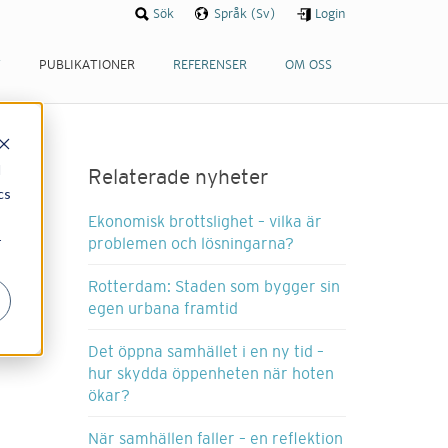
Sök
Språk (Sv)
Login
T
PUBLIKATIONER
REFERENSER
OM OSS
d
Relaterade nyheter
cs
Ekonomisk brottslighet – vilka är
r
problemen och lösningarna?
Rotterdam: Staden som bygger sin
egen urbana framtid
Det öppna samhället i en ny tid –
hur skydda öppenheten när hoten
ökar?
När samhällen faller – en reflektion