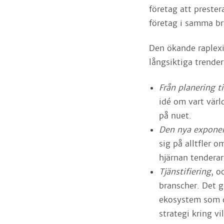
företag att prester
företag i samma br
Den ökande raplex
långsiktiga trende
Från planering ti
idé om vart värl
på nuet.
Den nya exponen
sig på alltfler 
hjärnan tenderar
Tjänstifiering
,
o
branscher. Det gö
ekosystem som d
strategi kring v