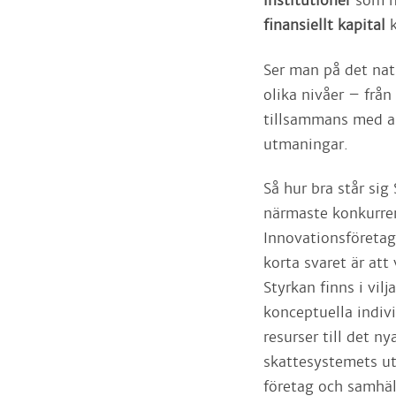
institutioner
som mö
finansiellt kapital
k
Ser man på det nat
olika nivåer – från 
tillsammans med an
utmaningar.
Så hur bra står si
närmaste konkurrent
Innovationsföreta
korta svaret är att
Styrkan finns i vil
konceptuella indivi
resurser till det n
skattesystemets ut
företag och samhäl