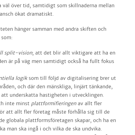
a väl över tid, samtidigt som skillnaderna mellan
ansch ökat dramatiskt.
iteten hänger samman med andra skiften och
r som:
ll split-vision
; att det blir allt viktigare att ha en
den är på väg men samtidigt också ha fullt fokus
tiella logik
som till följd av digitalisering brer ut
områden, och där den mänskliga, linjärt tänkande,
 att underskatta hastigheten i utvecklingen.
ch inte minst
plattformifieringen
av allt fler
r att allt fler företag måste förhålla sig till de
e globala plattformsföretagen skapar, och ha en
ilka man ska ingå i och vilka de ska undvika.