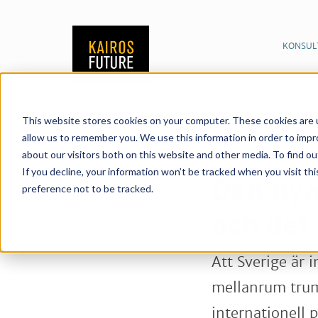
KONSUL
This website stores cookies on your computer. These cookies are u
Publikationer
Nyhet
24/09/2019
allow us to remember you. We use this information in order to imp
innovativa Sverige
about our visitors both on this website and other media. To find o
Dela:
If you decline, your information won’t be tracked when you visit th
Den nya
preference not to be tracked.
och det
Att Sverige är 
mellanrum trum
internationell p