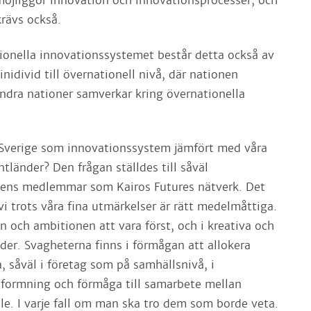
jliggör innovation och innovationsprocesser, och
rävs också.
ionella innovationssystemet består detta också av
inidivid till övernationell nivå, där nationen
dra nationer samverkar kring övernationella
g Sverige som innovationssystem jämfört med våra
länder? Den frågan ställdes till såväl
gens medlemmar som Kairos Futures nätverk. Det
 vi trots våra fina utmärkelser är rätt medelmåttiga.
jan och ambitionen att vara först, och i kreativa och
der. Svagheterna finns i förmågan att allokera
ya, såväl i företag som på samhällsnivå, i
formning och förmåga till samarbete mellan
le. I varje fall om man ska tro dem som borde veta.