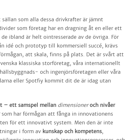
t sällan som alla dessa drivkrafter är jämnt
divider som företag har en dragning åt en eller ett
de ibland är helt ointresserade av de övriga. För
rån idé och prototyp till kommersiell succé, krävs
förmågan, att skala, finns på plats. Det är svårt att
svenska klassiska storföretag, våra internationellt
ällsbyggnads- och ingenjörsföretagen eller våra
arna eller Spotfiy kommit dit de är idag utan
t – ett samspel mellan
dimensioner
och nivåer
som har förmågan att fånga in innovationens
ten för ett innovativt system. Men den är inte
ättningar i form av
kunskap och kompetens
,