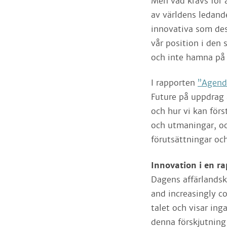
Men vad krävs för a
av världens ledand
innovativa som des
vår position i den
och inte hamna på 
I rapporten
”Agenda
Future på uppdrag 
och hur vi kan för
och utmaningar, o
förutsättningar och
Innovation i en ra
Dagens affärlands
and increasingly c
talet och visar in
denna förskjutning 