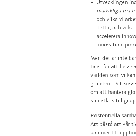
Utvecklingen inom
mänskliga team
och vilka vi arb
detta, och vi ka
accelerera innov
innovationsproc
Men det är inte ba
talar för att hela s
världen som vi känn
grunden. Det kräve
om att hantera glob
klimatkris till geo
Existentiella samh
Att påstå att vår t
kommer till uppfin