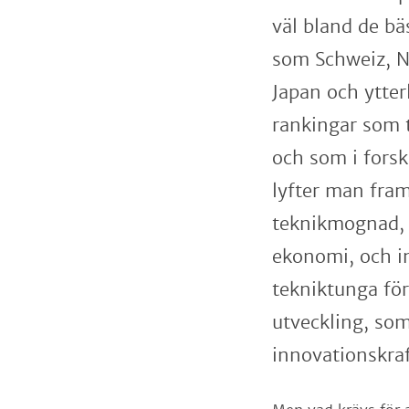
väl bland de bäs
som Schweiz, N
Japan och ytterl
rankingar som t
och som i fors
lyfter man fram
teknikmognad, 
ekonomi, och in
tekniktunga fö
utveckling, som
innovationskra