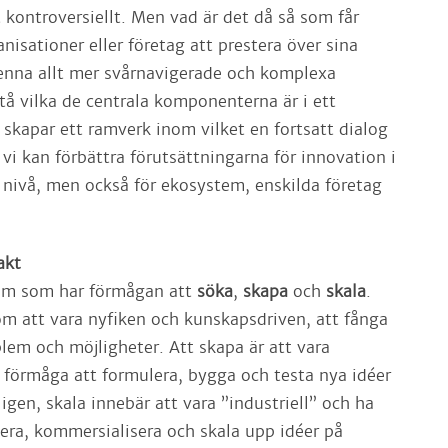
kontroversiellt. Men vad är det då så som får
anisationer eller företag att prestera över sina
denna allt mer svårnavigerade och komplexa
stå vilka de centrala komponenterna är i ett
skapar ett ramverk inom vilket en fortsatt dialog
 vi kan förbättra förutsättningarna för innovation i
l nivå, men också för ekosystem, enskilda företag
akt
tem som har förmågan att
söka
,
skapa
och
skala
.
m att vara nyfiken och kunskapsdriven, att fånga
blem och möjligheter. Att skapa är att vara
 förmåga att formulera, bygga och testa nya idéer
ligen, skala innebär att vara ”industriell” och ha
sera, kommersialisera och skala upp idéer på