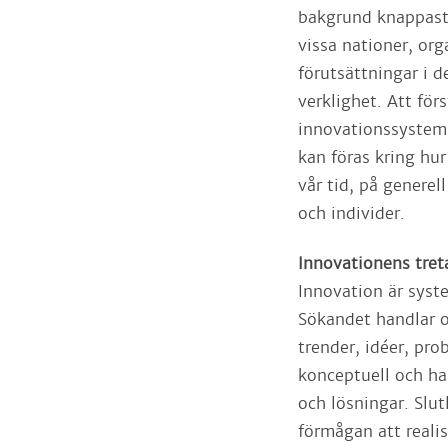
bakgrund knappast 
vissa nationer, org
förutsättningar i 
verklighet. Att för
innovationssystem 
kan föras kring hur
vår tid, på generel
och individer.
Innovationens tret
Innovation är sys
Sökandet handlar o
trender, idéer, pro
konceptuell och ha
och lösningar. Slut
förmågan att reali