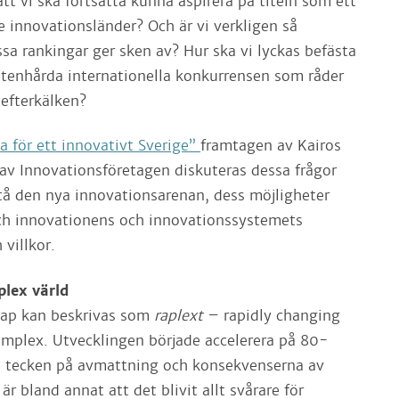
tt vi ska fortsätta kunna aspirera på titeln som ett
e innovationsländer? Och är vi verkligen så
sa rankingar ger sken av? Hur ska vi lyckas befästa
 stenhårda internationella konkurrensen som råder
efterkälken?
 för ett innovativt Sverige”
framtagen av Kairos
av Innovationsföretagen diskuteras dessa frågor
stå den nya innovationsarenan, dess möjligheter
ch innovationens och innovationssystemets
 villkor.
plex värld
kap kan beskrivas som
raplext
– rapidly changing
omplex. Utvecklingen började accelerera på 80-
ga tecken på avmattning och konsekvenserna av
är bland annat att det blivit allt svårare för