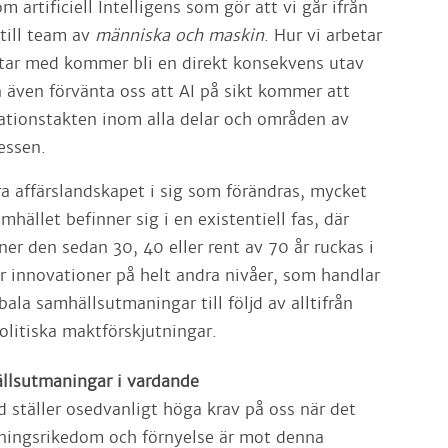
 artificiell Intelligens som gör att vi går ifrån
till team av
människa och maskin
. Hur vi arbetar
etar med kommer bli en direkt konsekvens utav
n även förvänta oss att AI på sikt kommer att
ationstakten inom alla delar och områden av
essen.
ra affärslandskapet i sig som förändras, mycket
amhället befinner sig i en existentiell fas, där
er den sedan 30, 40 eller rent av 70 år ruckas i
r innovationer på helt andra nivåer, som handlar
ala samhällsutmaningar till följd av alltifrån
politiska maktförskjutningar.
ällsutmaningar i vardande
id ställer osedvanligt höga krav på oss när det
ningsrikedom och förnyelse är mot denna