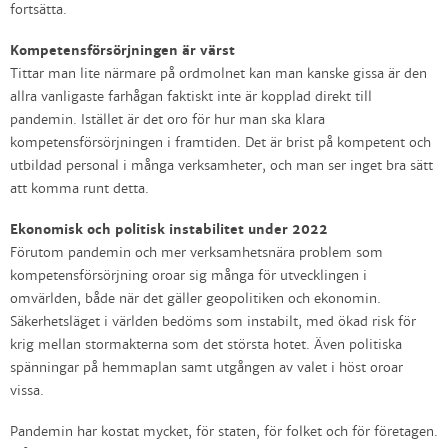
fortsätta.
Kompetensförsörjningen är värst
Tittar man lite närmare på ordmolnet kan man kanske gissa är den
allra vanligaste farhågan faktiskt inte är kopplad direkt till
pandemin. Istället är det oro för hur man ska klara
kompetensförsörjningen i framtiden. Det är brist på kompetent och
utbildad personal i många verksamheter, och man ser inget bra sätt
att komma runt detta.
Ekonomisk och politisk instabilitet under 2022
Förutom pandemin och mer verksamhetsnära problem som
kompetensförsörjning oroar sig många för utvecklingen i
omvärlden, både när det gäller geopolitiken och ekonomin.
Säkerhetsläget i världen bedöms som instabilt, med ökad risk för
krig mellan stormakterna som det största hotet. Även politiska
spänningar på hemmaplan samt utgången av valet i höst oroar
vissa.
Pandemin har kostat mycket, för staten, för folket och för företagen.