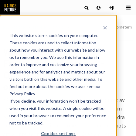
Publikationer
Nyheter & artiklar
What’s NXT: Framtidsbarometern
– Omikron, oron och omvärlden
This website stores cookies on your computer.
These cookies are used to collect information
What’s NXT:
about how you interact with our website and allow
us to remember you. We use this information in
Framtidsbarometern –
order to improve and customize your browsing
experience and for analytics and metrics about our
Omikron, oron och
visitors both on this website and other media. To
omvärlden
find out more about the cookies we use, see our
Privacy Policy
När senaste Framtidsbarometern kom ut i slutet av
If you decline, your information won’t be tracked
when you visit this website. A single cookie will be
november innehöll den frasen ”det ser ut som om
used in your browser to remember your preference
pandemin i Sverige, till skillnad från i många andra
not to be tracked.
länder, verkar vara åtminstone under kontroll, trots
Cookies settings
att vi inte ser någon riktig seger över viruset”.