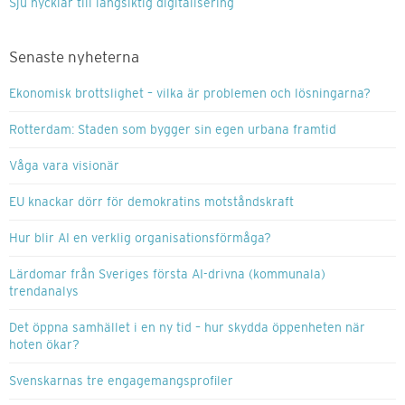
Sju nycklar till långsiktig digitalisering
Senaste nyheterna
Ekonomisk brottslighet – vilka är problemen och lösningarna?
Rotterdam: Staden som bygger sin egen urbana framtid
Våga vara visionär
EU knackar dörr för demokratins motståndskraft
Hur blir AI en verklig organisationsförmåga?
Lärdomar från Sveriges första AI-drivna (kommunala)
trendanalys
Det öppna samhället i en ny tid – hur skydda öppenheten när
hoten ökar?
Svenskarnas tre engagemangsprofiler