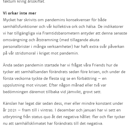
faktum kring årsskiftet.
Vi orkar inte mer
Mycket har skrivits om pandemins konsekvenser för både
samhällsfunktioner och vår kollektiva ork och hälsa. De indikatorer
vi har tillgängliga via Framtidsbarometern antyder att denna senaste
omsvängning och åtstramning (med tillagande akuta
personalbrister i många verksamheter) har haft extra svår påverkan
på vår stridsmoral i kriget mot pandemin.
Ända sedan pandemin startade har vi frågat våra Friends hur de
tycker att samhällsandan förändrats sedan före krisen, och under de
första veckorna tyckte de flesta sig se en förbättring – en
uppslutning mot viruset. Efter någon månad eller två var
bedömningen däremot tillbaka vid jämvikt, grovt sett.
Känslan har legat där sedan dess, mer eller mindre konstant under
år 2021 – fram till i vintras. I december och januari har vi sett en
utbrytning från status quo åt det negativa hållet: fler och fler tycker
nu att samhällsklimatet har förändrats till det negativa.