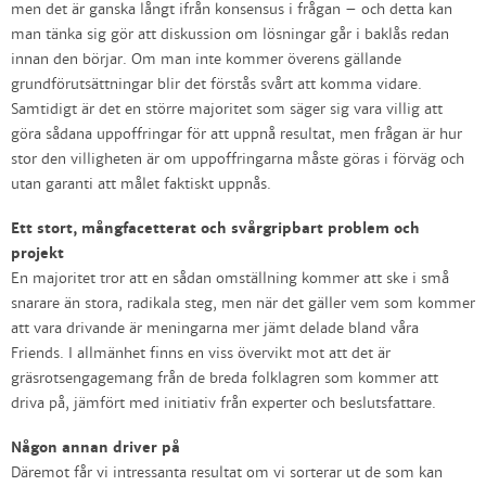
men det är ganska långt ifrån konsensus i frågan – och detta kan
man tänka sig gör att diskussion om lösningar går i baklås redan
innan den börjar. Om man inte kommer överens gällande
grundförutsättningar blir det förstås svårt att komma vidare.
Samtidigt är det en större majoritet som säger sig vara villig att
göra sådana uppoffringar för att uppnå resultat, men frågan är hur
stor den villigheten är om uppoffringarna måste göras i förväg och
utan garanti att målet faktiskt uppnås.
Ett stort, mångfacetterat och svårgripbart problem och
projekt
En majoritet tror att en sådan omställning kommer att ske i små
snarare än stora, radikala steg, men när det gäller vem som kommer
att vara drivande är meningarna mer jämt delade bland våra
Friends. I allmänhet finns en viss övervikt mot att det är
gräsrotsengagemang från de breda folklagren som kommer att
driva på, jämfört med initiativ från experter och beslutsfattare.
Någon annan driver på
Däremot får vi intressanta resultat om vi sorterar ut de som kan