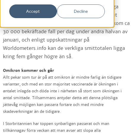
Omikronvarianten hade då slagit igenom i många
Accept
Decline
länder men ännu inte i Sverige. Så ser det inte ut
idag. Enligt Folkhälsomyndighetens statistik inkom ca
30 000 bekräftade fall per dag under andra halvan av
januari, och enligt uppskattningar på
Worldometers.info kan de verkliga smittotalen ligga
kring fem gånger högre än så.
Omikron kommer och går
Allt pekar som tur är på att omikron är mindre farlig än tidigare
varianter, och med en stor majoritet vaccinerade är ökningen i
antalet inlagda och döda inte i närheten så stort som ökningen i
antal smittade. Tillsammans antyder detta att denna plötsliga
jättevåg möjligen kan passera fortare och med mindre
skadeverkningar än de tidigare.
I Storbritannien har toppen synbarligen passerat och man
tillkännagav förra veckan att man avser att slopa alla