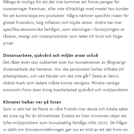
Många är oroliga för att det inte kommer att finnas pengar för
investeringar framöver, eller inte tillräckligt med medel hos kunder
för att kunna köpa ens produkter. Några nämner specifikt risken för
global finanskris, hög inflation och höjda räntor. Andra har mer
specifika ekonomiska farhågor, som störningar i försörjningen av
råvaror, energi och insatsprodukter som leder till brist och höga
priser.
Distansarbete, sjukvård och miljön oroar också
Det råder även stor osäkerhet över hur konsekvenser av långvarigt
distansarbete ska hanteras. Hur ska personalen lockas tillbaka till
arbetsplatsen, och vad händer om det inte går? Detta är delvis
okänd mark som ledare måste kunna navigera. Mindre vanliga
orosmoln finns även kring överbelastad sjukvård och miljöproblem.
Klimatet halkar ner på listan
Som vi sett har de flesta av våra Friends mer akuta och lokala saker
att oroa sig för än klimathotet. Endast en liten minoritet väljer att
lyfta miljöproblem som huvudsaklig farhåga inför 2022. De frågor
vi ställt om klimatomställningen ger oss en bild av att det finns en