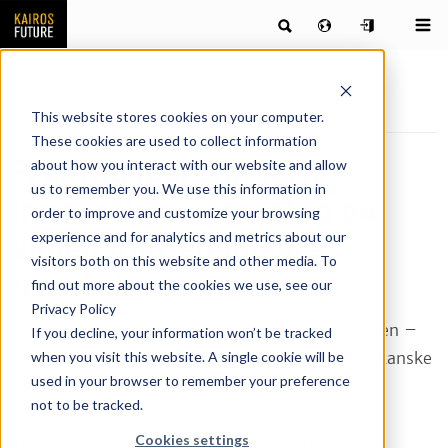
Publikationer
Nyheter & artiklar
Framtidsbarometern –
Innovationsutmaning på vägen mot en ljusare framtid
This website stores cookies on your computer.
These cookies are used to collect information
Framtidsbarometern –
about how you interact with our website and allow
us to remember you. We use this information in
Innovationsutmaning på
order to improve and customize your browsing
experience and for analytics and metrics about our
vägen mot en ljusare
visitors both on this website and other media. To
framtid
find out more about the cookies we use, see our
Privacy Policy
I denna Framtidsbarometer ser vi några vårtecken –
If you decline, your information won’t be tracked
when you visit this website. A single cookie will be
innovation, bättre stämning på arbetsplatsen, kanske
used in your browser to remember your preference
till och med ett bättre ekonomiskt läge. En
not to be tracked.
förhoppning på räntesänkningar i maj månad,
Cookies settings
möjligen? Både på lång och kort sikt finns