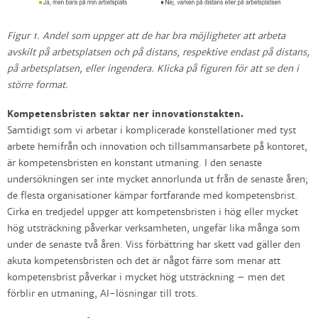
Figur 1. Andel som uppger att de har bra möjligheter att arbeta
avskilt på arbetsplatsen och på distans, respektive endast på distans,
på arbetsplatsen, eller ingendera. Klicka på figuren för att se den i
större format.
Kompetensbristen saktar ner innovationstakten.
Samtidigt som vi arbetar i komplicerade konstellationer med tyst
arbete hemifrån och innovation och tillsammansarbete på kontoret,
är kompetensbristen en konstant utmaning. I den senaste
undersökningen ser inte mycket annorlunda ut från de senaste åren;
de flesta organisationer kämpar fortfarande med kompetensbrist.
Cirka en tredjedel uppger att kompetensbristen i hög eller mycket
hög utsträckning påverkar verksamheten, ungefär lika många som
under de senaste två åren. Viss förbättring har skett vad gäller den
akuta kompetensbristen och det är något färre som menar att
kompetensbrist påverkar i mycket hög utsträckning – men det
förblir en utmaning, AI-lösningar till trots.