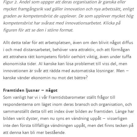
Figur 2. Andel som uppger att deras organisation är ganska eller
mycket framgångsrik vad gäller innovation och nya arbetssätt, enligt
graden av kompetensbrist de upplever. De som upplever mycket hög
kompetensbrist har svårast med innovationsarbetet. Klicka på
figuren för att se den i större format.
Allt detta talar för att arbetsplatsen, även om den blivit något diffus
i och med distansarbetet, behöver vara attraktiv, och att förmågan
att attrahera rätt kompetens förblir oerhört viktig, även under tuffa
ekonomiska tider. AI kanske kan lösa problemet till viss del, men
innovationen är svår att rädda med automatiska lösningar. Men –
kanske vänder ekonomin nu mot det bättre?
Framtiden ljusnar – något
Som vanligt har vi i vår Framtidsbarometer ställt frågor till
respondenterna om läget inom deras bransch och organisation, och
sammanställt detta till ett index över bilden av framtiden. Länge har
bilden varit dyster, men nu syns en vändning uppåt – visserligen
inte den första tillfälliga vändningen uppåt, men det finns tecken på
att denna kan bli mer bestående.