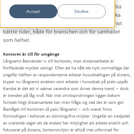
förhoppningar, om än rätt så försiktiga enligt våra
Accept
Decline
respondenter. Efter månader av mer pessimistiska
framtidsbilder tycks det långsamt börja vända mot
bättre tider, både för branschen och för samhället
som helhet.
Kontoret är till för umgänge
Långsamt återvänder vi till kontoren, men distansarbetet är
fortfarande mycket vanligt. Efter att ha nått ett nytt normalläge där
ungefär hälften av respondenterna arbetar huvudsakligen på distans,
kryper nu långsamt andelen som arbetar i huvudsak på plats uppåt.
Kanske är det att vi saknar varandra som driver denna trend – dock
är trenden på låg nivå. När inte smittspridningen ligger bakom
fortsatt högt distansarbete kan man fråga sig vad det är som gör
återtåget till kontoren så pass långsamt – och svaret finns
förmodligen i behovet av störningsfria miljöer. Ungefär en tredjedel
av svarande säger att de endast har möjlighet att arbeta enskilt och
fokuserat på distans; kontorsmiljön är alltså inte utformad för