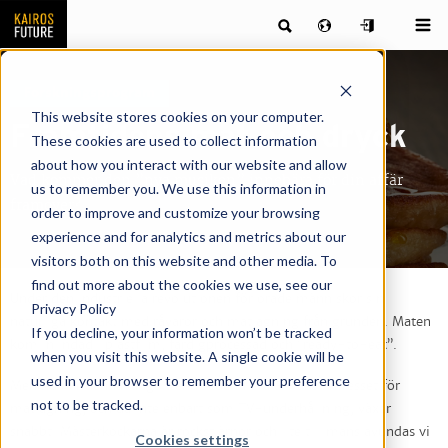
Forskningsprogram
This website stores cookies on your computer.
Framtidens mat och dryck
These cookies are used to collect information
about how you interact with our website and allow
Vad kommer den ”nya musiken” innebära för din affär
us to remember you. We use this information in
framöver?
order to improve and customize your browsing
experience and for analytics and metrics about our
visitors both on this website and other media. To
find out more about the cookies we use, see our
Under den industriella revolutionen förlorade människor sin
Privacy Policy
naturliga kontakt med råvaror och matlagning från grunden. Maten
If you decline, your information won’t be tracked
kom inlindad i plastfilm, färdigprocessad och ”ready-to-eat”.
when you visit this website. A single cookie will be
used in your browser to remember your preference
Men nu har denna långa trend sedan flera år vänt. Intresset för
not to be tracked.
matlagning, och då inte enbart som TV-underhållning, växer
snabbt. Mästerkockarna är rockstjärnor och lite till mans avundas vi
Cookies settings