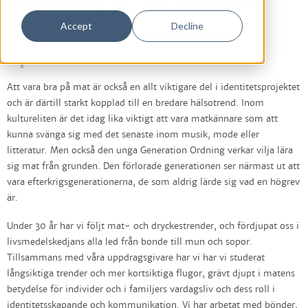
amatörkockarnas färdigheter i TV-serier som Mästerkocken.
Accept
Decline
Mat är den nya musiken.
Ridderheimsrapporten
Att vara bra på mat är också en allt viktigare del i identitetsprojektet
och är därtill starkt kopplad till en bredare hälsotrend. Inom
kultureliten är det idag lika viktigt att vara matkännare som att
kunna svänga sig med det senaste inom musik, mode eller
litteratur. Men också den unga Generation Ordning verkar vilja lära
sig mat från grunden. Den förlorade generationen ser närmast ut att
vara efterkrigsgenerationerna, de som aldrig lärde sig vad en högrev
är.
Under 30 år har vi följt mat- och dryckestrender, och fördjupat oss i
livsmedelskedjans alla led från bonde till mun och sopor.
Tillsammans med våra uppdragsgivare har vi har vi studerat
långsiktiga trender och mer kortsiktiga flugor, grävt djupt i matens
betydelse för individer och i familjers vardagsliv och dess roll i
identitetsskapande och kommunikation. Vi har arbetat med bönder,