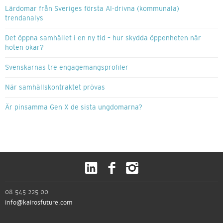
Lärdomar från Sveriges första AI-drivna (kommunala)
trendanalys
Det öppna samhället i en ny tid – hur skydda öppenheten när
hoten ökar?
Svenskarnas tre engagemangsprofiler
När samhällskontraktet prövas
Är pinsamma Gen X de sista ungdomarna?
08 545 225 00
info@kairosfuture.com