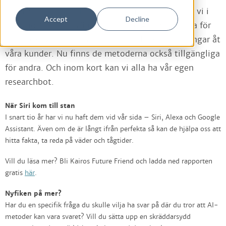
den tiden är nu snart förbi. På Kairos Future har vi i
Accept
Decline
över tio års tid använt de senaste AI-metoderna för
att effektivisera researcharbete och skapa lösningar åt
våra kunder. Nu finns de metoderna också tillgängliga
för andra. Och inom kort kan vi alla ha vår egen
researchbot.
När Siri kom till stan
I snart tio år har vi nu haft dem vid vår sida – Siri, Alexa och Google
Assistant. Även om de är långt ifrån perfekta så kan de hjälpa oss att
hitta fakta, ta reda på väder och tågtider.
Vill du läsa mer? Bli Kairos Future Friend och ladda ned rapporten
gratis
här
.
Nyfiken på mer?
Har du en specifik fråga du skulle vilja ha svar på där du tror att AI-
metoder kan vara svaret? Vill du sätta upp en skräddarsydd