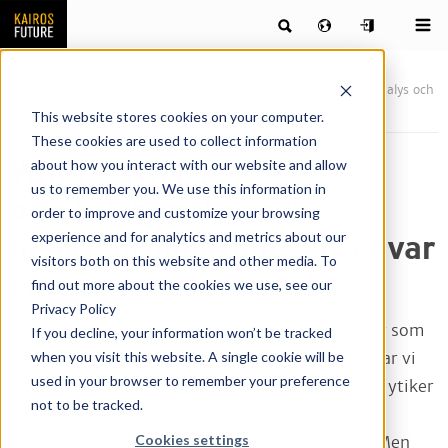
Publikationer
Nyheter & artiklar
What's NXT i omvärldsanalys och
insiktsproduktion – åt envar en egen researchbot
This website stores cookies on your computer.
These cookies are used to collect information
What's NXT i
about how you interact with our website and allow
us to remember you. We use this information in
omvärldsanalys och
order to improve and customize your browsing
experience and for analytics and metrics about our
insiktsproduktion – åt envar
visitors both on this website and other media. To
en egen researchbot
find out more about the cookies we use, see our
Privacy Policy
I snart tio års tid har vi med digitala assistenter som
If you decline, your information won’t be tracked
when you visit this website. A single cookie will be
Siri kunnat få svar på enkla frågor. Men länge har vi
used in your browser to remember your preference
saknat de verktyg som verkligen kan hjälpa analytiker
not to be tracked.
och experter att snabbt ta sig igenom stora
Cookies settings
textmassor eller automatisera researcharbete. Men