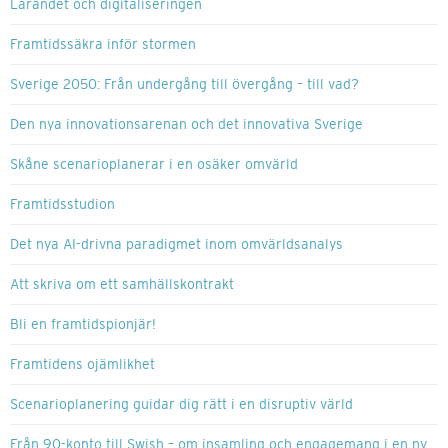
Lärandet och digitaliseringen
Framtidssäkra inför stormen
Sverige 2050: Från undergång till övergång – till vad?
Den nya innovationsarenan och det innovativa Sverige
Skåne scenarioplanerar i en osäker omvärld
Framtidsstudion
Det nya AI-drivna paradigmet inom omvärldsanalys
Att skriva om ett samhällskontrakt
Bli en framtidspionjär!
Framtidens ojämlikhet
Scenarioplanering guidar dig rätt i en disruptiv värld
Från 90-konto till Swish – om insamling och engagemang i en ny