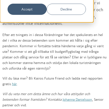
förändrats då vi inte längre går ut. I stället väljer vi
Accept
Decline
saker som ger oss komfort – mat, träningsbyxor och
vardagslyx. Inte att glömma, vi reser inte längre,
åtminstone inte internationellt.
Efter att tvingats in i dessa förändringar har det spekulerats en hel
del i vilka av dessa beteenden som kommer att hålla i sig efter
pandemin. Kommer vi fortsätta tvätta händerna varje gång vi varit
ute? Kommer vi att gå tillbaka till budgetflygbolag med trånga
platser och dålig service för att få se världen? Eller är vi lyckligare nu
och kommer stanna hemma och stödja den lokala turistnäringen
och utforska vår egen närmiljö?
Vill du läsa mer? Bli Kairos Future Friend och ladda ned rapporten
gratis
här
.
Vill du veta mer om detta ämne och hur våra attityder och
beteenden formar framtiden? Kontakta
Johanna Danielsson
, Senior
partner och vvd.