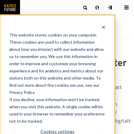
Publikationer
Nyheter & artiklar
What’s NXT:
Beteendeförändringar efter coronapandemin
This website stores cookies on your computer.
These cookies are used to collect information
What’s NXT:
about how you interact with our website and allow
us to remember you. We use this information in
Beteendeförändringar efter
order to improve and customize your browsing
experience and for analytics and metrics about our
coronapandemin
visitors both on this website and other media. To
find out more about the cookies we use, see our
Under de senaste sex till åtta månaderna, efter att
Privacy Policy
coronaviruset tog över agendan globalt, har
If you decline, your information won’t be tracked
majoriteten av människor tvingats ställa om och
when you visit this website. A single cookie will be
förändra sina beteenden. Vi jobbar hemifrån, har
used in your browser to remember your preference
minskat våra sociala nätverk och börjat träffas digitalt
not to be tracked.
– även våra konsumtionsvanor och klädval har
Cookies settings