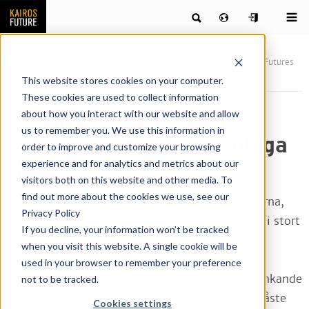
Publikationer
Nyheter & artiklar
Getting to NXT – Kairos Futures
ramverk för tokiga tider!
This website stores cookies on your computer.
These cookies are used to collect information
Getting to NXT – Kairos
about how you interact with our website and allow
us to remember you. We use this information in
Futures ramverk för tokiga
order to improve and customize your browsing
experience and for analytics and metrics about our
tider!
visitors both on this website and other media. To
find out more about the cookies we use, see our
Oavsett om vi tänker på de kommande månaderna,
Privacy Policy
åren eller decennierna så talar mycket för att vi i stort
If you decline, your information won’t be tracked
och smått är på väg mot en vändpunkt, en
when you visit this website. A single cookie will be
sanningens minut. Och därmed, för många
used in your browser to remember your preference
organisationer, en existentiell kris. Gammalt tänkande
not to be tracked.
måste ersättas med något nytt. Gamla vanor måste
Cookies settings