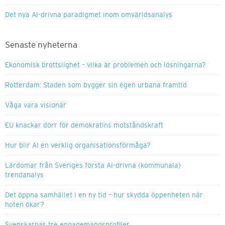
Det nya AI-drivna paradigmet inom omvärldsanalys
Senaste nyheterna
Ekonomisk brottslighet – vilka är problemen och lösningarna?
Rotterdam: Staden som bygger sin egen urbana framtid
Våga vara visionär
EU knackar dörr för demokratins motståndskraft
Hur blir AI en verklig organisationsförmåga?
Lärdomar från Sveriges första AI-drivna (kommunala)
trendanalys
Det öppna samhället i en ny tid – hur skydda öppenheten när
hoten ökar?
Svenskarnas tre engagemangsprofiler