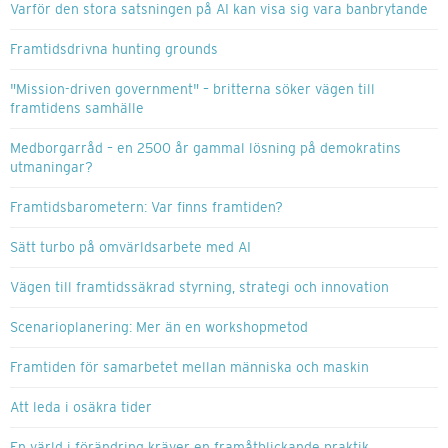
Varför den stora satsningen på AI kan visa sig vara banbrytande
Framtidsdrivna hunting grounds
"Mission-driven government" – britterna söker vägen till
framtidens samhälle
Medborgarråd – en 2500 år gammal lösning på demokratins
utmaningar?
Framtidsbarometern: Var finns framtiden?
Sätt turbo på omvärldsarbete med AI
Vägen till framtidssäkrad styrning, strategi och innovation
Scenarioplanering: Mer än en workshopmetod
Framtiden för samarbetet mellan människa och maskin
Att leda i osäkra tider
En värld i förändring kräver en framåtblickande praktik