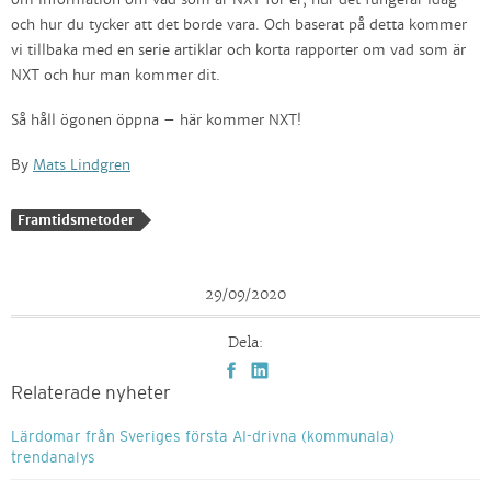
om information om vad som är NXT för er, hur det fungerar idag
och hur du tycker att det borde vara. Och baserat på detta kommer
vi tillbaka med en serie artiklar och korta rapporter om vad som är
NXT och hur man kommer dit.
Så håll ögonen öppna – här kommer NXT!
By
Mats Lindgren
Framtidsmetoder
29/09/2020
Dela:
Relaterade nyheter
Lärdomar från Sveriges första AI-drivna (kommunala)
trendanalys