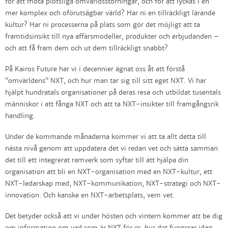
för att möta plötsliga omvärldsstörningar, och för att lyckas i en
mer komplex och oförutsägbar värld? Har ni en tillräckligt lärande
kultur? Har ni processerna på plats som gör det möjligt att ta
framtidsinsikt till nya affärsmodeller, produkter och erbjudanden –
och att få fram dem och ut dem tillräckligt snabbt?
På Kairos Future har vi i decennier ägnat oss åt att förstå
”omvärldens” NXT, och hur man tar sig till sitt eget NXT. Vi har
hjälpt hundratals organisationer på deras resa och utbildat tusentals
människor i att fånga NXT och att ta NXT-insikter till framgångsrik
handling.
Under de kommande månaderna kommer vi att ta allt detta till
nästa nivå genom att uppdatera det vi redan vet och sätta samman
det till ett integrerat ramverk som syftar till att hjälpa din
organisation att bli en NXT-organisation med en NXT-kultur, ett
NXT-ledarskap med, NXT-kommunikation, NXT-strategi och NXT-
innovation. Och kanske en NXT-arbetsplats, vem vet.
Det betyder också att vi under hösten och vintern kommer att be dig