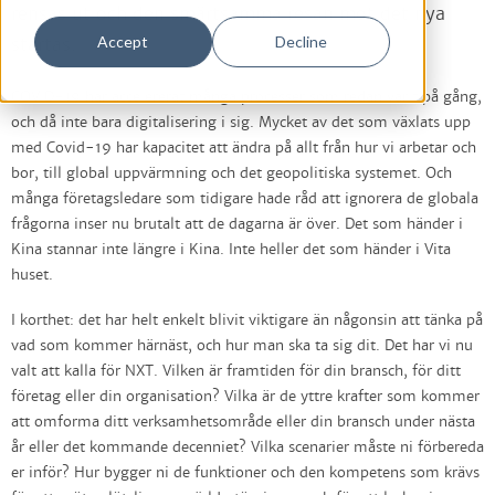
rensas ut och den smärtsamma resan mot det nya
Accept
Decline
startas.
COVID-19 har accelererat många processer som redan varit på gång,
och då inte bara digitalisering i sig. Mycket av det som växlats upp
med Covid-19 har kapacitet att ändra på allt från hur vi arbetar och
bor, till global uppvärmning och det geopolitiska systemet. Och
många företagsledare som tidigare hade råd att ignorera de globala
frågorna inser nu brutalt att de dagarna är över. Det som händer i
Kina stannar inte längre i Kina. Inte heller det som händer i Vita
huset.
I korthet: det har helt enkelt blivit viktigare än någonsin att tänka på
vad som kommer härnäst, och hur man ska ta sig dit. Det har vi nu
valt att kalla för NXT. Vilken är framtiden för din bransch, för ditt
företag eller din organisation? Vilka är de yttre krafter som kommer
att omforma ditt verksamhetsområde eller din bransch under nästa
år eller det kommande decenniet? Vilka scenarier måste ni förbereda
er inför? Hur bygger ni de funktioner och den kompetens som krävs