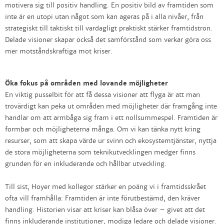
motivera sig till positiv handling. En positiv bild av framtiden som
inte är en utopi utan något som kan ageras på i alla nivåer, från
strategiskt till taktiskt till vardagligt praktiskt stärker framtidstron.
Delade visioner skapar också det samförstånd som verkar göra oss
mer motståndskraftiga mot kriser.
Öka fokus på områden med lovande möjligheter
En viktig pusselbit för att få dessa visioner att flyga är att man
trovärdigt kan peka ut områden med möjligheter där framgång inte
handlar om att armbåga sig fram i ett nollsummespel. Framtiden är
formbar och möjligheterna många. Om vi kan tänka nytt kring
resurser, som att skapa värde ur svinn och ekosystemtjänster, nyttja
de stora möjligheterna som teknikutvecklingen medger finns
grunden för en inkluderande och hållbar utveckling.
Till sist, Hoyer med kollegor stärker en poäng vi i framtidsskrået
ofta vill framhålla: Framtiden är inte förutbestämd, den kräver
handling. Historien visar att kriser kan blåsa över – givet att det
finns inkluderande institutioner, modiga ledare och delade visioner.