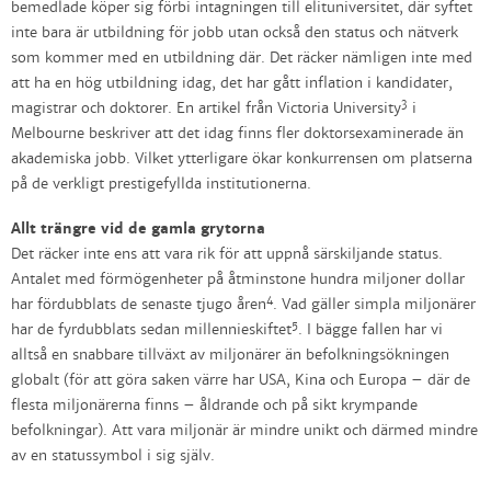
bemedlade köper sig förbi intagningen till elituniversitet, där syftet
inte bara är utbildning för jobb utan också den status och nätverk
som kommer med en utbildning där. Det räcker nämligen inte med
att ha en hög utbildning idag, det har gått inflation i kandidater,
3
magistrar och doktorer. En artikel från Victoria University
i
Melbourne beskriver att det idag finns fler doktorsexaminerade än
akademiska jobb. Vilket ytterligare ökar konkurrensen om platserna
på de verkligt prestigefyllda institutionerna.
Allt trängre vid de gamla grytorna
Det räcker inte ens att vara rik för att uppnå särskiljande status.
Antalet med förmögenheter på åtminstone hundra miljoner dollar
4
har fördubblats de senaste tjugo åren
. Vad gäller simpla miljonärer
5
har de fyrdubblats sedan millennieskiftet
. I bägge fallen har vi
alltså en snabbare tillväxt av miljonärer än befolkningsökningen
globalt (för att göra saken värre har USA, Kina och Europa – där de
flesta miljonärerna finns – åldrande och på sikt krympande
befolkningar). Att vara miljonär är mindre unikt och därmed mindre
av en statussymbol i sig själv.