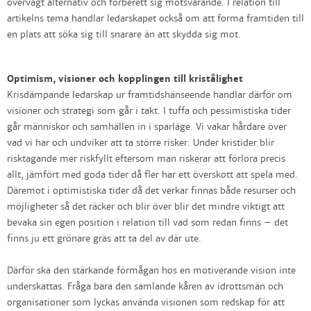
övervägt alternativ och förberett sig motsvarande. I relation till
artikelns tema handlar ledarskapet också om att forma framtiden till
en plats att söka sig till snarare än att skydda sig mot.
Optimism, visioner och kopplingen till kristålighet
Krisdämpande ledarskap ur framtidshänseende handlar därför om
visioner och strategi som går i takt. I tuffa och pessimistiska tider
går människor och samhällen in i sparläge. Vi vakar hårdare över
vad vi har och undviker att ta större risker. Under kristider blir
risktagande mer riskfyllt eftersom man riskerar att förlora precis
allt, jämfört med goda tider då fler har ett överskott att spela med.
Däremot i optimistiska tider då det verkar finnas både resurser och
möjligheter så det räcker och blir över blir det mindre viktigt att
bevaka sin egen position i relation till vad som redan finns – det
finns ju ett grönare gräs att ta del av där ute.
Därför ska den stärkande förmågan hos en motiverande vision inte
underskattas. Fråga bara den samlande kåren av idrottsmän och
organisationer som lyckas använda visionen som redskap för att