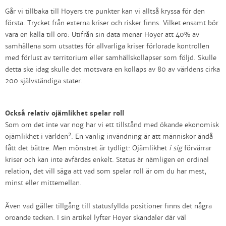
Går vi tillbaka till Hoyers tre punkter kan vi alltså kryssa för den
första. Trycket från externa kriser och risker finns. Vilket ensamt bör
vara en källa till oro: Utifrån sin data menar Hoyer att 40% av
samhällena som utsattes för allvarliga kriser förlorade kontrollen
med förlust av territorium eller samhällskollapser som följd. Skulle
detta ske idag skulle det motsvara en kollaps av 80 av världens cirka
200 självständiga stater.
Också relativ ojämlikhet spelar roll
Som om det inte var nog har vi ett tillstånd med ökande ekonomisk
2
ojämlikhet i världen
. En vanlig invändning är att människor ändå
fått det bättre. Men mönstret är tydligt: Ojämlikhet
i sig
förvärrar
kriser och kan inte avfärdas enkelt. Status är nämligen en ordinal
relation, det vill säga att vad som spelar roll är om du har mest,
minst eller mittemellan.
Även vad gäller tillgång till statusfyllda positioner finns det några
oroande tecken. I sin artikel lyfter Hoyer skandaler där väl