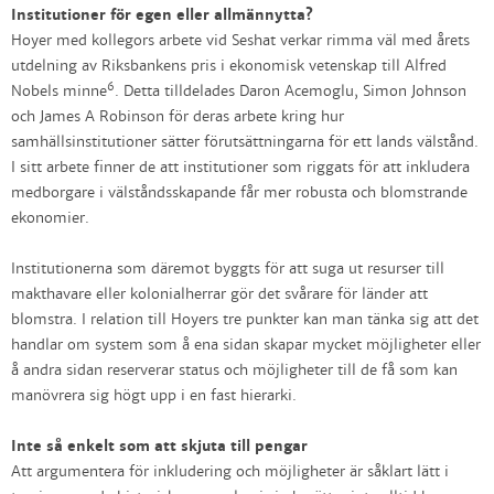
Institutioner för egen eller allmännytta?
Hoyer med kollegors arbete vid Seshat verkar rimma väl med årets
utdelning av Riksbankens pris i ekonomisk vetenskap till Alfred
6
Nobels minne
. Detta tilldelades Daron Acemoglu, Simon Johnson
och James A Robinson för deras arbete kring hur
samhällsinstitutioner sätter förutsättningarna för ett lands välstånd.
I sitt arbete finner de att institutioner som riggats för att inkludera
medborgare i välståndsskapande får mer robusta och blomstrande
ekonomier.
Institutionerna som däremot byggts för att suga ut resurser till
makthavare eller kolonialherrar gör det svårare för länder att
blomstra. I relation till Hoyers tre punkter kan man tänka sig att det
handlar om system som å ena sidan skapar mycket möjligheter eller
å andra sidan reserverar status och möjligheter till de få som kan
manövrera sig högt upp i en fast hierarki.
Inte så enkelt som att skjuta till pengar
Att argumentera för inkludering och möjligheter är såklart lätt i