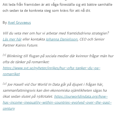
Att leda från framtiden är att våga föreställa sig ett bättre samhälle
och sedan ta de konkreta steg som krävs för att nå dit.
By
Axel Gruvaeus
Vill du veta mer om hur vi arbetar med framtidsdrivna strategier?
Läs mer här
eller kontakta
Johanna Danielsson
, CEO och Senior
Partner Kairos Future.
[1]
Blinkning till flugan på sociala medier där kvinnor frågar män hur
ofta de tänker på romarriket:
https://www.svt.se/nyheter/inrikes/hur-ofta-tanker-du-pa-
romarriket
[2]
Joe Hasell vid Our World In Data går på djupet i frågan här,
sammanfattningsvis kan den ekonomiska ojämlikheten sägas ha
ökat sedan slutet på 1980talet.
https://ourworldindata.org/how-
has-income-inequality-within-countries-evolved-over-the-past-
century