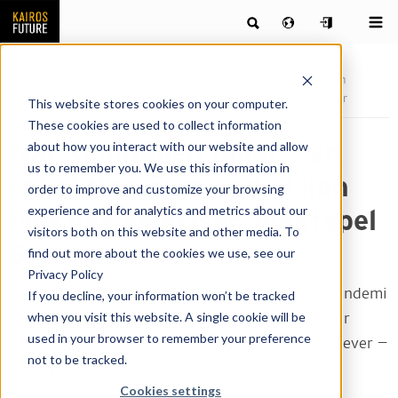
Publikationer
Nyheter & artiklar
När samhällen faller – en
reflektion över vad vi kan lära oss av kriser, maktspel & visioner
This website stores cookies on your computer.
These cookies are used to collect information
När samhällen faller – en
about how you interact with our website and allow
us to remember you. We use this information in
reflektion över vad vi kan
order to improve and customize your browsing
experience and for analytics and metrics about our
lära oss av kriser, maktspel
visitors both on this website and other media. To
& visioner
find out more about the cookies we use, see our
Privacy Policy
Krisernas tid är här. Krig, klimatförändringar, pandemi
If you decline, your information won’t be tracked
when you visit this website. A single cookie will be
och polarisering sätter samhällen på prov. Varför
used in your browser to remember your preference
kollapsar vissa under trycket medan andra överlever –
not to be tracked.
eller till och med stärks?
Cookies settings