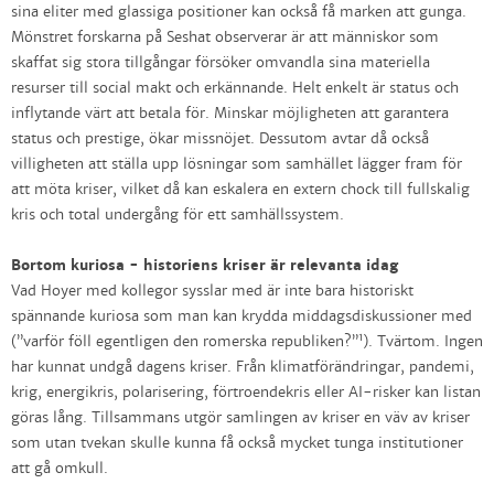
sina eliter med glassiga positioner kan också få marken att gunga.
Mönstret forskarna på Seshat observerar är att människor som
skaffat sig stora tillgångar försöker omvandla sina materiella
resurser till social makt och erkännande. Helt enkelt är status och
inflytande värt att betala för. Minskar möjligheten att garantera
status och prestige, ökar missnöjet. Dessutom avtar då också
villigheten att ställa upp lösningar som samhället lägger fram för
att möta kriser, vilket då kan eskalera en extern chock till fullskalig
kris och total undergång för ett samhällssystem.
Bortom kuriosa - historiens kriser är relevanta idag
Vad Hoyer med kollegor sysslar med är inte bara historiskt
spännande kuriosa som man kan krydda middagsdiskussioner med
1
(”varför föll egentligen den romerska republiken?”
). Tvärtom. Ingen
har kunnat undgå dagens kriser. Från klimatförändringar, pandemi,
krig, energikris, polarisering, förtroendekris eller AI-risker kan listan
göras lång. Tillsammans utgör samlingen av kriser en väv av kriser
som utan tvekan skulle kunna få också mycket tunga institutioner
att gå omkull.