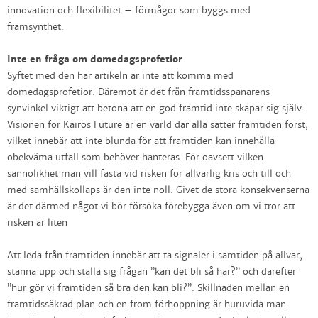
innovation och flexibilitet – förmågor som byggs med
framsynthet.
Inte en fråga om domedagsprofetior
Syftet med den här artikeln är inte att komma med
domedagsprofetior. Däremot är det från framtidsspanarens
synvinkel viktigt att betona att en god framtid inte skapar sig själv.
Visionen för Kairos Future är en värld där alla sätter framtiden först,
vilket innebär att inte blunda för att framtiden kan innehålla
obekväma utfall som behöver hanteras. För oavsett vilken
sannolikhet man vill fästa vid risken för allvarlig kris och till och
med samhällskollaps är den inte noll. Givet de stora konsekvenserna
är det därmed något vi bör försöka förebygga även om vi tror att
risken är liten
Att leda från framtiden innebär att ta signaler i samtiden på allvar,
stanna upp och ställa sig frågan ”kan det bli så här?” och därefter
”hur gör vi framtiden så bra den kan bli?”. Skillnaden mellan en
framtidssäkrad plan och en from förhoppning är huruvida man