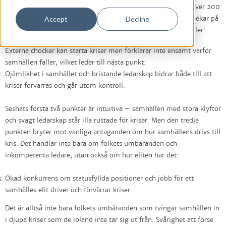
Historieforskarna vid forskningscentret Seshat har studerat över 200
Accept
Decline
historiska samhällskriser för att finna svar. Deras slutsatser pekar på
tre nyckelfaktorer som avgör om samhällen står pall eller faller:
Externa chocker kan starta kriser men förklarar inte ensamt varför
samhällen faller, vilket leder till nästa punkt:
Ojämlikhet i samhället och bristande ledarskap bidrar både till att
kriser förvärras och går utom kontroll.
Seshats första två punkter är intuitiva – samhällen med stora klyftor
och svagt ledarskap står illa rustade för kriser. Men den tredje
punkten bryter mot vanliga antaganden om hur samhällens drivs till
kris. Det handlar inte bara om folkets umbäranden och
inkompetenta ledare, utan också om hur eliten har det:
Ökad konkurrens om statusfyllda positioner och jobb för ett
samhälles elit driver och förvärrar kriser.
Det är alltså inte bara folkets umbäranden som tvingar samhällen in
i djupa kriser som de ibland inte tar sig ut från. Svårighet att förse