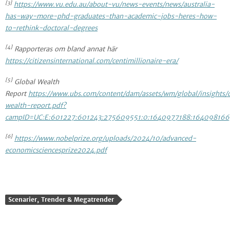
[3]
https://www.vu.edu.au/about-vu/news-events/news/australia-
has-way-more-phd-graduates-than-academic-jobs-heres-how-
to-rethink-doctoral-degrees
[4]
Rapporteras om bland annat här
https://citizensinternational.com/centimillionaire-era/
[5]
Global Wealth
Report
https://www.ubs.com/content/dam/assets/wm/global/insights/
wealth-report.pdf?
campID=UC:E:601227:601243:275609551:0:1640977188:164098166
[6]
https://www.nobelprize.org/uploads/2024/10/advanced-
economicsciencesprize2024.pdf
Scenarier, Trender & Megatrender