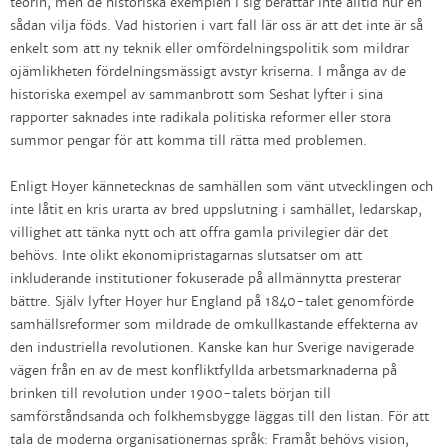
teorin, men de historiska exemplen i sig berättar inte alltid hur en
sådan vilja föds. Vad historien i vart fall lär oss är att det inte är så
enkelt som att ny teknik eller omfördelningspolitik som mildrar
ojämlikheten fördelningsmässigt avstyr kriserna. I många av de
historiska exempel av sammanbrott som Seshat lyfter i sina
rapporter saknades inte radikala politiska reformer eller stora
summor pengar för att komma till rätta med problemen.
Enligt Hoyer kännetecknas de samhällen som vänt utvecklingen och
inte låtit en kris urarta av bred uppslutning i samhället, ledarskap,
villighet att tänka nytt och att offra gamla privilegier där det
behövs. Inte olikt ekonomipristagarnas slutsatser om att
inkluderande institutioner fokuserade på allmännytta presterar
bättre. Själv lyfter Hoyer hur England på 1840-talet genomförde
samhällsreformer som mildrade de omkullkastande effekterna av
den industriella revolutionen. Kanske kan hur Sverige navigerade
vägen från en av de mest konfliktfyllda arbetsmarknaderna på
brinken till revolution under 1900-talets början till
samförståndsanda och folkhemsbygge läggas till den listan. För att
tala de moderna organisationernas språk: Framåt behövs vision,