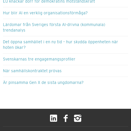
EU knackar dörr för demokratins motståndskraft
Hur blir AI en verklig organisationsförmåga?
Lärdomar från Sveriges första AI-drivna (kommunala)
trendanalys
Det öppna samhället i en ny tid – hur skydda öppenheten när
hoten ökar?
Svenskarnas tre engagemangsprofiler
När samhällskontraktet prövas
Är pinsamma Gen X de sista ungdomarna?