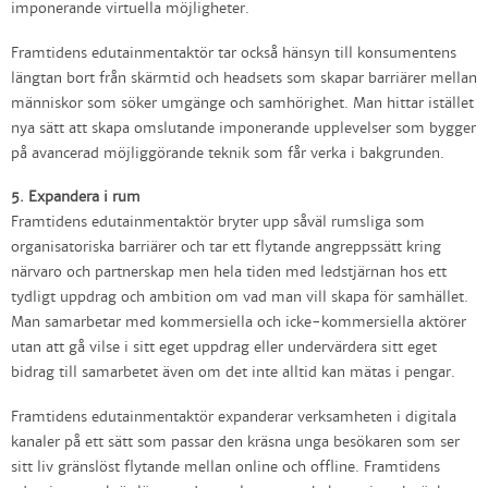
imponerande virtuella möjligheter.
Framtidens edutainmentaktör tar också hänsyn till konsumentens
längtan bort från skärmtid och headsets som skapar barriärer mellan
människor som söker umgänge och samhörighet. Man hittar istället
nya sätt att skapa omslutande imponerande upplevelser som bygger
på avancerad möjliggörande teknik som får verka i bakgrunden.
5. Expandera i rum
Framtidens edutainmentaktör bryter upp såväl rumsliga som
organisatoriska barriärer och tar ett flytande angreppssätt kring
närvaro och partnerskap men hela tiden med ledstjärnan hos ett
tydligt uppdrag och ambition om vad man vill skapa för samhället.
Man samarbetar med kommersiella och icke-kommersiella aktörer
utan att gå vilse i sitt eget uppdrag eller undervärdera sitt eget
bidrag till samarbetet även om det inte alltid kan mätas i pengar.
Framtidens edutainmentaktör expanderar verksamheten i digitala
kanaler på ett sätt som passar den kräsna unga besökaren som ser
sitt liv gränslöst flytande mellan online och offline. Framtidens