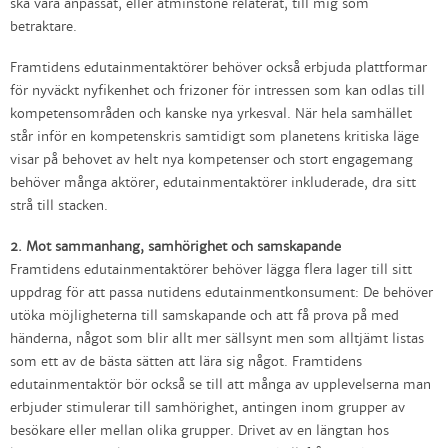
ska vara anpassat, eller åtminstone relaterat, till mig som
betraktare.
Framtidens edutainmentaktörer behöver också erbjuda plattformar
för nyväckt nyfikenhet och frizoner för intressen som kan odlas till
kompetensområden och kanske nya yrkesval. När hela samhället
står inför en kompetenskris samtidigt som planetens kritiska läge
visar på behovet av helt nya kompetenser och stort engagemang
behöver många aktörer, edutainmentaktörer inkluderade, dra sitt
strå till stacken.
2. Mot sammanhang, samhörighet och samskapande
Framtidens edutainmentaktörer behöver lägga flera lager till sitt
uppdrag för att passa nutidens edutainmentkonsument: De behöver
utöka möjligheterna till samskapande och att få prova på med
händerna, något som blir allt mer sällsynt men som alltjämt listas
som ett av de bästa sätten att lära sig något. Framtidens
edutainmentaktör bör också se till att många av upplevelserna man
erbjuder stimulerar till samhörighet, antingen inom grupper av
besökare eller mellan olika grupper. Drivet av en längtan hos