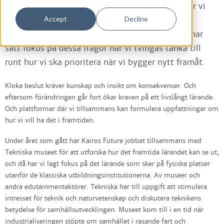
svindlar. Och mitt i den här turbulensen behöver vi
Accept
Decline
alla vara med och påverka hur vi vill ha det i
framtiden. Inte minst den pågående pandemin har
satt fokus på dessa frågor när vi tvingas tänka till
runt hur vi ska prioritera när vi bygger nytt framåt.
Kloka beslut kräver kunskap och insikt om konsekvenser. Och
eftersom förändringen går fort ökar kraven på ett livslångt lärande.
Och plattformar där vi tillsammans kan formulera uppfattningar om
hur vi vill ha det i framtiden.
Under året som gått har Kairos Future jobbat tillsammans med
Tekniska museet för att utforska hur det framtida lärandet kan se ut,
och då har vi lagt fokus på det lärande som sker på fysiska platser
utanför de klassiska utbildningsinstitutionerna. Av museer och
andra edutainmentaktörer. Tekniska har till uppgift att stimulera
intresset för teknik och naturvetenskap och diskutera teknikens
betydelse för samhällsutvecklingen. Museet kom till i en tid när
industrialiseringen stöpte om samhället i rasande fart och