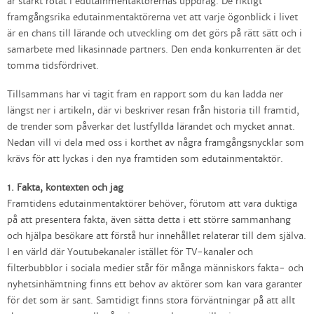
är starkt rotat i edutainmentaktörernas uppdrag. De riktigt
framgångsrika edutainmentaktörerna vet att varje ögonblick i livet
är en chans till lärande och utveckling om det görs på rätt sätt och i
samarbete med likasinnade partners. Den enda konkurrenten är det
tomma tidsfördrivet.
Tillsammans har vi tagit fram en rapport som du kan ladda ner
längst ner i artikeln, där vi beskriver resan från historia till framtid,
de trender som påverkar det lustfyllda lärandet och mycket annat.
Nedan vill vi dela med oss i korthet av några framgångsnycklar som
krävs för att lyckas i den nya framtiden som edutainmentaktör.
1. Fakta, kontexten och jag
Framtidens edutainmentaktörer behöver, förutom att vara duktiga
på att presentera fakta, även sätta detta i ett större sammanhang
och hjälpa besökare att förstå hur innehållet relaterar till dem själva.
I en värld där Youtubekanaler istället för TV-kanaler och
filterbubblor i sociala medier står för många människors fakta- och
nyhetsinhämtning finns ett behov av aktörer som kan vara garanter
för det som är sant. Samtidigt finns stora förväntningar på att allt