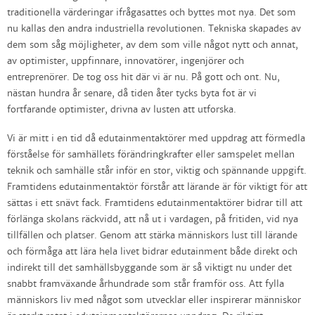
traditionella värderingar ifrågasattes och byttes mot nya. Det som
nu kallas den andra industriella revolutionen. Tekniska skapades av
dem som såg möjligheter, av dem som ville något nytt och annat,
av optimister, uppfinnare, innovatörer, ingenjörer och
entreprenörer. De tog oss hit där vi är nu. På gott och ont. Nu,
nästan hundra år senare, då tiden åter tycks byta fot är vi
fortfarande optimister, drivna av lusten att utforska.
Vi är mitt i en tid då edutainmentaktörer med uppdrag att förmedla
förståelse för samhällets förändringkrafter eller samspelet mellan
teknik och samhälle står inför en stor, viktig och spännande uppgift.
Framtidens edutainmentaktör förstår att lärande är för viktigt för att
sättas i ett snävt fack. Framtidens edutainmentaktörer bidrar till att
förlänga skolans räckvidd, att nå ut i vardagen, på fritiden, vid nya
tillfällen och platser. Genom att stärka människors lust till lärande
och förmåga att lära hela livet bidrar edutainment både direkt och
indirekt till det samhällsbyggande som är så viktigt nu under det
snabbt framväxande århundrade som står framför oss. Att fylla
människors liv med något som utvecklar eller inspirerar människor