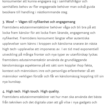
konsumenter att kunna engagera sig i samhällsfrågor och
samhällets behov av fler engagerade behöver man också guida
besökare till handling i nästkommande steg.
3. Wow! – Vägen till nyfikenhet och engagemang
Framtidens edutainmentaktörer behöver våga och bli bra på att
locka fram känslor för att locka fram lärande, engagemang och
nyfikenhet. Framtidens konsument längtar efter autentiska
upplevelser som känns i kroppen och känslorna snarare än nästa
high tech-upplevelse att imponeras av. I en tid med exponentiell
utveckling på många fronter och nya typer av utanförskap lyckas
framtidens edutainmentaktör använda de grundläggande
känslomässiga aspekterna på ett sätt som kopplar ihop fakta,
kontext och människors inre och personliga erfarenheter så att
människor verkligen förstår och får en känslomässig koppling till sin
nya kunskap.
4. High tech. High touch. High quality.
Framtidens edutainmentaktörer vet hur man ska använda det bästa
från tekniken och det digitala utan att gå vilse i nya gadgets och