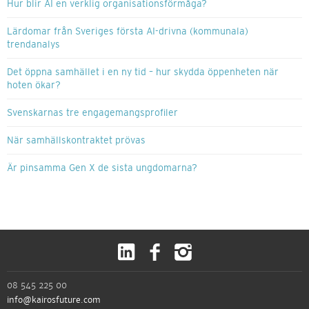
Hur blir AI en verklig organisationsförmåga?
Lärdomar från Sveriges första AI-drivna (kommunala)
trendanalys
Det öppna samhället i en ny tid – hur skydda öppenheten när
hoten ökar?
Svenskarnas tre engagemangsprofiler
När samhällskontraktet prövas
Är pinsamma Gen X de sista ungdomarna?
08 545 225 00
info@kairosfuture.com