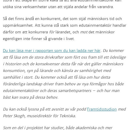
stora i att skapa en större kaka så att alla edutainmentaktörer kan
utöka sina verksamheter utan att stjäla andelar från varandra.
Så det finns ändå en konkurrent, det som stjäl människors tid och
uppmärksamhet. Att kunna stå stark som edutainmentaktör handlar
därför om att konkurrera
för
lärandet, och
mot
det människor
egentligen inte finner så givande i livet.
Du kan läsa mer i rapporten som du kan ladda ner här
. Du kommer
att få läsa om de stora drivkrafter som fört oss fram till ett ödesläge
i historien och de konsekvenser detta får när det gäller människors
konsumtion, syn på lärande och känsla av samhörighet med
samhället i stort. Du kommer också att få läsa om hur detta
föränderliga landskap driver fram behov av nya förmågor hos både
edutainmentaktörer och deras samarbetspartners – och hur man
bäst kan svara på dessa behov.
Du kan också lyssna på ett avsnitt av vår podd
Framtidsstudion
med
Peter Skogh, museidirektör för Tekniska.
Som en del i projektet har studier, både akademiska och mer