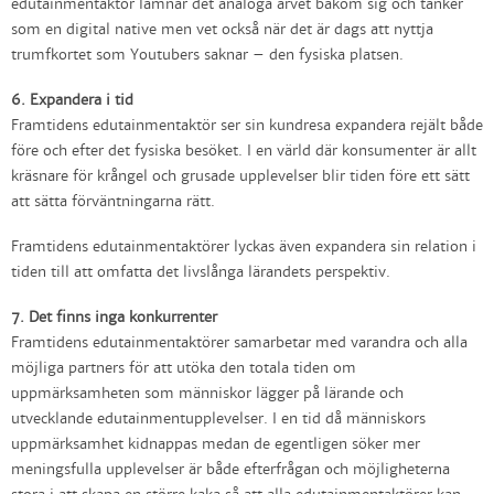
edutainmentaktör lämnar det analoga arvet bakom sig och tänker
som en digital native men vet också när det är dags att nyttja
trumfkortet som Youtubers saknar – den fysiska platsen.
6. Expandera i tid
Framtidens edutainmentaktör ser sin kundresa expandera rejält både
före och efter det fysiska besöket. I en värld där konsumenter är allt
kräsnare för krångel och grusade upplevelser blir tiden före ett sätt
att sätta förväntningarna rätt.
Framtidens edutainmentaktörer lyckas även expandera sin relation i
tiden till att omfatta det livslånga lärandets perspektiv.
7. Det finns inga konkurrenter
Framtidens edutainmentaktörer samarbetar med varandra och alla
möjliga partners för att utöka den totala tiden om
uppmärksamheten som människor lägger på lärande och
utvecklande edutainmentupplevelser. I en tid då människors
uppmärksamhet kidnappas medan de egentligen söker mer
meningsfulla upplevelser är både efterfrågan och möjligheterna