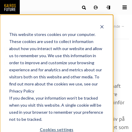
Publikationer
Nyheter & artiklar
What’s NXT: Lustfyllt lärande –
vägen till framtiden
This website stores cookies on your computer.
These cookies are used to collect information
What’s NXT: Lustfyllt
about how you interact with our website and allow
us to remember you. We use this information in
lärande – vägen till
order to improve and customize your browsing
experience and for analytics and metrics about our
framtiden
visitors both on this website and other media. To
find out more about the cookies we use, see our
Vi lever i tokiga, turbulenta tider. Vi har aldrig haft
Privacy Policy
det bättre, men har aldrig heller stått inför större
If you decline, your information won’t be tracked
utmaningar. Särskilt unga människor är oroliga inför
when you visit this website. A single cookie will be
framtiden. Den ofta exponentiella tekniska
used in your browser to remember your preference
utvecklingen ändrar förutsättningarna för våra liv på
not to be tracked.
sätt som vi har svårt att förstå och i en hastighet som
Cookies settings