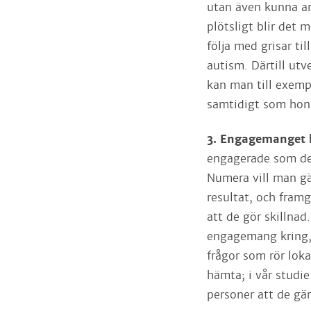
utan även kunna an
plötsligt blir det 
följa med grisar ti
autism. Därtill utv
kan man till exemp
samtidigt som hon 
3. Engagemanget h
engagerade som de
Numera vill man gä
resultat, och fram
att de gör skillnad
engagemang kring,
frågor som rör lok
hämta; i vår stud
personer att de gär