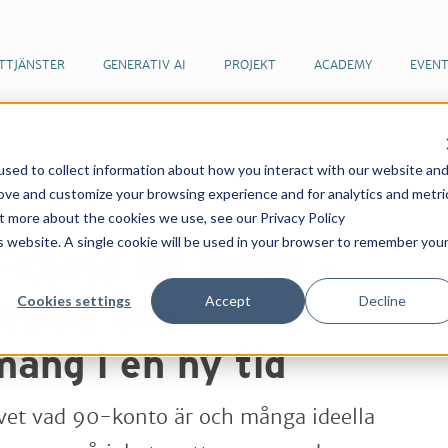
TTJÄNSTER
GENERATIV AI
PROJEKT
ACADEMY
EVEN
sed to collect information about how you interact with our website an
er & artiklar
Från 90-konto till Swish – om insamling
rove and customize your browsing experience and for analytics and metri
ny tid
ut more about the cookies we use, see our Privacy Policy
is website. A single cookie will be used in your browser to remember you
konto till Swish –
Cookies settings
Accept
Decline
mling och
ang i en ny tid
 vet vad 90-konto är och många ideella