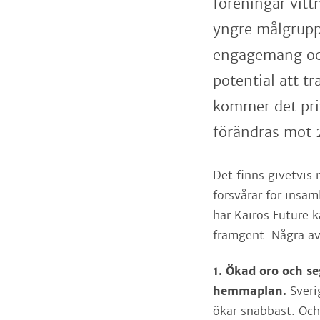
föreningar vitt
yngre målgruppe
engagemang oc
potential att t
kommer det pri
förändras mot 
Det finns givetvis
försvårar för ins
har Kairos Future k
framgent. Några av
1. Ökad oro och se
hemmaplan.
Sveri
ökar snabbast. Och