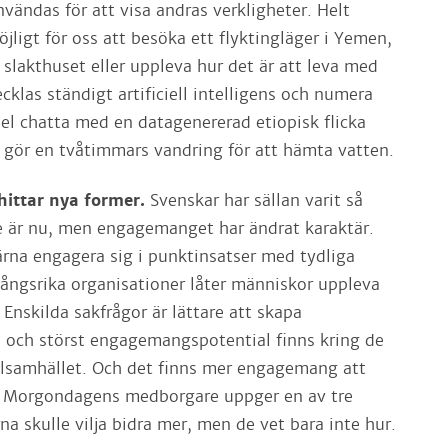
vändas för att visa andras verkligheter. Helt
möjligt för oss att besöka ett flyktingläger i Yemen,
ll slakthuset eller uppleva hur det är att leva med
ecklas ständigt artificiell intelligens och numera
el chatta med en datagenererad etiopisk flicka
gör en tvåtimmars vandring för att hämta vatten.
ittar nya former.
Svenskar har sällan varit så
 är nu, men engagemanget har ändrat karaktär.
rna engagera sig i punktinsatser med tydliga
gångsrika organisationer låter människor uppleva
. Enskilda sakfrågor är lättare att skapa
 och störst engagemangspotential finns kring de
alsamhället. Och det finns mer engagemang att
ie Morgondagens medborgare uppger en av tre
na skulle vilja bidra mer, men de vet bara inte hur.