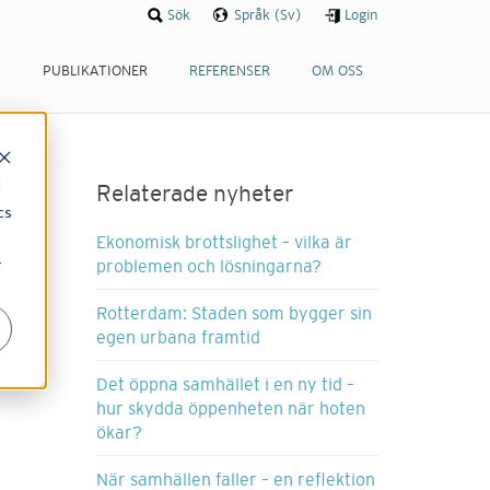
Sök
Språk (Sv)
Login
T
PUBLIKATIONER
REFERENSER
OM OSS
d
Relaterade nyheter
cs
Ekonomisk brottslighet – vilka är
r
problemen och lösningarna?
Rotterdam: Staden som bygger sin
egen urbana framtid
Det öppna samhället i en ny tid –
hur skydda öppenheten när hoten
ökar?
När samhällen faller – en reflektion