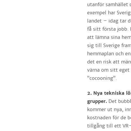
utanför samhället o
exempel har Sverig
landet – idag tar d
få sitt första job
att lämna sina hem 
sig till Sverige fr
hemmaplan och en ö
det en risk att män
värna om sitt eget 
”cocooning”.
2. Nya tekniska l
grupper.
Det bubbl
kommer ut nya, inn
kostnaden för de b
tillgång till ett VR