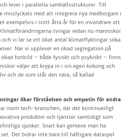
ch lever i parallella samhällsstrukturer. Till
e misslyckats med att integrera nya medborgare i
et exempelvis i snitt åtta år för en invandrare att
b. Klimatförändringarna tvingar redan nu människor
och vi lär se ett ökat antal klimatflyktingar söka
amöver. När vi upplever en ökad segregation på
kad hotbild – både fysiskt och psykiskt – finns
niskor väljer att krypa in i sin egen kokong och
liv och de som står den nära; så kallad
ösningar ökar förståelsen och empatin för andra
ar inom tech-branschen, där det kontinuerligt
ovativa produkter och tjänster samtidigt som
efintliga sjunker. Snart kan gemene man ha
-set. Det bidrar inte bara till häftigare dataspel