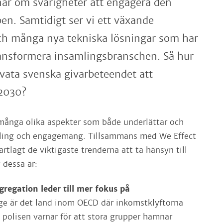
nar om svårigheter att engagera den
n. Samtidigt ser vi ett växande
h många nya tekniska lösningar som har
ransformera insamlingsbranschen. Så hur
vata svenska givarbeteendet att
2030?
 många olika aspekter som både underlättar och
amling och engagemang. Tillsammans med We Effect
artlagt de viktigaste trenderna att ta hänsyn till
 dessa är:
gregation leder till mer fokus på
ge är det land inom OECD där inkomstklyftorna
 polisen varnar för att stora grupper hamnar