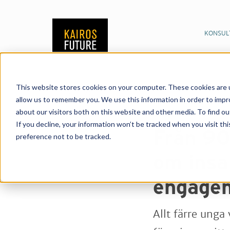
KONSUL
This website stores cookies on your computer. These cookies are u
Publikationer
Nyhet
19/12/2018
allow us to remember you. We use this information in order to imp
och engagemang i en 
about our visitors both on this website and other media. To find o
Dela:
If you decline, your information won’t be tracked when you visit th
Från 90-
preference not to be tracked.
om insa
engagem
Allt färre unga