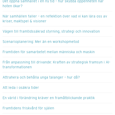
Det öppna samhället i en ny tid – hur skydda öppenheten när
hoten ökar?
När samhällen faller – en reflektion över vad vi kan lära oss av
kriser, maktspel & visioner
Vägen till framtidssäkrad styrning, strategi och innovation
Scenarioplanering: Mer än en workshopmetod
Framtiden för samarbetet mellan människa och maskin
Från anpassning till drivande: Kraften av strategisk framsyn i AI-
transformationen
Attrahera och behålla unga talanger – hur då?
Att leda i osäkra tider
En värld i förändring kräver en framåtblickande praktik
Framtidens friskvård för själen