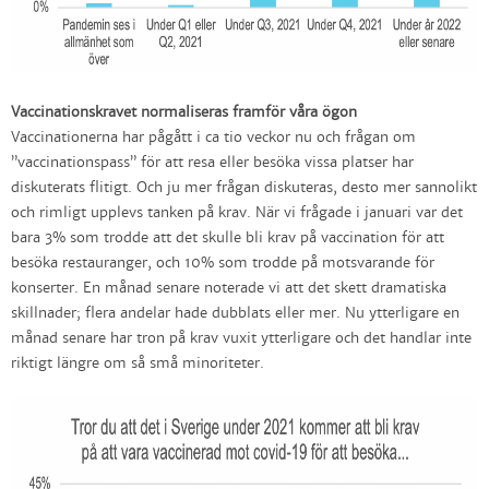
Vaccinationskravet normaliseras framför våra ögon
Vaccinationerna har pågått i ca tio veckor nu och frågan om
”vaccinationspass” för att resa eller besöka vissa platser har
diskuterats flitigt. Och ju mer frågan diskuteras, desto mer sannolikt
och rimligt upplevs tanken på krav. När vi frågade i januari var det
bara 3% som trodde att det skulle bli krav på vaccination för att
besöka restauranger, och 10% som trodde på motsvarande för
konserter. En månad senare noterade vi att det skett dramatiska
skillnader; flera andelar hade dubblats eller mer. Nu ytterligare en
månad senare har tron på krav vuxit ytterligare och det handlar inte
riktigt längre om så små minoriteter.