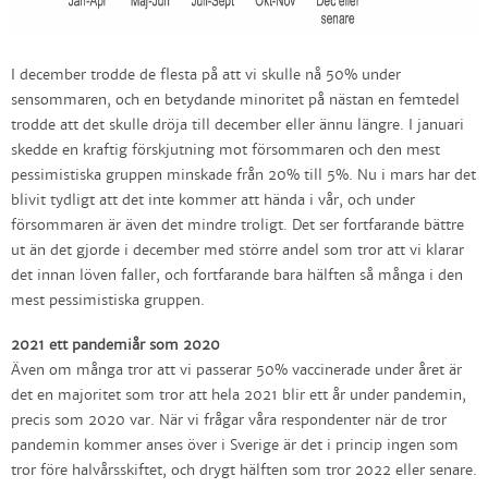
I december trodde de flesta på att vi skulle nå 50% under
sensommaren, och en betydande minoritet på nästan en femtedel
trodde att det skulle dröja till december eller ännu längre. I januari
skedde en kraftig förskjutning mot försommaren och den mest
pessimistiska gruppen minskade från 20% till 5%. Nu i mars har det
blivit tydligt att det inte kommer att hända i vår, och under
försommaren är även det mindre troligt. Det ser fortfarande bättre
ut än det gjorde i december med större andel som tror att vi klarar
det innan löven faller, och fortfarande bara hälften så många i den
mest pessimistiska gruppen.
2021 ett pandemiår som 2020
Även om många tror att vi passerar 50% vaccinerade under året är
det en majoritet som tror att hela 2021 blir ett år under pandemin,
precis som 2020 var. När vi frågar våra respondenter när de tror
pandemin kommer anses över i Sverige är det i princip ingen som
tror före halvårsskiftet, och drygt hälften som tror 2022 eller senare.