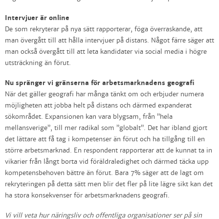
Intervjuer är online
De som rekryterar på nya sätt rapporterar, föga överraskande, att
man övergått till att hålla intervjuer på distans. Något färre säger att
man också övergått till att leta kandidater via social media i högre
utsträckning än förut.
Nu spränger vi gränserna för arbetsmarknadens geografi
När det gäller geografi har många tänkt om och erbjuder numera
möjligheten att jobba helt på distans och därmed expanderat
sökområdet. Expansionen kan vara blygsam, från ”hela
mellansverige”, till mer radikal som ”globalt”. Det har ibland gjort
det lättare att få tag i kompetenser än förut och ha tillgång till en
större arbetsmarknad. En respondent rapporterar att de kunnat ta in
vikarier från långt borta vid föräldraledighet och därmed täcka upp
kompetensbehoven bättre än förut. Bara 7% säger att de lagt om
rekryteringen på detta sätt men blir det fler på lite lägre sikt kan det
ha stora konsekvenser för arbetsmarknadens geografi.
Vi vill veta hur näringsliv och offentliga organisationer ser på sin