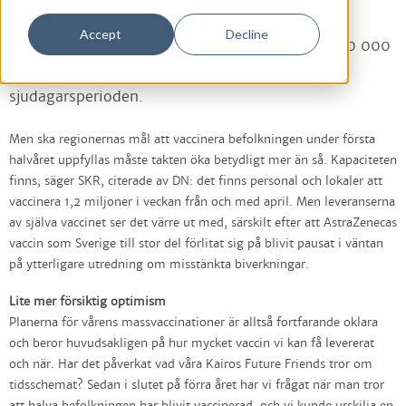
man av knappt 100 000 doser i veckan, och det
Accept
Decline
antalet har krupit upp vecka efter vecka mot 150 000
i februari och nu drygt 200 000 senaste
sjudagarsperioden.
Men ska regionernas mål att vaccinera befolkningen under första
halvåret uppfyllas måste takten öka betydligt mer än så. Kapaciteten
finns, säger SKR, citerade av DN: det finns personal och lokaler att
vaccinera 1,2 miljoner i veckan från och med april. Men leveranserna
av själva vaccinet ser det värre ut med, särskilt efter att AstraZenecas
vaccin som Sverige till stor del förlitat sig på blivit pausat i väntan
på ytterligare utredning om misstänkta biverkningar.
Lite mer försiktig optimism
Planerna för vårens massvaccinationer är alltså fortfarande oklara
och beror huvudsakligen på hur mycket vaccin vi kan få levererat
och när. Har det påverkat vad våra Kairos Future Friends tror om
tidsschemat? Sedan i slutet på förra året har vi frågat när man tror