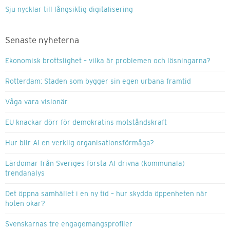
Sju nycklar till långsiktig digitalisering
Senaste nyheterna
Ekonomisk brottslighet – vilka är problemen och lösningarna?
Rotterdam: Staden som bygger sin egen urbana framtid
Våga vara visionär
EU knackar dörr för demokratins motståndskraft
Hur blir AI en verklig organisationsförmåga?
Lärdomar från Sveriges första AI-drivna (kommunala)
trendanalys
Det öppna samhället i en ny tid – hur skydda öppenheten när
hoten ökar?
Svenskarnas tre engagemangsprofiler