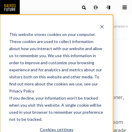
Publikationer
Nyheter & artiklar
What’s NXT: Framtidsbarometern
– viruset, vaccinet och framtiden
This website stores cookies on your computer.
These cookies are used to collect information
What’s NXT:
about how you interact with our website and allow
us to remember you. We use this information in
Framtidsbarometern –
order to improve and customize your browsing
experience and for analytics and metrics about our
viruset, vaccinet och
visitors both on this website and other media. To
framtiden
find out more about the cookies we use, see our
Privacy Policy
Vaccination mot covid-19 fortgår i landets regioner,
If you decline, your information won’t be tracked
when you visit this website. A single cookie will be
och i mitten av vecka 11 har 1,2 miljoner doser
used in your browser to remember your preference
administrerats till drygt 860 000 personer. Det
not to be tracked.
motsvarar 10,5% som har fått en dos och 4,4% som
Cookies settings
har fått två. Och takten ökar: vid årets början klarade