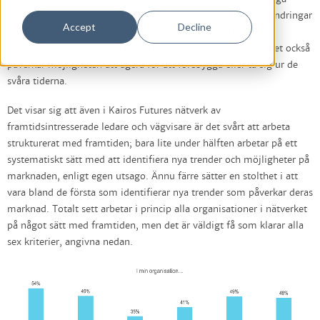
företag och organisationer blir förvånade över omvärldsförändringar
Accept
Decline
och händelser som egentligen gick att förutse. Att ha god
framförhållning är viktigt för en organisations självbild, vilket också
påverkar möjligheten att agera för att förebygga eller ta sig ur de
svåra tiderna.
Det visar sig att även i Kairos Futures nätverk av
framtidsintresserade ledare och vägvisare är det svårt att arbeta
strukturerat med framtiden; bara lite under hälften arbetar på ett
systematiskt sätt med att identifiera nya trender och möjligheter på
marknaden, enligt egen utsago. Ännu färre sätter en stolthet i att
vara bland de första som identifierar nya trender som påverkar deras
marknad. Totalt sett arbetar i princip alla organisationer i nätverket
på något sätt med framtiden, men det är väldigt få som klarar alla
sex kriterier, angivna nedan.