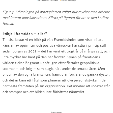
Figur 3. Stämningen på arbetsplatsen enligt hur mycket man arbetar
med internt kunskapsarbete.
Klicka på figuren för att se den i större
format.
Stiltje i framtiden – eller?
Till sist kastar vi en blick på vårt Framtidsindex som visar på att
känslan av optimism och positiva vårtecken har stått i princip still
sedan början av 2023 – det har varit ett trögt år på många sätt, och
inte mycket har hänt på den här fronten. Synen på framtiden i
världen tickar långsamt uppåt igen efter flertalet geopolitiska
stormar – och krig – som slagit hårt under de senaste åren. Men
bilden av den egna branschens framtid är fortfarande ganska dyster,
och det är bara ett fåtal som planerar att öka personalstyrkan i den
närmaste framtiden på sin organisation. Det innebär att indexet står
och stampar och att bilden inte förbättras nämnvärt.