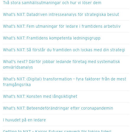
Två stora samhällsutmaningar och hur vi löser dem
What’s NXT: Datadriven intresseanalys för strategiska beslut
What’s NXT: Fem utmaningar för ledare i framtidens arbetsliv
What’s NXT: Framtidens kompetenta ledningsgrupp
What’s NXT: Så förstår du framtiden och lyckas med din strategi
What's next? Därför jobbar ledande företag med systematisk
omvärldsanalys
What’s NXT: (Digital) transformation – fyra faktorer från de mest
framgångsrika
What’s NXT: Konsten med långsiktighet
What’s NXT: Beteendeförändringar efter coronapandemin
I huvudet på en ledare
Getting to NXT – Kairos Futures ramverk för tokiga tider!