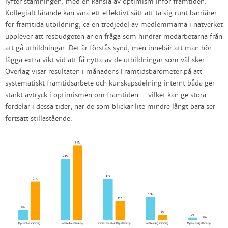
lyfter stämningen, med en känsla av optimism inför framtiden.
Kollegialt lärande kan vara ett effektivt sätt att ta sig runt barriärer
för framtida utbildning; ca en tredjedel av medlemmarna i nätverket
upplever att resbudgeten är en fråga som hindrar medarbetarna från
att gå utbildningar. Det är förstås synd, men innebär att man bör
lägga extra vikt vid att få nytta av de utbildningar som väl sker.
Överlag visar resultaten i månadens Framtidsbarometer på att
systematiskt framtidsarbete och kunskapsdelning internt båda ger
starkt avtryck i optimismen om framtiden – vilket kan ge stora
fördelar i dessa tider, när de som blickar lite mindre långt bara ser
fortsatt stillastående.