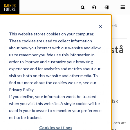
Publikationer
Nyheter & artiklar
Framtidsbarometer – förstå
framtiden viktigare än någonsin
This website stores cookies on your computer.
These cookies are used to collect information
Framtidsbarometer – förstå
about how you interact with our website and allow
us to remember you. We use this information in
framtiden viktigare än
order to improve and customize your browsing
experience and for analytics and metrics about our
någonsin
visitors both on this website and other media. To
find out more about the cookies we use, see our
I årets andra Framtidsbarometer för 2024 har vi
Privacy Policy
undersökt hur chefer och ledare arbetar med
If you decline, your information won’t be tracked
framtidsfrågor. Vilka konsekvenser får systematisk
when you visit this website. A single cookie will be
framtidsanalys för verksamheten?
used in your browser to remember your preference
not to be tracked.
Trots att de flesta förstår vikten av att arbeta med framtiden och att
Cookies settings
planera i förväg sker det inte alltid så systematiskt, och många