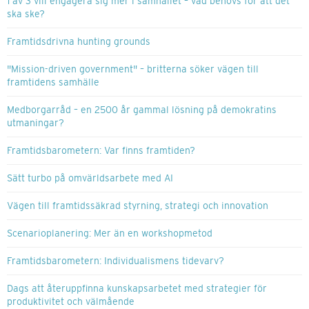
1 av 3 vill engagera sig mer i samhället – vad behövs för att det
ska ske?
Framtidsdrivna hunting grounds
"Mission-driven government" – britterna söker vägen till
framtidens samhälle
Medborgarråd – en 2500 år gammal lösning på demokratins
utmaningar?
Framtidsbarometern: Var finns framtiden?
Sätt turbo på omvärldsarbete med AI
Vägen till framtidssäkrad styrning, strategi och innovation
Scenarioplanering: Mer än en workshopmetod
Framtidsbarometern: Individualismens tidevarv?
Dags att återuppfinna kunskapsarbetet med strategier för
produktivitet och välmående