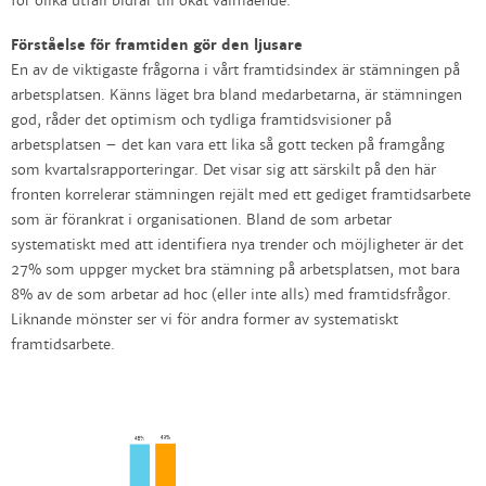
för olika utfall bidrar till ökat välmående.
Förståelse för framtiden gör den ljusare
En av de viktigaste frågorna i vårt framtidsindex är stämningen på
arbetsplatsen. Känns läget bra bland medarbetarna, är stämningen
god, råder det optimism och tydliga framtidsvisioner på
arbetsplatsen – det kan vara ett lika så gott tecken på framgång
som kvartalsrapporteringar. Det visar sig att särskilt på den här
fronten korrelerar stämningen rejält med ett gediget framtidsarbete
som är förankrat i organisationen. Bland de som arbetar
systematiskt med att identifiera nya trender och möjligheter är det
27% som uppger mycket bra stämning på arbetsplatsen, mot bara
8% av de som arbetar ad hoc (eller inte alls) med framtidsfrågor.
Liknande mönster ser vi för andra former av systematiskt
framtidsarbete.