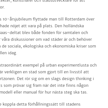
tekter, konstnärer och stadsutvecklare för att
or.
ts 10-årsjubileum flyttade man till Rotterdam över
 hade nöjet att vara på plats. Den holländska
aas-deltat blev både fonden för samtalen och
ör våra diskussioner om vad städer är och behöver
a de sociala, ekologiska och ekonomiska kriser som
llen idag.
xtraordinärt exempel på urban experimentlusta och
r verkligen en stad som gjort till en livsstil att
rtzonen. Det rör sig om en slags design thinking i
ts som prövar sig fram när det inte finns någon
modell eller manual för hur nästa steg ska tas.
te koppla detta förhållningssätt till stadens