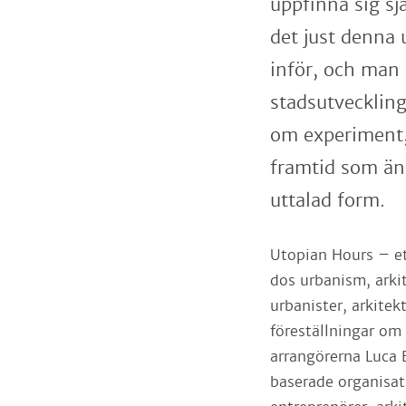
uppfinna sig sjä
det just denna
inför, och man h
stadsutveckling
om experiment,
framtid som änn
uttalad form.
Utopian Hours – et
dos urbanism, arki
urbanister, arkite
föreställningar om
arrangörerna Luca 
baserade organisati