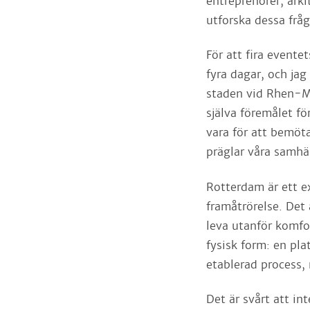
entreprenörer, arki
utforska dessa fråg
För att fira evente
fyra dagar, och jag
staden vid Rhen-M
själva föremålet f
vara för att bemöt
präglar våra samhä
Rotterdam är ett e
framåtrörelse. Det ä
leva utanför komfo
fysisk form: en pla
etablerad process, 
Det är svårt att in