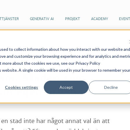
TTJÄNSTER
GENERATIV AI
PROJEKT
ACADEMY
EVEN
sed to collect information about how you interact with our website an
er & artiklar
Rotterdam: Staden som bygger sin egen
rove and customize your browsing experience and for analytics and metri
ut more about the cookies we use, see our Privacy Policy
is website. A single cookie will be used in your browser to remember you
am: Staden som
Cookies settings
Accept
Decline
sin egen urbana
en stad inte har något annat val än att