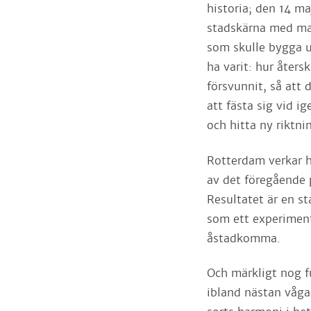
historia; den 14 m
stadskärna med ma
som skulle bygga 
ha varit: hur åter
försvunnit, så att
att fästa sig vid i
och hitta ny riktni
Rotterdam verkar ha
av det föregående p
Resultatet är en s
som ett experiment
åstadkomma.
Och märkligt nog f
ibland nästan våga