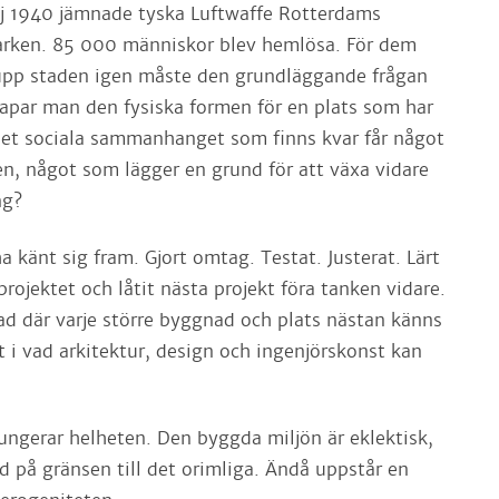
aj 1940 jämnade tyska Luftwaffe Rotterdams
rken. 85 000 människor blev hemlösa. För dem
upp staden igen måste den grundläggande frågan
skapar man den fysiska formen för en plats som har
 det sociala sammanhanget som finns kvar får något
gen, något som lägger en grund för att växa vidare
ng?
 känt sig fram. Gjort omtag. Testat. Justerat. Lärt
rojektet och låtit nästa projekt föra tanken vidare.
tad där varje större byggnad och plats nästan känns
 i vad arkitektur, design och ingenjörskonst kan
ungerar helheten. Den byggda miljön är eklektisk,
d på gränsen till det orimliga. Ändå uppstår en