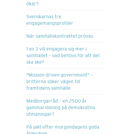
ökar?
Svenskarnas tre
engagemangsprofiler
När samhällskontraktet prövas
1 av 3 vill engagera sig mer i
samhället – vad behövs för att det
ska ske?
"Mission-driven government" –
britterna söker vägen till
framtidens samhälle
Medborgarråd – en 2500 år
gammal lösning på demokratins
utmaningar?
På jakt efter morgondagens goda
ålderdom