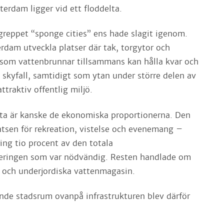
tterdam ligger vid ett floddelta.
greppet “sponge cities” ens hade slagit igenom.
rdam utveckla platser där tak, torgytor och
 som vattenbrunnar tillsammans kan hålla kvar och
 skyfall, samtidigt som ytan under större delen av
ttraktiv offentlig miljö.
ta är kanske de ekonomiska proportionerna. Den
atsen för rekreation, vistelse och evenemang –
ing tio procent av den totala
teringen som var nödvändig. Resten handlade om
 och underjordiska vattenmagasin.
ande stadsrum ovanpå infrastrukturen blev därför