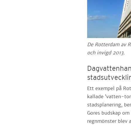
De Rotterdam av R
och invigd 2013.
Dagvattenhan
stadsutveckli
Ett exempel på Rot
kallade ’vatten-tor
stadsplanering, ber
Gores budskap om k
regnmönster blev a