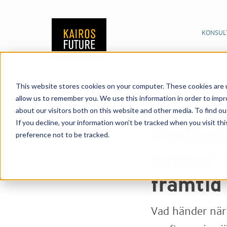
KONSUL
This website stores cookies on your computer. These cookies are u
Publikationer
Nyhet
10/06/2026
allow us to remember you. We use this information in order to imp
urbana framtid
about our visitors both on this website and other media. To find o
Dela:
If you decline, your information won’t be tracked when you visit th
Rotterd
preference not to be tracked.
bygger 
framtid
Vad händer när 