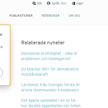
Sök
Språk (Sv)
Login
T
PUBLIKATIONER
REFERENSER
OM OSS
d
Relaterade nyheter
cs
Ekonomisk brottslighet – vilka är
r
problemen och lösningarna?
EU knackar dörr för demokratins
motståndskraft
Lärdomar från Sveriges första AI-
drivna (kommunala) trendanalys
Det öppna samhället i en ny tid –
hur skydda öppenheten när hoten