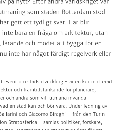
lv på nytt? Efter andra världskriget var
 utmaning som staden Rotterdam stod
ar gett ett tydligt svar. Här blir
 inte bara en fråga om arkitektur, utan
 lärande och modet att bygga för en
u inte har något färdigt regelverk eller
t event om stadsutveckling - är en koncentrerad
tektur och framtidstänkande för planerare,
kter och andra som vill utmana invanda
 vad en stad kan och bör vara. Under ledning av
Ballarini och Giacomo Biraghi – från den Turin-
on Stratosferica - samlas politiker, forskare,