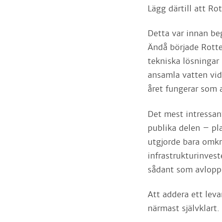
Lägg därtill att Ro
Detta var innan be
Ändå började Rotte
tekniska lösningar
ansamla vatten vid
året fungerar som a
Det mest intressan
publika delen – pl
utgjorde bara omkr
infrastrukturinves
sådant som avlopp
Att addera ett lev
närmast självklart.