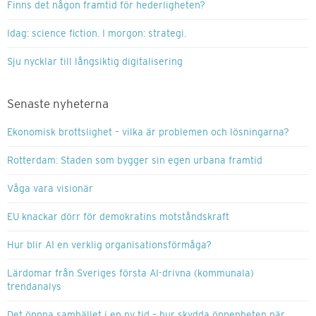
Finns det någon framtid för hederligheten?
Idag: science fiction. I morgon: strategi.
Sju nycklar till långsiktig digitalisering
Senaste nyheterna
Ekonomisk brottslighet – vilka är problemen och lösningarna?
Rotterdam: Staden som bygger sin egen urbana framtid
Våga vara visionär
EU knackar dörr för demokratins motståndskraft
Hur blir AI en verklig organisationsförmåga?
Lärdomar från Sveriges första AI-drivna (kommunala)
trendanalys
Det öppna samhället i en ny tid – hur skydda öppenheten när