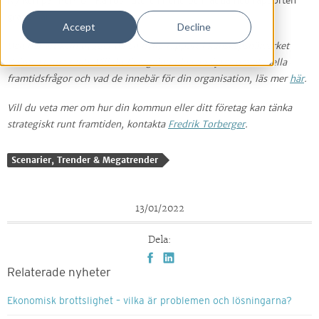
Nyfken på mer? Bli Kairos Future Friend och ladda ned rapporten
gratis
här
.
Accept
Decline
Den här artikeln bygger på en nylig rapport i kunskapsnätverket
Kairos Future Club. Vill du få regelbundna analyser om aktuella
framtidsfrågor och vad de innebär för din organisation, läs mer
här
.
Vill du veta mer om hur din kommun eller ditt företag kan tänka
strategiskt runt framtiden, kontakta
Fredrik Torberger
.
Scenarier, Trender & Megatrender
13/01/2022
Dela:
Relaterade nyheter
Ekonomisk brottslighet – vilka är problemen och lösningarna?