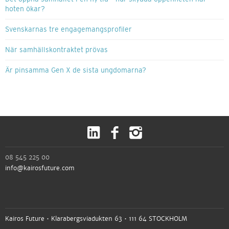
hoten ökar?
Svenskarnas tre engagemangsprofiler
När samhällskontraktet prövas
Är pinsamma Gen X de sista ungdomarna?
08 545 225 00
info@kairosfuture.com
Kairos Future • Klarabergsviadukten 63 • 111 64 STOCKHOLM