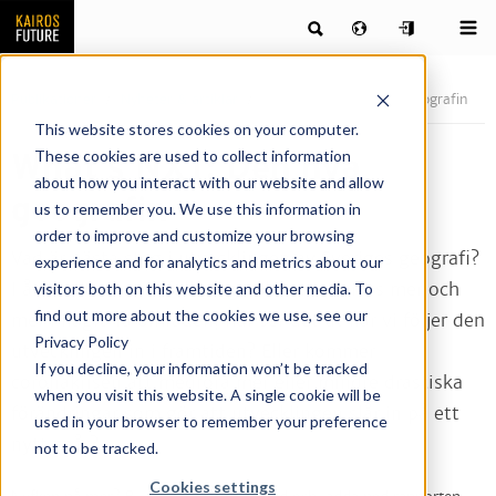
Publikationer
Nyheter & artiklar
What’s NXT: Den nya geografin
This website stores cookies on your computer.
These cookies are used to collect information
What’s NXT: Den nya
about how you interact with our website and allow
geografin
us to remember you. We use this information in
order to improve and customize your browsing
Vad är nästa steg i utvecklingen av Sveriges geografi?
experience and for analytics and metrics about our
I årtionden har befolkningen koncentrerats mer och
visitors both on this website and other media. To
find out more about the cookies we use, see our
mer i några få områden, hur ser det ut när vi följer den
Privacy Policy
utvecklingen in i framtiden? Eller kommer
If you decline, your information won’t be tracked
coronakrisen att medföra mer eller mindre drastiska
when you visit this website. A single cookie will be
förändringar som gör att utvecklingen slår in på ett
used in your browser to remember your preference
nytt spår?
not to be tracked.
Cookies settings