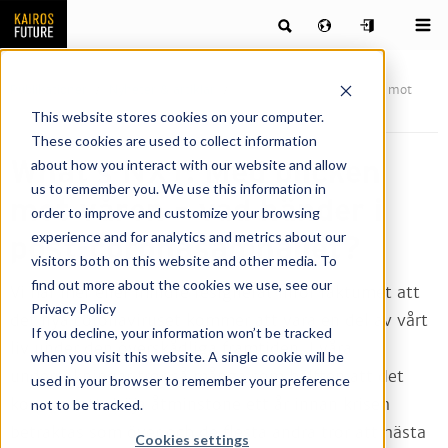
Publikationer
Nyheter & artiklar
What’s NXT: Med blicken mot
våren – vad händer i post-coronasamhället?
This website stores cookies on your computer.
These cookies are used to collect information
What’s NXT: Med blicken
about how you interact with our website and allow
us to remember you. We use this information in
mot våren – vad händer i
order to improve and customize your browsing
experience and for analytics and metrics about our
post-coronasamhället?
visitors both on this website and other media. To
find out more about the cookies we use, see our
Vi har mer eller mindre resignerat inför faktumet att
Privacy Policy
det nya coronaviruset kommer att vara en del av vårt
If you decline, your information won’t be tracked
liv under den överskådliga framtiden. I våra
when you visit this website. A single cookie will be
undersökningar tror så många som hälften att det
used in your browser to remember your preference
kommer att dröja åtminstone ett år innan krisen
not to be tracked.
betraktas som över och de flesta andra tror att nästa
Cookies settings