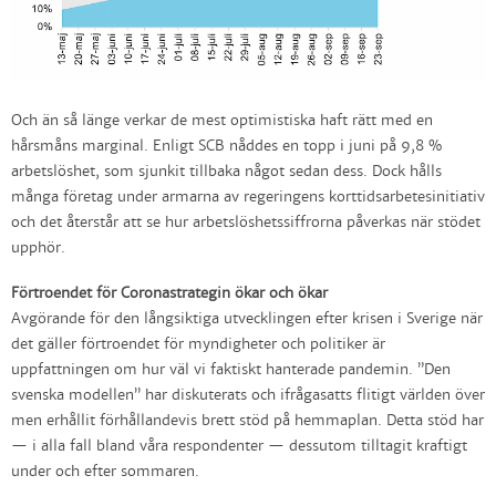
Och än så länge verkar de mest optimistiska haft rätt med en
hårsmåns marginal. Enligt SCB nåddes en topp i juni på 9,8 %
arbetslöshet, som sjunkit tillbaka något sedan dess. Dock hålls
många företag under armarna av regeringens korttidsarbetesinitiativ
och det återstår att se hur arbetslöshetssiffrorna påverkas när stödet
upphör.
Förtroendet för Coronastrategin ökar och ökar
Avgörande för den långsiktiga utvecklingen efter krisen i Sverige när
det gäller förtroendet för myndigheter och politiker är
uppfattningen om hur väl vi faktiskt hanterade pandemin. ”Den
svenska modellen” har diskuterats och ifrågasatts flitigt världen över
men erhållit förhållandevis brett stöd på hemmaplan. Detta stöd har
— i alla fall bland våra respondenter — dessutom tilltagit kraftigt
under och efter sommaren.