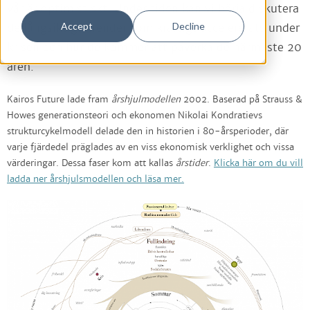
vår är optimistiskt. Under tiden kan vi börja diskutera
Accept
Decline
de långsiktiga trender som kraftigt accelererats under
krisen och hur de kommer att påverka de närmaste 20
åren.
Kairos Future lade fram
årshjulmodellen
2002. Baserad på Strauss &
Howes generationsteori och ekonomen Nikolai Kondratievs
strukturcykelmodell delade den in historien i 80-årsperioder, där
varje fjärdedel präglades av en viss ekonomisk verklighet och vissa
värderingar. Dessa faser kom att kallas
årstider
.
Klicka här om du vill
ladda ner årshjulsmodellen och läsa mer.