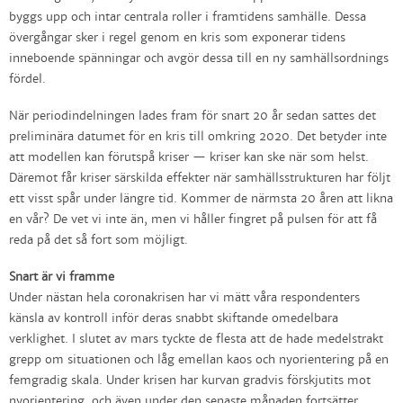
byggs upp och intar centrala roller i framtidens samhälle. Dessa
övergångar sker i regel genom en kris som exponerar tidens
inneboende spänningar och avgör dessa till en ny samhällsordnings
fördel.
När periodindelningen lades fram för snart 20 år sedan sattes det
preliminära datumet för en kris till omkring 2020. Det betyder inte
att modellen kan förutspå kriser — kriser kan ske när som helst.
Däremot får kriser särskilda effekter när samhällsstrukturen har följt
ett visst spår under längre tid. Kommer de närmsta 20 åren att likna
en vår? De vet vi inte än, men vi håller fingret på pulsen för att få
reda på det så fort som möjligt.
Snart är vi framme
Under nästan hela coronakrisen har vi mätt våra respondenters
känsla av kontroll inför deras snabbt skiftande omedelbara
verklighet. I slutet av mars tyckte de flesta att de hade medelstrakt
grepp om situationen och låg emellan kaos och nyorientering på en
femgradig skala. Under krisen har kurvan gradvis förskjutits mot
nyorientering, och även under den senaste månaden fortsätter