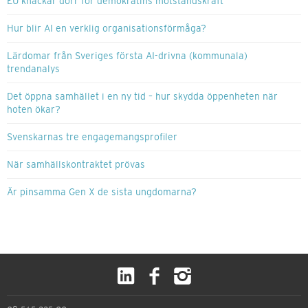
EU knackar dörr för demokratins motståndskraft
Hur blir AI en verklig organisationsförmåga?
Lärdomar från Sveriges första AI-drivna (kommunala)
trendanalys
Det öppna samhället i en ny tid – hur skydda öppenheten när
hoten ökar?
Svenskarnas tre engagemangsprofiler
När samhällskontraktet prövas
Är pinsamma Gen X de sista ungdomarna?