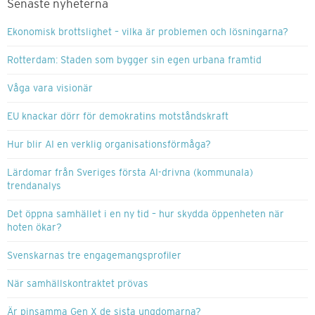
Senaste nyheterna
Ekonomisk brottslighet – vilka är problemen och lösningarna?
Rotterdam: Staden som bygger sin egen urbana framtid
Våga vara visionär
EU knackar dörr för demokratins motståndskraft
Hur blir AI en verklig organisationsförmåga?
Lärdomar från Sveriges första AI-drivna (kommunala)
trendanalys
Det öppna samhället i en ny tid – hur skydda öppenheten när
hoten ökar?
Svenskarnas tre engagemangsprofiler
När samhällskontraktet prövas
Är pinsamma Gen X de sista ungdomarna?