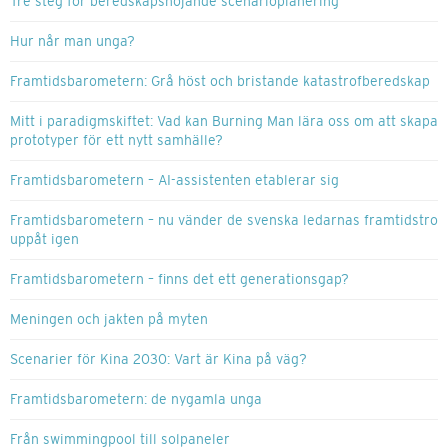
Tre steg för beredskapshöjande scenarioplanering
Hur når man unga?
Framtidsbarometern: Grå höst och bristande katastrofberedskap
Mitt i paradigmskiftet: Vad kan Burning Man lära oss om att skapa
prototyper för ett nytt samhälle?
Framtidsbarometern – AI-assistenten etablerar sig
Framtidsbarometern – nu vänder de svenska ledarnas framtidstro
uppåt igen
Framtidsbarometern – finns det ett generationsgap?
Meningen och jakten på myten
Scenarier för Kina 2030: Vart är Kina på väg?
Framtidsbarometern: de nygamla unga
Från swimmingpool till solpaneler