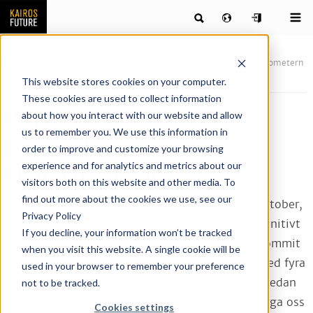
Publikationer
Nyheter & artiklar
What’s NXT: Framtidsbarometern
– tillbaka till vad?
This website stores cookies on your computer.
These cookies are used to collect information
What’s NXT:
about how you interact with our website and allow
us to remember you. We use this information in
Framtidsbarometern –
order to improve and customize your browsing
experience and for analytics and metrics about our
tillbaka till vad?
visitors both on this website and other media. To
find out more about the cookies we use, see our
När september lämnar över stafettpinnen till oktober,
Privacy Policy
ackompanjerat av gulnande löv, har Sverige definitivt
If you decline, your information won’t be tracked
lämnat sommaren för hösten. Arbetslivet har kommit
when you visit this website. A single cookie will be
igång ordentligt efter semestersäsongen och med fyra
used in your browser to remember your preference
av fem vaccinerade vågar vi, för första gången sedan
not to be tracked.
andra vågen slog till för nästan ett år sedan, fråga oss
Cookies settings