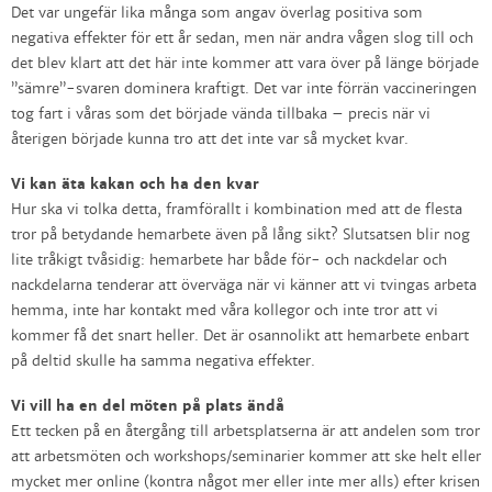
Det var ungefär lika många som angav överlag positiva som
negativa effekter för ett år sedan, men när andra vågen slog till och
det blev klart att det här inte kommer att vara över på länge började
”sämre”-svaren dominera kraftigt. Det var inte förrän vaccineringen
tog fart i våras som det började vända tillbaka – precis när vi
återigen började kunna tro att det inte var så mycket kvar.
Vi kan äta kakan och ha den kvar
Hur ska vi tolka detta, framförallt i kombination med att de flesta
tror på betydande hemarbete även på lång sikt? Slutsatsen blir nog
lite tråkigt tvåsidig: hemarbete har både för- och nackdelar och
nackdelarna tenderar att överväga när vi känner att vi tvingas arbeta
hemma, inte har kontakt med våra kollegor och inte tror att vi
kommer få det snart heller. Det är osannolikt att hemarbete enbart
på deltid skulle ha samma negativa effekter.
Vi vill ha en del möten på plats ändå
Ett tecken på en återgång till arbetsplatserna är att andelen som tror
att arbetsmöten och workshops/seminarier kommer att ske helt eller
mycket mer online (kontra något mer eller inte mer alls) efter krisen