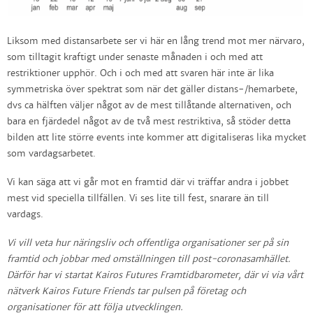
Liksom med distansarbete ser vi här en lång trend mot mer närvaro,
som tilltagit kraftigt under senaste månaden i och med att
restriktioner upphör. Och i och med att svaren här inte är lika
symmetriska över spektrat som när det gäller distans-/hemarbete,
dvs ca hälften väljer något av de mest tillåtande alternativen, och
bara en fjärdedel något av de två mest restriktiva, så stöder detta
bilden att lite större events inte kommer att digitaliseras lika mycket
som vardagsarbetet.
Vi kan säga att vi går mot en framtid där vi träffar andra i jobbet
mest vid speciella tillfällen. Vi ses lite till fest, snarare än till
vardags.
Vi vill veta hur näringsliv och offentliga organisationer ser på sin
framtid och jobbar med omställningen till post-coronasamhället.
Därför har vi startat Kairos Futures Framtidbarometer, där vi via vårt
nätverk Kairos Future Friends tar pulsen på företag och
organisationer för att följa utvecklingen.