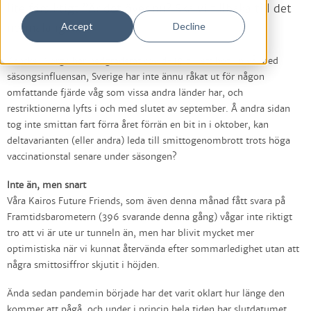
lite försiktigt ”Är det över nu? Ska vi tillbaka till det
Accept
Decline
normala igen?”
Kanske. Norge har nedgraderat covid-19 till ett hot i nivå med
säsongsinfluensan, Sverige har inte ännu råkat ut för någon
omfattande fjärde våg som vissa andra länder har, och
restriktionerna lyfts i och med slutet av september. Å andra sidan
tog inte smittan fart förra året förrän en bit in i oktober, kan
deltavarianten (eller andra) leda till smittogenombrott trots höga
vaccinationstal senare under säsongen?
Inte än, men snart
Våra Kairos Future Friends, som även denna månad fått svara på
Framtidsbarometern (396 svarande denna gång) vågar inte riktigt
tro att vi är ute ur tunneln än, men har blivit mycket mer
optimistiska när vi kunnat återvända efter sommarledighet utan att
några smittosiffror skjutit i höjden.
Ända sedan pandemin började har det varit oklart hur länge den
kommer att pågå, och under i princip hela tiden har slutdatumet