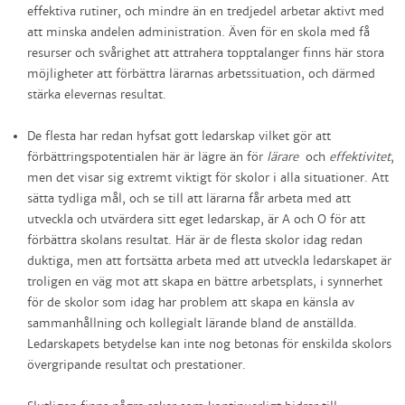
effektiva rutiner, och mindre än en tredjedel arbetar aktivt med
att minska andelen administration. Även för en skola med få
resurser och svårighet att attrahera topptalanger finns här stora
möjligheter att förbättra lärarnas arbetssituation, och därmed
stärka elevernas resultat.
De flesta har redan hyfsat gott ledarskap vilket gör att
förbättringspotentialen här är lägre än för
lärare
och
effektivitet
,
men det visar sig extremt viktigt för skolor i alla situationer. Att
sätta tydliga mål, och se till att lärarna får arbeta med att
utveckla och utvärdera sitt eget ledarskap, är A och O för att
förbättra skolans resultat. Här är de flesta skolor idag redan
duktiga, men att fortsätta arbeta med att utveckla ledarskapet är
troligen en väg mot att skapa en bättre arbetsplats, i synnerhet
för de skolor som idag har problem att skapa en känsla av
sammanhållning och kollegialt lärande bland de anställda.
Ledarskapets betydelse kan inte nog betonas för enskilda skolors
övergripande resultat och prestationer.