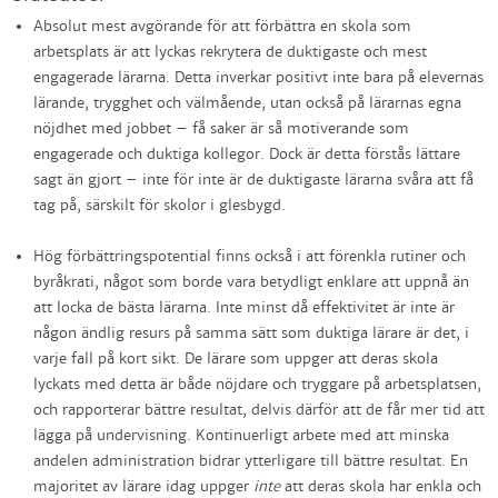
Absolut mest avgörande för att förbättra en skola som
arbetsplats är att lyckas rekrytera de duktigaste och mest
engagerade lärarna. Detta inverkar positivt inte bara på elevernas
lärande, trygghet och välmående, utan också på lärarnas egna
nöjdhet med jobbet – få saker är så motiverande som
engagerade och duktiga kollegor. Dock är detta förstås lättare
sagt än gjort – inte för inte är de duktigaste lärarna svåra att få
tag på, särskilt för skolor i glesbygd.
Hög förbättringspotential finns också i att förenkla rutiner och
byråkrati, något som borde vara betydligt enklare att uppnå än
att locka de bästa lärarna. Inte minst då effektivitet är inte är
någon ändlig resurs på samma sätt som duktiga lärare är det, i
varje fall på kort sikt. De lärare som uppger att deras skola
lyckats med detta är både nöjdare och tryggare på arbetsplatsen,
och rapporterar bättre resultat, delvis därför att de får mer tid att
lägga på undervisning. Kontinuerligt arbete med att minska
andelen administration bidrar ytterligare till bättre resultat. En
majoritet av lärare idag uppger
inte
att deras skola har enkla och