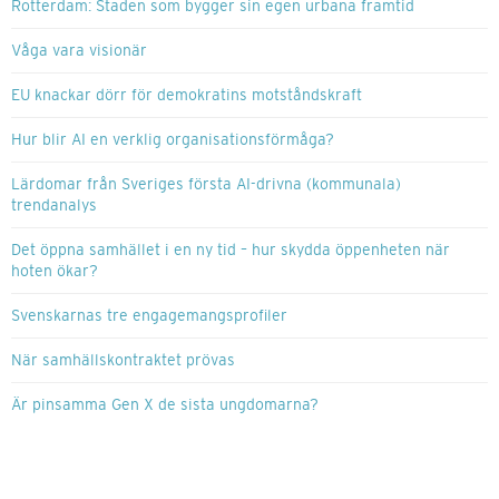
Rotterdam: Staden som bygger sin egen urbana framtid
Våga vara visionär
EU knackar dörr för demokratins motståndskraft
Hur blir AI en verklig organisationsförmåga?
Lärdomar från Sveriges första AI-drivna (kommunala)
trendanalys
Det öppna samhället i en ny tid – hur skydda öppenheten när
hoten ökar?
Svenskarnas tre engagemangsprofiler
När samhällskontraktet prövas
Är pinsamma Gen X de sista ungdomarna?