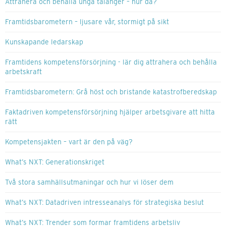
Attrahera och behålla unga talanger – hur då?
Framtidsbarometern – ljusare vår, stormigt på sikt
Kunskapande ledarskap
Framtidens kompetensförsörjning - lär dig attrahera och behålla
arbetskraft
Framtidsbarometern: Grå höst och bristande katastrofberedskap
Faktadriven kompetensförsörjning hjälper arbetsgivare att hitta
rätt
Kompetensjakten – vart är den på väg?
What’s NXT: Generationskriget
Två stora samhällsutmaningar och hur vi löser dem
What’s NXT: Datadriven intresseanalys för strategiska beslut
What’s NXT: Trender som formar framtidens arbetsliv