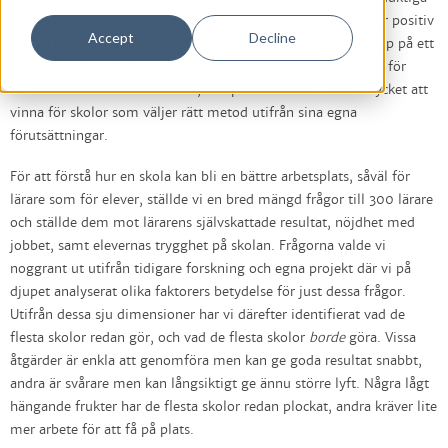
lärare, förbättra elevernas resultat, och överlag skapa en mer positiv
Accept
Decline
och välmående arbetsplats. ”Det finns olika sätt att ta sig upp på ett
tak,” som det indiska talesättet säger. Det gäller lika mycket för
skolor som för enskilda elever, och på samma sätt finns mycket att
vinna för skolor som väljer rätt metod utifrån sina egna
förutsättningar.
För att förstå hur en skola kan bli en bättre arbetsplats, såväl för
lärare som för elever, ställde vi en bred mängd frågor till 300 lärare
och ställde dem mot lärarens självskattade resultat, nöjdhet med
jobbet, samt elevernas trygghet på skolan. Frågorna valde vi
noggrant ut utifrån tidigare forskning och egna projekt där vi på
djupet analyserat olika faktorers betydelse för just dessa frågor.
Utifrån dessa sju dimensioner har vi därefter identifierat vad de
flesta skolor redan gör, och vad de flesta skolor
borde
göra. Vissa
åtgärder är enkla att genomföra men kan ge goda resultat snabbt,
andra är svårare men kan långsiktigt ge ännu större lyft. Några lågt
hängande frukter har de flesta skolor redan plockat, andra kräver lite
mer arbete för att få på plats.