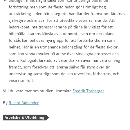
Slutligen finns några saker som kontinuerligt bidrar till
förbättring men som de flesta redan gör i rimligt hög
utsträckning. I den här kategorin handlar det främst om lärarnas
självstyre och ansvar för att utveckla elevernas lärande. Att
ledarskapet inte trampar lärarna på tårna är viktigt för att
bibehålla lärarens känsla av autonomi, även om det ibland
förstås kan behövas nya grepp för att förstärka skolan som
helhet. Här är en utmanande balansgång för de flesta skolor,
som kan vinna mycket på att se över sina egna processer och
team. Kollegialt lärande av varandra kan även här vara en väg
framåt, som försäkrar att lärarna själva får styra över sin
undervisning samtidigt som de kan utvecklas, förbättras, och
växa i sin roll.
Vill du veta mer om studien, kontakta
Fredrik Torberger
.
By
Rikard Molander
Arbetsliv & Utbildning