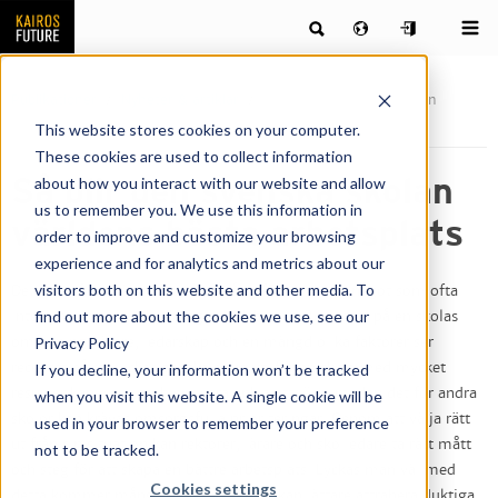
Publikationer
Nyheter & artiklar
Så blir den svenska skolan
världens bästa arbetsplats
This website stores cookies on your computer.
These cookies are used to collect information
Så blir den svenska skolan
about how you interact with our website and allow
us to remember you. We use this information in
världens bästa arbetsplats
order to improve and customize your browsing
experience and for analytics and metrics about our
visitors both on this website and other media. To
Det finns flera vägar mot framgång för en skola, något som ofta
find out more about the cookies we use, see our
inte syns i opinionsbildning och debatter. Beroende på en skolas
Privacy Policy
omgivning, lärare, ledarskap och en mängd olika faktorer ser
receptet på att lyckas ganska olika ut; för en skola med mycket
If you decline, your information won’t be tracked
resurser kan vissa problem vara enkla att lösa, medan det för andra
when you visit this website. A single cookie will be
skolor kan krävas omsorgsfulla prioriteringar. Genom att välja rätt
used in your browser to remember your preference
utifrån sin situation kan rektorer, lärare och skolledare ta rätt mått
not to be tracked.
och steg för att skapa en bättre arbetsplats. Lyckas man väl med
Cookies settings
detta kommer många fördelar – man kan lättare attrahera duktiga