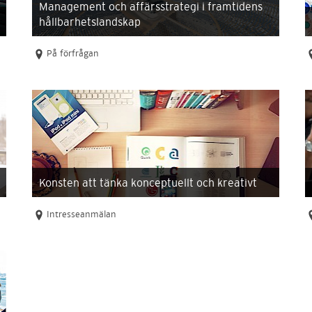
Management och affärsstrategi i framtidens
hållbarhetslandskap
På förfrågan
Konsten att tänka konceptuellt och kreativt
Intresseanmälan