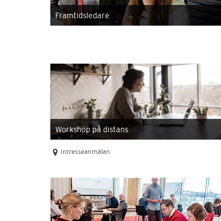
Framtidsledare
Workshop på distans
Intresseanmälan