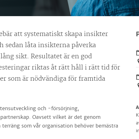
bär att systematiskt skapa insikter
P
ch sedan låta insikterna påverka
ång sikt. Resultatet är en god
eringar riktas åt rätt håll i rätt tid för
ter som är nödvändiga för framtida
A
ensutveckling och -försörjning,
K
h partnerskap. Oavsett vilket är det genom
a
n terräng som vår organisation behöver bemästra
i