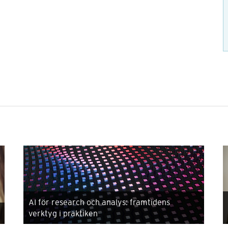
AI för research och analys: framtidens
verktyg i praktiken