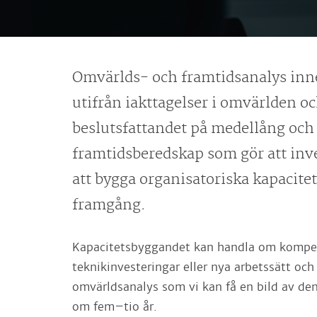
Omvärlds- och framtidsanalys inne
utifrån iakttagelser i omvärlden o
beslutsfattandet på medellång och l
framtidsberedskap som gör att invest
att bygga organisatoriska kapacite
framgång.
Kapacitetsbyggandet kan handla om kompet
teknikinvesteringar eller nya arbetssätt oc
omvärldsanalys som vi kan få en bild av de
om fem–tio år.