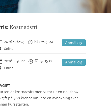
ris:
Kostnadsfri
2026-08-25
Kl 13-15.00
Anmäl dig
Online
2026-09-22
Kl 13-15.00
Anmäl dig
Online
VGIFT
ursen är kostnadsfri men vi tar ut en no-show
vgift på 500 kronor om inte en avbokning sker
nnan kursstarten.