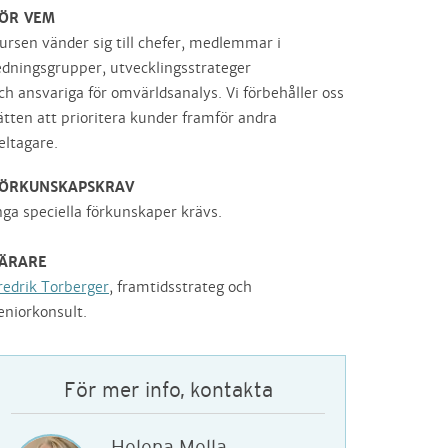
ÖR VEM
ursen vänder sig till chefer, medlemmar i
edningsgrupper, utvecklingsstrateger
ch ansvariga för omvärldsanalys. Vi förbehåller oss
ätten att prioritera kunder framför andra
eltagare.
ÖRKUNSKAPSKRAV
nga speciella förkunskaper krävs.
ÄRARE
redrik Torberger
, framtidsstrateg och
eniorkonsult.
För mer info, kontakta
Helena Mella