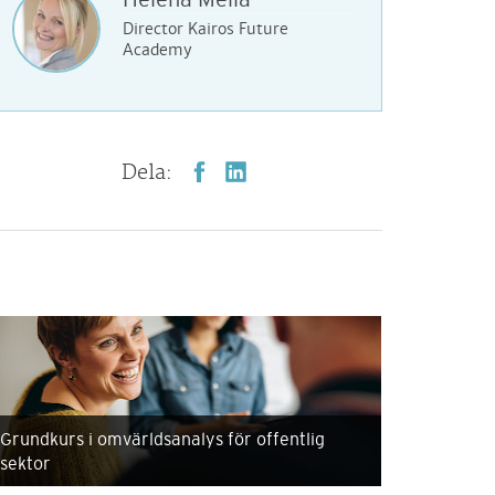
Director Kairos Future
Academy
Dela:
Grundkurs i omvärldsanalys för offentlig
sektor