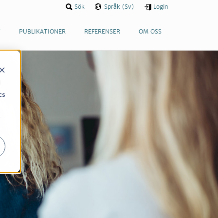
Sök
Språk (Sv)
Login
T
PUBLIKATIONER
REFERENSER
OM OSS
d
cs
r