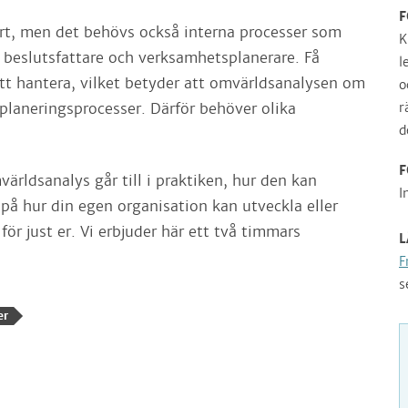
F
art, men det behövs också interna processer som
K
ll beslutsfattare och verksamhetsplanerare. Få
l
tt hantera, vilket betyder att omvärldsanalysen om
o
r
planeringsprocesser. Därför behöver olika
d
F
världsanalys går till i praktiken, hur den kan
I
på hur din egen organisation kan utveckla eller
r just er. Vi erbjuder här ett två timmars
L
F
s
er