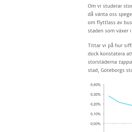
Om vi studerar sto
då vänta oss spegel
om flyttlass av bu
staden som växer i
Tittar vi på hur sif
dock konstatera att
storstäderna
tapp
stad, Göteborgs st