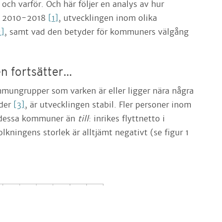
 och varför. Och här följer en analys av hur
e 2010-2018
[1]
, utvecklingen inom olika
2]
, samt vad den betyder för kommuners välgång
n fortsätter…
mmungrupper som varken är eller ligger nära några
äder
[3]
, är utvecklingen stabil. Fler personer inom
dessa kommuner än
till
: inrikes flyttnetto i
olkningens storlek är alltjämt negativt (se figur 1