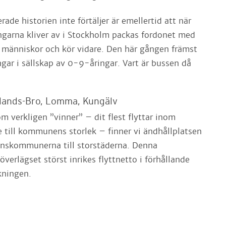
ade historien inte förtäljer är emellertid att när
garna kliver av i Stockholm packas fordonet med
t människor och kör vidare. Den här gången främst
ar i sällskap av 0-9-åringar. Vart är bussen då
lands-Bro, Lomma, Kungälv
som verkligen ”vinner” – dit flest flyttar inom
e till kommunens storlek – finner vi ändhållplatsen
ranskommunerna till storstäderna. Denna
erlägset störst inrikes flyttnetto i förhållande
lkningen.