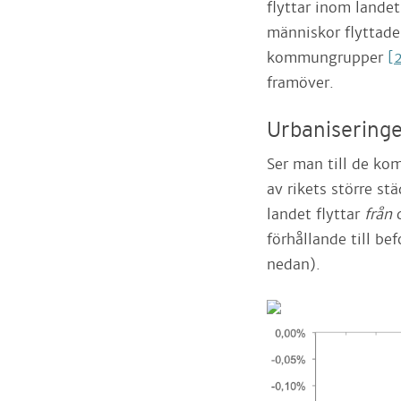
flyttar inom landet
människor flyttad
kommungrupper
[
framöver.
Urbaniseringe
Ser man till de ko
av rikets större st
landet flyttar
från
förhållande till bef
nedan).