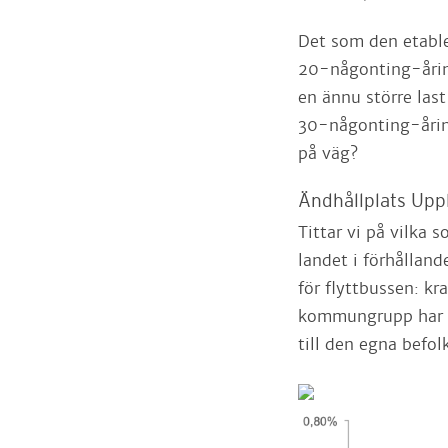
Det som den etabler
20-någonting-årin
en ännu större las
30-någonting-åring
på väg?
Ändhållplats Upp
Tittar vi på vilka 
landet i förhålland
för flyttbussen: k
kommungrupp har öv
till den egna befo