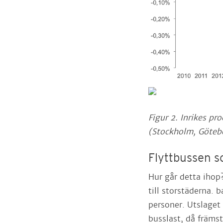
Figur 2. Inrikes p
(Stockholm, Göteb
Flyttbussen s
Hur går detta ihop?
till storstäderna. 
personer. Utslaget
busslast, då främs