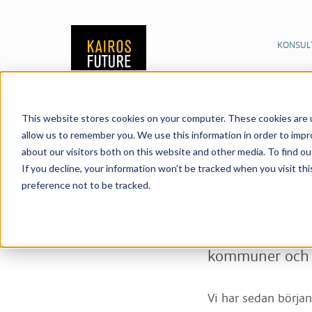
KONSUL
This website stores cookies on your computer. These cookies are u
Publikationer
Nyhet
06/03/2019
allow us to remember you. We use this information in order to imp
about our visitors both on this website and other media. To find o
Dela:
Urbanise
If you decline, your information won’t be tracked when you visit th
preference not to be tracked.
Befolkningsstat
högtidsstund fö
kommuner och r
Vi har sedan början