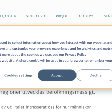
TTJÄNSTER
GENERATIV AI
PROJEKT
ACADEMY
EVEN
sed to collect information about how you interact with our website an
er & artiklar
Urbanisering! ...eller?
rove and customize your browsing experience and for analytics and metri
ut more about the cookies we use, see our Privacy Policy
ring! ...eller?
is website. A single cookie will be used in your browser to remember you
istiken för helåret 2018 har anlänt, en
Cookies settings
Accept
Decline
r alla med (över)intresse för hur
egioner utvecklas befolkningsmässigt.
 av 90-talet intresserat oss för hur människor