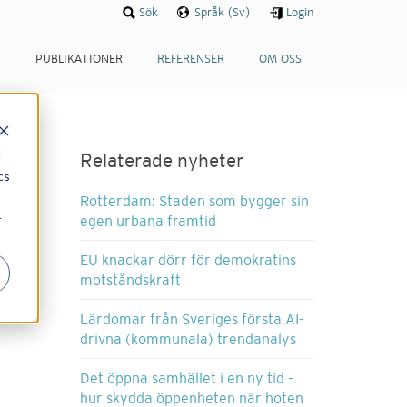
Sök
Språk (Sv)
Login
T
PUBLIKATIONER
REFERENSER
OM OSS
d
Relaterade nyheter
cs
Rotterdam: Staden som bygger sin
r
egen urbana framtid
EU knackar dörr för demokratins
motståndskraft
Lärdomar från Sveriges första AI-
drivna (kommunala) trendanalys
Det öppna samhället i en ny tid –
hur skydda öppenheten när hoten