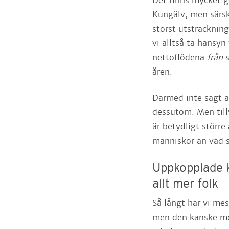
Det finns mycket 
Kungälv, men särskil
störst utsträckning
vi alltså ta hänsyn 
nettoflödena
från
åren.
Därmed inte sagt at
dessutom. Men till
är betydligt större
människor än vad 
Uppkopplade 
allt mer folk
Så långt har vi mes
men den kanske mes