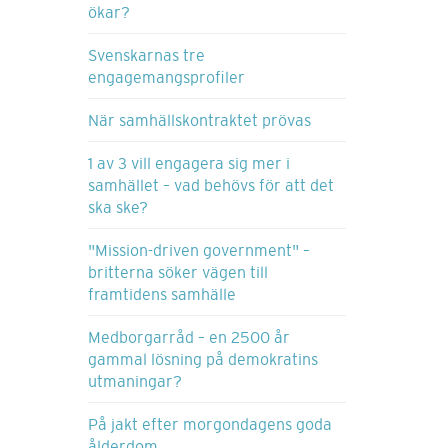
ökar?
Svenskarnas tre
engagemangsprofiler
När samhällskontraktet prövas
1 av 3 vill engagera sig mer i
samhället – vad behövs för att det
ska ske?
"Mission-driven government" –
britterna söker vägen till
framtidens samhälle
Medborgarråd – en 2500 år
gammal lösning på demokratins
utmaningar?
På jakt efter morgondagens goda
ålderdom