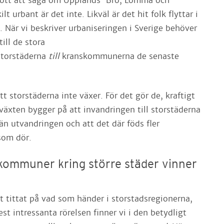
gott att säga om Upplands-Bro, Lomma och
t urbant är det inte. Likväl är det hit folk flyttar i
. När vi beskriver urbaniseringen i Sverige behöver
till de stora
storstäderna
till
kranskommunerna de senaste
t storstäderna inte växer. För det gör de, kraftigt
växten bygger på att invandringen till storstäderna
 än utvandringen och att det där föds fler
som dör.
kommuner kring större städer vinner
t tittat på vad som händer i storstadsregionerna,
t intressanta rörelsen finner vi i den betydligt