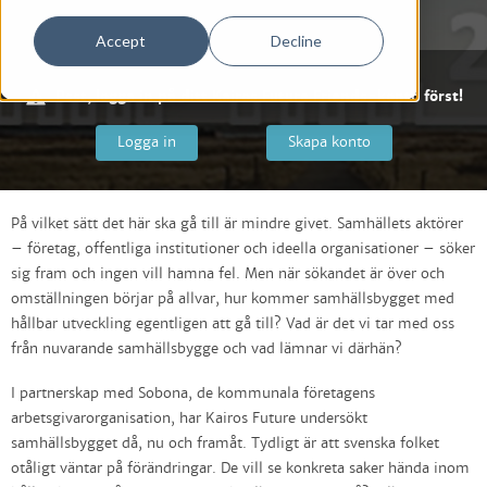
Accept
Decline
Psst, logga in på ditt Kairos Future Friends-konto först!
Logga in
Skapa konto
På vilket sätt det här ska gå till är mindre givet. Samhällets aktörer
– företag, offentliga institutioner och ideella organisationer – söker
sig fram och ingen vill hamna fel. Men när sökandet är över och
omställningen börjar på allvar, hur kommer samhällsbygget med
hållbar utveckling egentligen att gå till? Vad är det vi tar med oss
från nuvarande samhällsbygge och vad lämnar vi därhän?
I partnerskap med Sobona, de kommunala företagens
arbetsgivarorganisation, har Kairos Future undersökt
samhällsbygget då, nu och framåt. Tydligt är att svenska folket
otåligt väntar på förändringar. De vill se konkreta saker hända inom