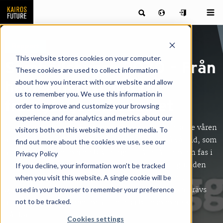
Rapport
This website stores cookies on your computer.
Samhällsbygge 2030 – Från
These cookies are used to collect information
about how you interact with our website and allow
hållbarhetsvision till
us to remember you. We use this information in
framgångsverksamhet
order to improve and customize your browsing
experience and for analytics and metrics about our
”Ja visst gör det ont när knoppar brister. Varför skulle våren
visitors both on this website and other media. To
annars tveka?” Karin Boyes ord passar väl in på vår tid, som
find out more about the cookies we use, see our
alltmer påminner om en brytningstid. Vi står inför en fas i
Privacy Policy
historien när vårt samhälle behöver ställas om i grunden
If you decline, your information won’t be tracked
till mer hållbart. Klimatförändringarna kräver det,
when you visit this website. A single cookie will be
ojämlikhet i olika nyanser kräver det och dessutom krävs
used in your browser to remember your preference
not to be tracked.
att kalkylerna går ihop för att det ska bli ekonomiskt
hållbart.
Cookies settings