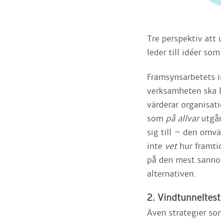
Tre perspektiv att 
leder till idéer so
Framsynsarbetets i
verksamheten ska l
värderar organisatio
som
på allvar
utgår
sig till – den omv
inte
vet
hur framtid
på den mest sannol
alternativen.
2. Vindtunneltest
Även strategier so