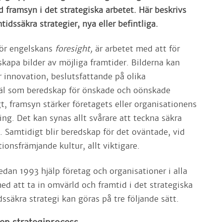
 framsyn i det strategiska arbetet. Här beskrivs
mtidssäkra strategier, nya eller befintliga.
för engelskans
foresight,
är arbetet med att för
skapa bilder av möjliga framtider. Bilderna kan
r innovation, beslutsfattande på olika
väl som beredskap för önskade och oönskade
t, framsyn stärker företagets eller organisationens
ing. Det kan synas allt svårare att teckna säkra
. Samtidigt blir beredskap för det oväntade, vid
ionsfrämjande kultur, allt viktigare.
edan 1993 hjälp företag och organisationer i alla
ed att ta in omvärld och framtid i det strategiska
dssäkra strategi kan göras på tre följande sätt.