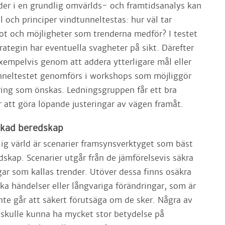
nder i en grundlig omvärlds- och framtidsanalys kan
l och principer vindtunneltestas: hur väl tar
hot och möjligheter som trenderna medför? I testet
ategin har eventuella svagheter på sikt. Därefter
exempelvis genom att addera ytterligare mål eller
unneltestet genomförs i workshops som möjliggör
ring som önskas. Ledningsgruppen får ett bra
r att göra löpande justeringar av vägen framåt.
 ökad beredskap
lig värld är scenarier framsynsverktyget som bäst
edskap. Scenarier utgår från de jämförelsevis säkra
ar som kallas trender. Utöver dessa finns osäkra
ka händelser eller långvariga förändringar, som är
nte går att säkert förutsäga om de sker. Några av
 skulle kunna ha mycket stor betydelse på