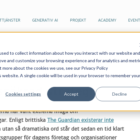
TTJÄNSTER
GENERATIV AI
PROJEKT
ACADEMY
EVEN
sed to collect information about how you interact with our website an
er & artiklar
Tre vägar till en framtidssäkrad strategi
rove and customize your browsing experience and for analytics and metri
ut more about the cookies we use, see our Privacy Policy
r till en
is website. A single cookie will be used in your browser to remember you
ssäkrad strategi
Cookies settings
Accept
Decline
na har varit extrema ifråga om
ar. Enligt brittiska
The Guardian existerar inte
 utan så dramatiska ord står det sedan en tid klart
ngsgrupper för dagens företag och organisationer