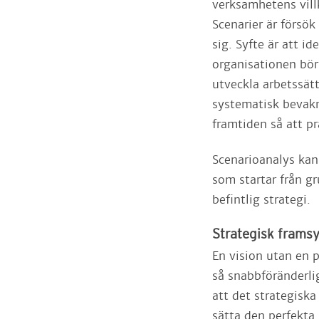
verksamhetens villk
Scenarier är försök
sig. Syfte är att id
organisationen bör
utveckla arbetssät
systematisk bevakn
framtiden så att pra
Scenarioanalys kan
som startar från g
befintlig strategi.
Strategisk frams
En vision utan en p
så snabbföränderli
att det strategiska
sätta den perfekta