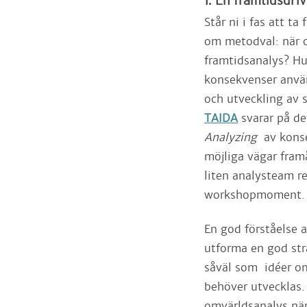
1. En framtidsdri
Står ni i fas att t
om metodval: när o
framtidsanalys? Hu
konsekvenser använd
och utveckling av 
TAIDA
svarar på d
Analyzing
av konse
möjliga vägar framå
liten analysteam r
workshopmoment.
En god förståelse a
utforma en god str
såväl som idéer om
behöver utvecklas
omvärldsanalys när