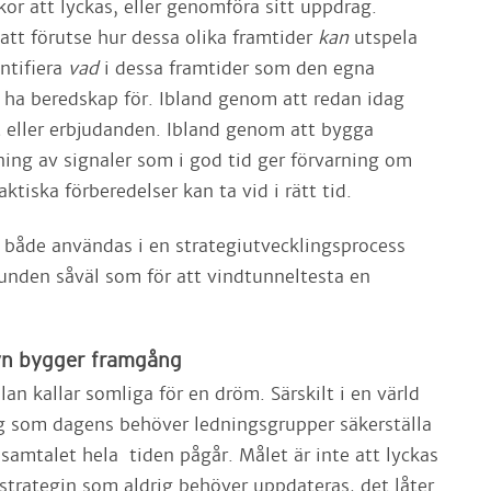
or att lyckas, eller genomföra sitt uppdrag.
 att förutse hur dessa olika framtider
kan
utspela
entifiera
vad
i dessa framtider som den egna
 ha beredskap för. Ibland genom att redan idag
t eller erbjudanden. Ibland genom att bygga
ing av signaler som i god tid ger förvarning om
ktiska förberedelser kan ta vid i rätt tid.
 både användas i en strategiutvecklingsprocess
runden såväl som för att vindtunneltesta en
yn bygger framgång
lan kallar somliga för en dröm. Särskilt i en värld
g som dagens behöver ledningsgrupper säkerställa
 samtalet hela tiden pågår. Målet är inte att lyckas
 strategin som aldrig behöver uppdateras, det låter