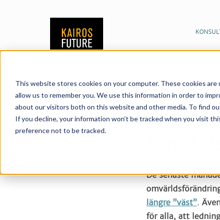
KONSUL
This website stores cookies on your computer. These cookies are u
Publikationer
Nyhet
18/06/2025
allow us to remember you. We use this information in order to imp
about our visitors both on this website and other media. To find o
Dela:
Tre väga
If you decline, your information won’t be tracked when you visit th
preference not to be tracked.
framtid
De senaste månader
omvärldsförändring
längre ”väst”
. Även
för alla, att ledni