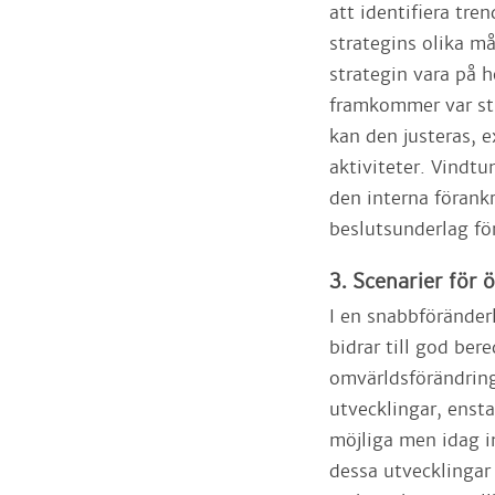
att identifiera tre
strategins olika må
strategin vara på 
framkommer var str
kan den justeras, 
aktiviteter. Vindt
den interna förank
beslutsunderlag fö
3. Scenarier för
I en snabbföränder
bidrar till god ber
omvärldsförändring
utvecklingar, ensta
möjliga men idag i
dessa utvecklingar