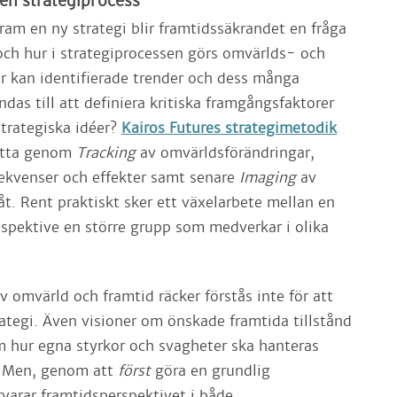
ven strategiprocess
a fram en ny strategi blir framtidssäkrandet en fråga
ch hur i strategiprocessen görs omvärlds- och
r kan identifierade trender och dess många
as till att definiera kritiska framgångsfaktorer
strategiska idéer?
Kairos Futures strategimetodik
etta genom
Tracking
av omvärldsförändringar,
kvenser och effekter samt senare
Imaging
av
t. Rent praktiskt sker ett växelarbete mellan en
espektive en större grupp som medverkar i olika
v omvärld och framtid räcker förstås inte för att
ategi. Även visioner om önskade framtida tillstånd
 hur egna styrkor och svagheter ska hanteras
. Men, genom att
först
göra en grundlig
varar framtidsperspektivet i både