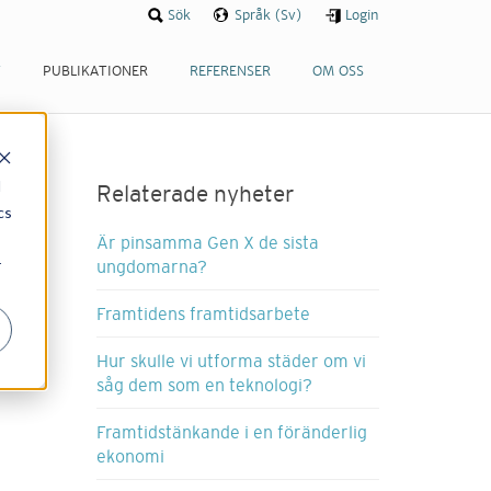
Sök
Språk (Sv)
Login
T
PUBLIKATIONER
REFERENSER
OM OSS
d
Relaterade nyheter
cs
Är pinsamma Gen X de sista
r
ungdomarna?
Framtidens framtidsarbete
Hur skulle vi utforma städer om vi
såg dem som en teknologi?
Framtidstänkande i en föränderlig
ekonomi