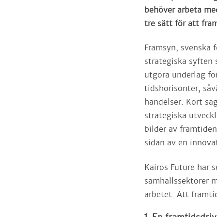
behöver arbeta med
tre sätt för att fra
Framsyn, svenska 
strategiska syften 
utgöra underlag fö
tidshorisonter, så
händelser. Kort sag
strategiska utveckl
bilder av framtiden
sidan av en innovat
Kairos Future har s
samhällssektorer m
arbetet. Att framti