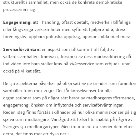
strukturellt i samhället, men också de konkreta demokratiska
processerna i sig.
Engagemang:
att i handling, oftast obetalt, medverka i tillfälliga
eller långvariga verksamheter med syfte att hjälpa andra, driva
föreningsliv, uppbära politiska uppdrag, opinionsbilda med mera.
Serviceförväntan:
en aspekt som tillkommit till följd av
välfärdssamhällets framväxt, förstärkt av dess marknadifiering då
individen inte bara ställer krav på
vilken
service som erbjuds, utan
också på vilket sätt.
De sju aspekterna påverkas på olika sätt av de trender som förändrar
samhället fram mot 2030. Det får konsekvenser för alla
organisationer som på något sätt beror av medborgares förtroende,
engagemang, önskan om inflytande och serviceförväntningar.
Redan idag finns förstås skillnader på hur olika människor ser på sig
själva som medborgare. Varsågod att hälsa lite snabbt på några av
Sveriges sju medborgartyper. Men tro inte att du känner dem efter
detta, det finns mer att dyka ner i.