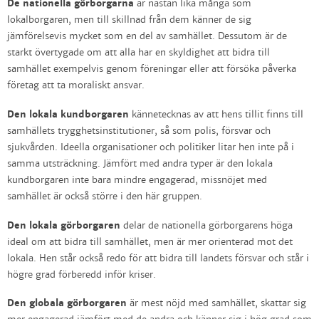
De nationella görborgarna
är nästan lika många som
lokalborgaren, men till skillnad från dem känner de sig
jämförelsevis mycket som en del av samhället. Dessutom är de
starkt övertygade om att alla har en skyldighet att bidra till
samhället exempelvis genom föreningar eller att försöka påverka
företag att ta moraliskt ansvar.
Den lokala kundborgaren
kännetecknas av att hens tillit finns till
samhällets trygghetsinstitutioner, så som polis, försvar och
sjukvården. Ideella organisationer och politiker litar hen inte på i
samma utsträckning. Jämfört med andra typer är den lokala
kundborgaren inte bara mindre engagerad, missnöjet med
samhället är också större i den här gruppen.
Den lokala görborgaren
delar de nationella görborgarens höga
ideal om att bidra till samhället, men är mer orienterad mot det
lokala. Hen står också redo för att bidra till landets försvar och står i
högre grad förberedd inför kriser.
Den globala görborgaren
är mest nöjd med samhället, skattar sig