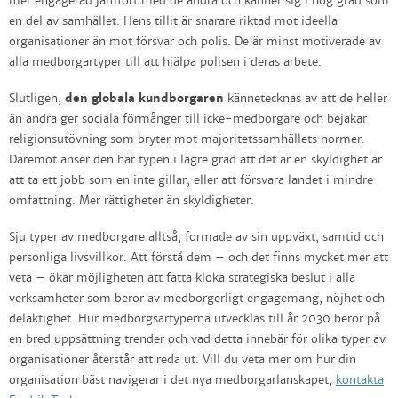
mer engagerad jämfört med de andra och känner sig i hög grad som
en del av samhället. Hens tillit är snarare riktad mot ideella
organisationer än mot försvar och polis. De är minst motiverade av
alla medborgartyper till att hjälpa polisen i deras arbete.
Slutligen,
den globala kundborgaren
kännetecknas av att de heller
än andra ger sociala förmånger till icke-medborgare och bejakar
religionsutövning som bryter mot majoritetssamhällets normer.
Däremot anser den här typen i lägre grad att det är en skyldighet är
att ta ett jobb som en inte gillar, eller att försvara landet i mindre
omfattning. Mer rättigheter än skyldigheter.
Sju typer av medborgare alltså, formade av sin uppväxt, samtid och
personliga livsvillkor. Att förstå dem – och det finns mycket mer att
veta – ökar möjligheten att fatta kloka strategiska beslut i alla
verksamheter som beror av medborgerligt engagemang, nöjhet och
delaktighet. Hur medborgsartyperna utvecklas till år 2030 beror på
en bred uppsättning trender och vad detta innebär för olika typer av
organisationer återstår att reda ut. Vill du veta mer om hur din
organisation bäst navigerar i det nya medborgarlanskapet,
kontakta