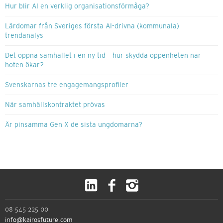
Hur blir AI en verklig organisationsförmåga?
Lärdomar från Sveriges första AI-drivna (kommunala)
trendanalys
Det öppna samhället i en ny tid – hur skydda öppenheten när
hoten ökar?
Svenskarnas tre engagemangsprofiler
När samhällskontraktet prövas
Är pinsamma Gen X de sista ungdomarna?
08 545 225 00
info@kairosfuture.com