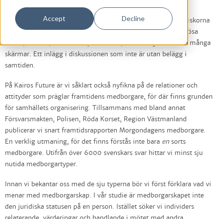
Accept
Decline
I filmen
Incredibles 2
varnar skurken The Screenslaver människorna
för att passiveras i sin förhoppning om att superhjältar ska lösa
deras problem, medan de själva lever pseudoliv genom sina många
skärmar. Ett inlägg i diskussionen som inte är utan belägg i
samtiden.
På Kairos Future är vi såklart också nyfikna på de relationer och
attityder som präglar framtidens medborgare, för där finns grunden
för samhällets organisering. Tillsammans med bland annat
Försvarsmakten, Polisen, Röda Korset, Region Västmanland
publicerar vi snart framtidsrapporten Morgondagens medborgare.
En verklig utmaning, för det finns förstås inte bara
en
sorts
medborgare. Utifrån över 6000 svenskars svar hittar vi minst sju
nutida medborgartyper.
Innan vi bekantar oss med de sju typerna bör vi först förklara vad vi
menar med medborgarskap. I vår studie är medborgarskapet inte
den juridiska statusen på en person. Istället söker vi individers
relaterande, värderingar och handlande i mötet med andra