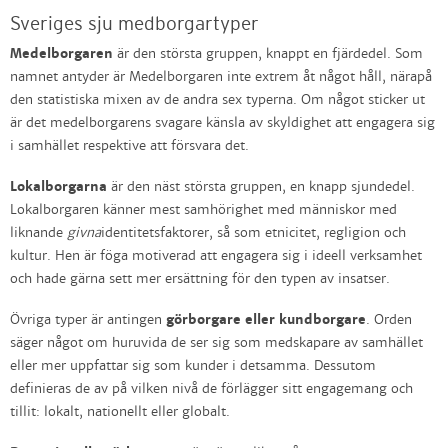
Sveriges sju medborgartyper
Medelborgaren
är den största gruppen, knappt en fjärdedel. Som
namnet antyder är Medelborgaren inte extrem åt något håll, närapå
den statistiska mixen av de andra sex typerna. Om något sticker ut
är det medelborgarens svagare känsla av skyldighet att engagera sig
i samhället respektive att försvara det.
Lokalborgarna
är den näst största gruppen, en knapp sjundedel.
Lokalborgaren känner mest samhörighet med människor med
liknande
givna
identitetsfaktorer, så som etnicitet, regligion och
kultur. Hen är föga motiverad att engagera sig i ideell verksamhet
och hade gärna sett mer ersättning för den typen av insatser.
Övriga typer är antingen
görborgare eller kundborgare
. Orden
säger något om huruvida de ser sig som medskapare av samhället
eller mer uppfattar sig som kunder i detsamma. Dessutom
definieras de av på vilken nivå de förlägger sitt engagemang och
tillit: lokalt, nationellt eller globalt.