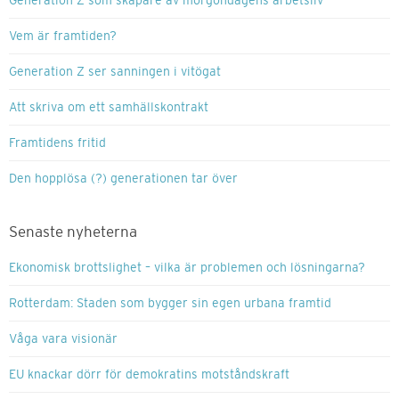
Generation Z som skapare av morgondagens arbetsliv
Vem är framtiden?
Generation Z ser sanningen i vitögat
Att skriva om ett samhällskontrakt
Framtidens fritid
Den hopplösa (?) generationen tar över
Senaste nyheterna
Ekonomisk brottslighet – vilka är problemen och lösningarna?
Rotterdam: Staden som bygger sin egen urbana framtid
Våga vara visionär
EU knackar dörr för demokratins motståndskraft