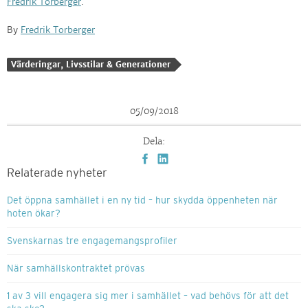
Fredrik Torberger
.
By
Fredrik Torberger
Värderingar, Livsstilar & Generationer
05/09/2018
Dela:
Relaterade nyheter
Det öppna samhället i en ny tid – hur skydda öppenheten när
hoten ökar?
Svenskarnas tre engagemangsprofiler
När samhällskontraktet prövas
1 av 3 vill engagera sig mer i samhället – vad behövs för att det