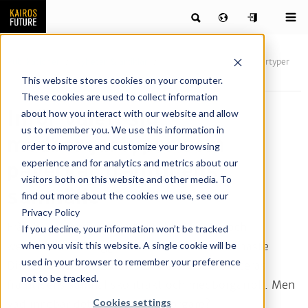
Publikationer
Nyheter & artiklar
Inför valet: sju medborgartyper
som påverkar framtidens samhälle
This website stores cookies on your computer.
These cookies are used to collect information
Inför valet: sju
about how you interact with our website and allow
us to remember you. We use this information in
medborgartyper som
order to improve and customize your browsing
experience and for analytics and metrics about our
påverkar framtidens
visitors both on this website and other media. To
samhälle
find out more about the cookies we use, see our
Privacy Policy
Från bussarnas reklamytor till ledarsidor och
If you decline, your information won’t be tracked
when you visit this website. A single cookie will be
webbtrollens inlägg vidare ända in i den senaste
used in your browser to remember your preference
Disneyfilmen Incredibles 2 – överallt diskuteras
not to be tracked.
framtidens samhällskontrakt och medborgarroll. Men
Cookies settings
vad innebär det att vara medborgare?