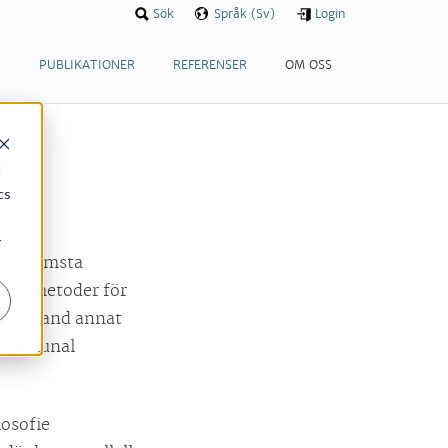
Sök
Språk (Sv)
Login
T
PUBLIKATIONER
REFERENSER
OM OSS
d
cs
r
ans främsta
ativa metoder för
har bland annat
 kommunal
osofie