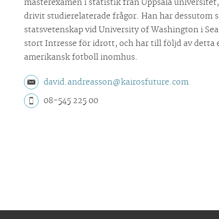
masterexamen i statistik från Uppsala universitet, 
drivit studierelaterade frågor. Han har dessutom 
statsvetenskap vid University of Washington i Seat
stort Intresse för idrott, och har till följd av detta
amerikansk fotboll inomhus.
david.andreasson@kairosfuture.com
08-545 225 00