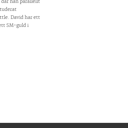
där han parallellt
studerat
tle. David har ett
 ett SM-guld i