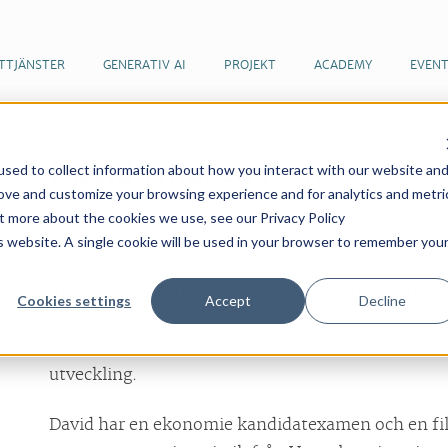
TTJÄNSTER
GENERATIV AI
PROJEKT
ACADEMY
EVEN
David Andréasson
sed to collect information about how you interact with our website an
rove and customize your browsing experience and for analytics and metri
Analyst
ut more about the cookies we use, see our Privacy Policy
is website. A single cookie will be used in your browser to remember you
David arbetar som analytiker på Kairos Future. H
intresseområden är artificiell intelligens, kvantit
Cookies settings
Accept
Decline
samhällsvetenskaplig analys och textanalys. Han 
arbetat i projekt inom handel, besöksnäring och
utveckling.
David har en ekonomie kandidatexamen och en fil