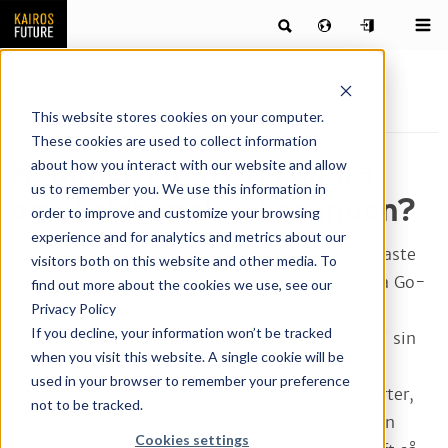
Publikationer
Nyheter & artiklar
Kommer AI att förändra
omvärldsanalys i grunden?
This website stores cookies on your computer.
These cookies are used to collect information
Kommer AI att förändra
about how you interact with our website and allow
us to remember you. We use this information in
omvärldsanalys i grunden?
order to improve and customize your browsing
experience and for analytics and metrics about our
2016 skapades historia. Lee Sedol, en av de senaste
visitors both on this website and other media. To
decenniernas mest framgångsrika professionella Go-
find out more about the cookies we use, see our
Privacy Policy
spelare, besegrades av en nybörjare framför 80
If you decline, your information won’t be tracked
miljoner tittare. Medans Sedol satt nedsjunken i sin
when you visit this website. A single cookie will be
stol, besegrad och nedstämd, förblev hans
used in your browser to remember your preference
motståndare tyst och stilla. Ingen, varken experter,
not to be tracked.
reportrar eller Sedol själv, hade anat att matchen
Cookies settings