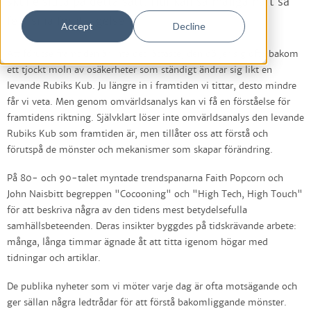
skulle sluta på detta sätt. Hur kan så många haft så
fel i sina förutsägelser?
Accept
Decline
Att förutse framtiden är inte det lättaste, den döljer sig ofta bakom
ett tjockt moln av osäkerheter som ständigt ändrar sig likt en
levande Rubiks Kub. Ju längre in i framtiden vi tittar, desto mindre
får vi veta. Men genom omvärldsanalys kan vi få en förståelse för
framtidens riktning. Självklart löser inte omvärldsanalys den levande
Rubiks Kub som framtiden är, men tillåter oss att förstå och
förutspå de mönster och mekanismer som skapar förändring.
På 80- och 90-talet myntade trendspanarna Faith Popcorn och
John Naisbitt begreppen "Cocooning" och "High Tech, High Touch"
för att beskriva några av den tidens mest betydelsefulla
samhällsbeteenden. Deras insikter byggdes på tidskrävande arbete:
många, långa timmar ägnade åt att titta igenom högar med
tidningar och artiklar.
De publika nyheter som vi möter varje dag är ofta motsägande och
ger sällan några ledtrådar för att förstå bakomliggande mönster.