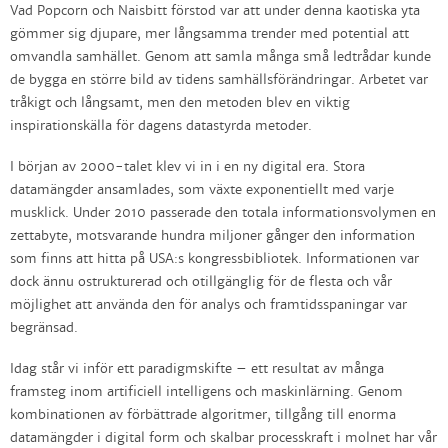
Vad Popcorn och Naisbitt förstod var att under denna kaotiska yta
gömmer sig djupare, mer långsamma trender med potential att
omvandla samhället. Genom att samla många små ledtrådar kunde
de bygga en större bild av tidens samhällsförändringar. Arbetet var
tråkigt och långsamt, men den metoden blev en viktig
inspirationskälla för dagens datastyrda metoder.
I början av 2000-talet klev vi in i en ny digital era. Stora
datamängder ansamlades, som växte exponentiellt med varje
musklick. Under 2010 passerade den totala informationsvolymen en
zettabyte, motsvarande hundra miljoner gånger den information
som finns att hitta på USA:s kongressbibliotek. Informationen var
dock ännu ostrukturerad och otillgänglig för de flesta och vår
möjlighet att använda den för analys och framtidsspaningar var
begränsad.
Idag står vi inför ett paradigmskifte – ett resultat av många
framsteg inom artificiell intelligens och maskinlärning. Genom
kombinationen av förbättrade algoritmer, tillgång till enorma
datamängder i digital form och skalbar processkraft i molnet har vår