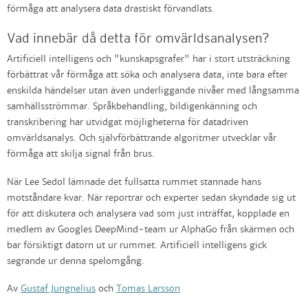
förmåga att analysera data drastiskt förvandlats.
Vad innebär då detta för omvärldsanalysen?
Artificiell intelligens och "kunskapsgrafer" har i stort utsträckning
förbättrat vår förmåga att söka och analysera data, inte bara efter
enskilda händelser utan även underliggande nivåer med långsamma
samhällsströmmar. Språkbehandling, bildigenkänning och
transkribering har utvidgat möjligheterna för datadriven
omvärldsanalys. Och självförbättrande algoritmer utvecklar vår
förmåga att skilja signal från brus.
När Lee Sedol lämnade det fullsatta rummet stannade hans
motståndare kvar. När reportrar och experter sedan skyndade sig ut
för att diskutera och analysera vad som just inträffat, kopplade en
medlem av Googles DeepMind-team ur AlphaGo från skärmen och
bar försiktigt datorn ut ur rummet. Artificiell intelligens gick
segrande ur denna spelomgång.
Av
Gustaf Jungnelius
och
Tomas Larsson