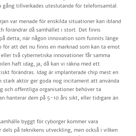
n gång tillverkades uteslutande för telefonsamtal.
rjan var menade för enskilda situationer kan ibland
ch förändrar då samhället i stort. Det finns
 på detta, när någon innovation som funnits länge
pp för att det nu finns en marknad som kan ta emot
eller två cybernetiska innovationer får samma
len haft idag, ja, då kan vi räkna med ett
iskt förändras. Idag är implanterade chip mest en
 stark aktör ger goda nog incitament att använda
g och offentliga organisationer behöver ta
man hanterar dem på 5-10 års sikt, eller tidigare än
t samhälle byggt för cyborger kommer vara
r dels på teknikens utveckling, men också i vilken