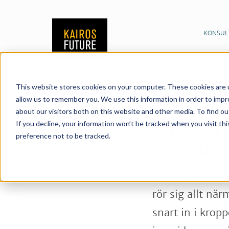
KONSUL
This website stores cookies on your computer. These cookies are u
Publikationer
Nyhet
06/03/2019
allow us to remember you. We use this information in order to imp
about our visitors both on this website and other media. To find o
Dela:
Cyborg 
If you decline, your information won’t be tracked when you visit th
preference not to be tracked.
samhäll
Smarta klockor
rör sig allt nä
snart in i krop