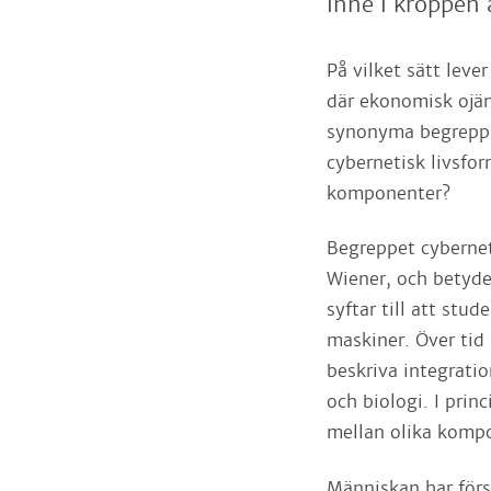
inne i kroppen
På vilket sätt leve
där ekonomisk ojäm
synonyma begrepp? 
cybernetisk livsfo
komponenter?
Begreppet cybernet
Wiener, och betyde
syftar till att stu
maskiner. Över tid
beskriva integrati
och biologi. I pri
mellan olika komp
Människan har förs