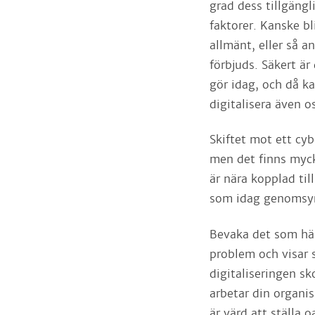
grad dess tillgäng
faktorer. Kanske bl
allmänt, eller så a
förbjuds. Säkert är
gör idag, och då ka
digitalisera även o
Skiftet mot ett cyb
men det finns myck
är nära kopplad til
som idag genomsyrar
Bevaka det som hän
problem och visar s
digitaliseringen s
arbetar din organis
är värd att ställa 