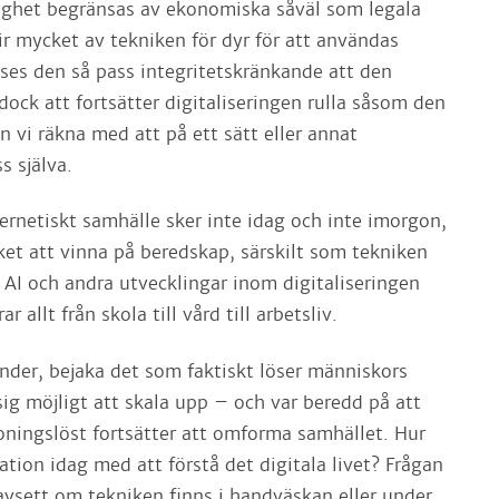
lighet begränsas av ekonomiska såväl som legala
ir mycket av tekniken för dyr för att användas
nses den så pass integritetskränkande att den
 dock att fortsätter digitaliseringen rulla såsom den
n vi räkna med att på ett sätt eller annat
ss själva.
ernetiskt samhälle sker inte idag och inte imorgon,
et att vinna på beredskap, särskilt som tekniken
l AI och andra utvecklingar inom digitaliseringen
 allt från skola till vård till arbetsliv.
der, bejaka det som faktiskt löser människors
ig möjligt att skala upp – och var beredd på att
koningslöst fortsätter att omforma samhället. Hur
ation idag med att förstå det digitala livet? Frågan
oavsett om tekniken finns i handväskan eller under