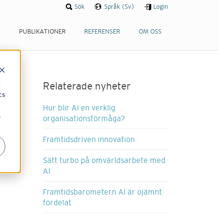
Sök
Språk (Sv)
Login
T
PUBLIKATIONER
REFERENSER
OM OSS
d
Relaterade nyheter
cs
Hur blir AI en verklig
r
organisationsförmåga?
Framtidsdriven innovation
Sätt turbo på omvärldsarbete med
AI
Framtidsbarometern AI är ojämnt
fördelat