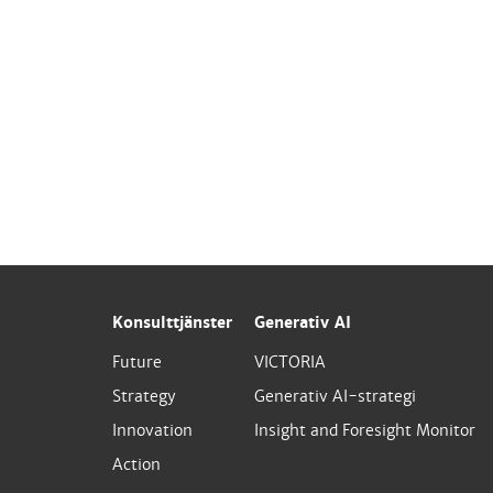
Konsulttjänster
Generativ AI
Future
VICTORIA
Strategy
Generativ AI-strategi
Innovation
Insight and Foresight Monitor
Action