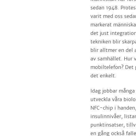
sedan 1948. Protes
varit med oss seda
markerat människan
det just integratio
tekniken blir skarp
blir alltmer en del 
av samhället. Hur 
mobiltelefon? Det 
det enkelt.
Idag jobbar många f
utveckla våra biol
NFC-chip i handen,
insulinnivåer, list
punktinsatser, till
en gång också fall