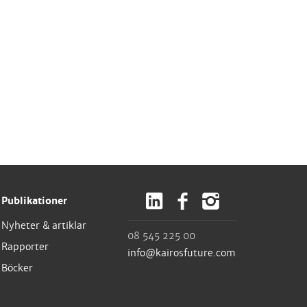
Publikationer
Nyheter & artiklar
08 545 225 00
Rapporter
info@kairosfuture.com
Böcker