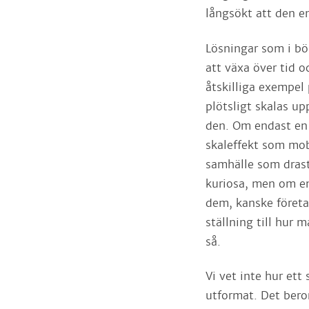
långsökt att den e
Lösningar som i bö
att växa över tid o
åtskilliga exempel
plötsligt skalas u
den. Om endast en 
skaleffekt som mobi
samhälle som drast
kuriosa, men om en
dem, kanske företa
ställning till hur 
så.
Vi vet inte hur et
utformat. Det bero