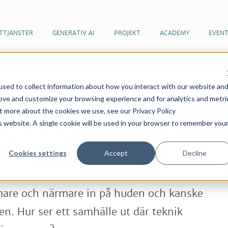
TTJÄNSTER
GENERATIV AI
PROJEKT
ACADEMY
EVEN
sed to collect information about how you interact with our website an
er & artiklar
Cyborg Society – framtidens samhälle?
rove and customize your browsing experience and for analytics and metri
ut more about the cookies we use, see our Privacy Policy
Society – framtidens
is website. A single cookie will be used in your browser to remember you
e?
Cookies settings
Accept
Decline
 och sensorer i våra kläder – maskinen
rmare och närmare in på huden och kanske
pen. Hur ser ett samhälle ut där teknik