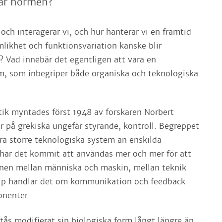
 är normen?
r och interagerar vi, och hur hanterar vi en framtid
likhet och funktionsvariation kanske blir
Vad innebär det egentligen att vara en
rm, som inbegriper både organiska och teknologiska
ik myntades först 1948 av forskaren Norbert
r på grekiska ungefär styrande, kontroll. Begreppet
dera större teknologiska system än enskilda
 har det kommit att användas mer och mer för att
onen mellan människa och maskin, mellan teknik
ncip handlar det om kommunikation och feedback
onenter.
tås modifierat sin biologiska form långt längre än