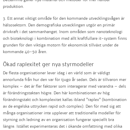
Detsamma gäller nya material och metoder för mer hållbar
produktion.
3. Ett annat viktigt område för den kommande utvecklingsvågen är
hälsosektorn. Den demografiska utvecklingen utgör en primär
drivkraft i det sammanhanget. Inom områden som nanoteknologi
och bioteknologi i kombination med allt kraftfullare it-system finns
grunden för den viktiga motorn för ekonomisk tillväxt under de
kommande 40-50 åren.
Ökad raplexitet ger nya styrmodeller
De flesta organisationer lever idag i en värld som är väldigt
annorlunda från hur den var för tjugo år sedan. Dels är tillvaron mer
komplex – det är fler faktorer som interagerar med varandra – dels
är förändringstakten högre. Den här kombinationen av hög
förändringstakt och komplexitet kallas ibland ”raplex” (kombination
av de engelska uttrycken rapid och complex). Den för med sig att
många organisationer inte upplever att traditionella modeller för
styrning och ledning av en organisation fungerar speciellt bra
längre. Istället experimenteras det i ökande omfattning med olika