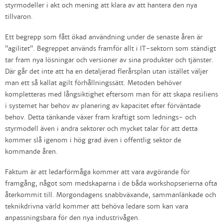
styrmodeller i akt och mening att klara av att hantera den nya
tillvaron.
Ett begrepp som fått ökad användning under de senaste åren är
”agilitet”. Begreppet används framför allt i IT-sektorn som ständigt
tar fram nya lösningar och versioner av sina produkter och tjänster.
Där går det inte att ha en detaljerad flerårsplan utan istället väljer
man ett så kallat agilt förhållningssätt. Metoden behöver
kompletteras med långsiktighet eftersom man för att skapa resiliens
i systemet har behov av planering av kapacitet efter förväntade
behov. Detta tänkande växer fram kraftigt som lednings- och
styrmodell även i andra sektorer och mycket talar för att detta
kommer slå igenom i hög grad även i offentlig sektor de
kommande åren.
Faktum är att ledarförmåga kommer att vara avgörande för
framgång, något som medskaparna i de båda workshopserierna ofta
återkommit till. Morgondagens snabbväxande, sammanlänkade och
teknikdrivna värld kommer att behöva ledare som kan vara
anpassningsbara för den nya industrivågen.