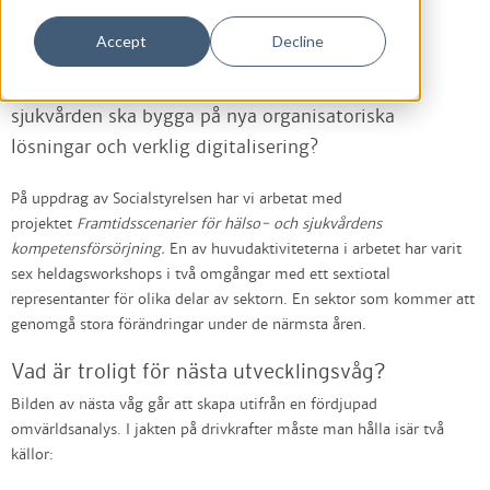
man ska rusta sig för att i hårdare konkurrens
Accept
Decline
attrahera nya medarbetare? Och vilka nya
kompetenser är viktiga att ha när hälso- och
sjukvården ska bygga på nya organisatoriska
lösningar och verklig digitalisering?
På uppdrag av Socialstyrelsen har vi arbetat med
projektet
Framtidsscenarier för hälso- och sjukvårdens
kompetensförsörjning.
En av huvudaktiviteterna i arbetet har varit
sex heldagsworkshops i två omgångar med ett sextiotal
representanter för olika delar av sektorn. En sektor som kommer att
genomgå stora förändringar under de närmsta åren.
Vad är troligt för nästa utvecklingsvåg?
Bilden av nästa våg går att skapa utifrån en fördjupad
omvärldsanalys. I jakten på drivkrafter måste man hålla isär två
källor: