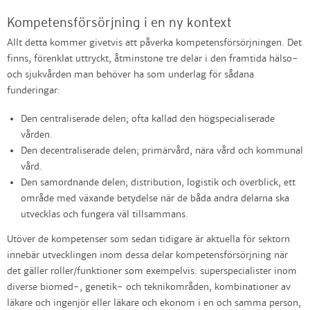
Kompetensförsörjning i en ny kontext
Allt detta kommer givetvis att påverka kompetensförsörjningen. Det
finns, förenklat uttryckt, åtminstone tre delar i den framtida hälso-
och sjukvården man behöver ha som underlag för sådana
funderingar:
Den centraliserade delen; ofta kallad den högspecialiserade
vården.
Den decentraliserade delen; primärvård, nära vård och kommunal
vård.
Den samordnande delen; distribution, logistik och överblick, ett
område med växande betydelse när de båda andra delarna ska
utvecklas och fungera väl tillsammans.
Utöver de kompetenser som sedan tidigare är aktuella för sektorn
innebär utvecklingen inom dessa delar kompetensförsörjning när
det gäller roller/funktioner som exempelvis: superspecialister inom
diverse biomed-, genetik- och teknikområden, kombinationer av
läkare och ingenjör eller läkare och ekonom i en och samma person,