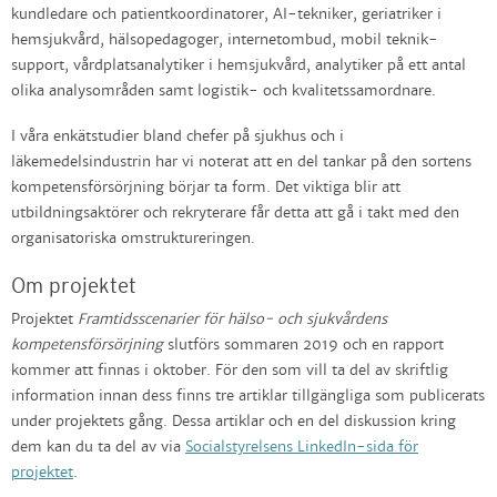
kundledare och patientkoordinatorer, AI-tekniker, geriatriker i
hemsjukvård, hälsopedagoger, internetombud, mobil teknik-
support, vårdplatsanalytiker i hemsjukvård, analytiker på ett antal
olika analysområden samt logistik- och kvalitetssamordnare.
I våra enkätstudier bland chefer på sjukhus och i
läkemedelsindustrin har vi noterat att en del tankar på den sortens
kompetensförsörjning börjar ta form. Det viktiga blir att
utbildningsaktörer och rekryterare får detta att gå i takt med den
organisatoriska omstruktureringen.
Om projektet
Projektet
Framtidsscenarier för hälso- och sjukvårdens
kompetensförsörjning
slutförs sommaren 2019 och en rapport
kommer att finnas i oktober. För den som vill ta del av skriftlig
information innan dess finns tre artiklar tillgängliga som publicerats
under projektets gång. Dessa artiklar och en del diskussion kring
dem kan du ta del av via
Socialstyrelsens LinkedIn-sida för
projektet
.