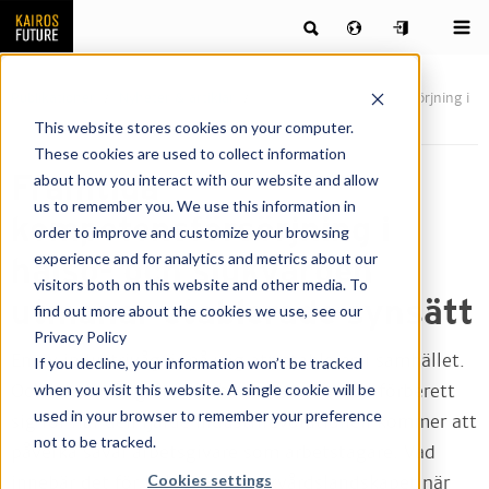
Publikationer
Nyheter & artiklar
Framtida kompetensförsörjning i
hälso- och sjukvården utmanar etablerade synsätt
This website stores cookies on your computer.
These cookies are used to collect information
Framtida
about how you interact with our website and allow
us to remember you. We use this information in
kompetensförsörjning i
order to improve and customize your browsing
experience and for analytics and metrics about our
hälso- och sjukvården
visitors both on this website and other media. To
utmanar etablerade synsätt
find out more about the cookies we use, see our
Privacy Policy
En ny industrivåg är på väg att etableras i samhället.
If you decline, your information won’t be tracked
when you visit this website. A single cookie will be
Och inom många branscher har man redan förberett
used in your browser to remember your preference
sig för hur den fjärde industrirevolutionen kommer att
not to be tracked.
påverka såväl arbetsgivare som arbetstagare. Vad
Cookies settings
innebär det för hälso- och sjukvårdslandskapet när