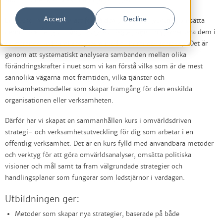
sätt i alltmer komplexa handlingsmiljöer.
Accept
Decline
En nyckel handlar om att förstå den omvärld vi verkar i, omsätta
denna förståelse till långsiktiga strategier samt implementera dem i
existerande verksamhetssystem med tillhörande ledarskap. Det är
genom att systematiskt analysera sambanden mellan olika
förändringskrafter i nuet som vi kan förstå vilka som är de mest
sannolika vägarna mot framtiden, vilka tjänster och
verksamhetsmodeller som skapar framgång för den enskilda
organisationen eller verksamheten.
Därför har vi skapat en sammanhållen kurs i omvärldsdriven
strategi- och verksamhetsutveckling för dig som arbetar i en
offentlig verksamhet. Det är en kurs fylld med användbara metoder
och verktyg för att göra omvärldsanalyser, omsätta politiska
visioner och mål samt ta fram välgrundade strategier och
handlingsplaner som fungerar som ledstjärnor i vardagen.
Utbildningen ger:
Metoder som skapar nya strategier, baserade på både