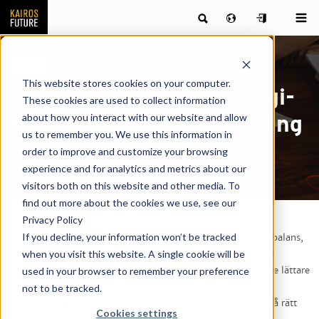
Kurs
This website stores cookies on your computer.
Omvärldsbaserad strategi-
These cookies are used to collect information
about how you interact with our website and allow
och verksamhetsutveckling
us to remember you. We use this information in
för offentlig sektor
order to improve and customize your browsing
experience and for analytics and metrics about our
visitors both on this website and other media. To
find out more about the cookies we use, see our
Privacy Policy
If you decline, your information won’t be tracked
Kraven på att balansera mellan kortsiktiga krav på budget i balans,
when you visit this website. A single cookie will be
organisatorisk effektivitet och långsiktig samhällsnytta är en
used in your browser to remember your preference
utmaning för de flesta offentliga organisationer. Det blir inte lättare
av att vi lever i en starkt föränderlig värld där en av
not to be tracked.
nyckelutmaningarna är att med begränsade resurser agera på rätt
Cookies settings