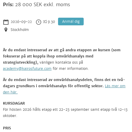
Pris:
28 000 SEK exkl. moms
Anmäl dig
2026-09-22
Kl 9.30
Stockholm
Är du endast intresserad av att gå andra etappen av kursen (som
fokuserar på att koppla ihop omvärldsanalys med
strategiutveckling),
vänligen kontakta oss på
academy@kairosfuture.com
för mer information.
Är du endast intresserad av omvärldsanalysdelen, finns det en två-
dagars grundkurs i omvärldsanalys för offentlig sektor.
Läs mer om
den här.
KURSDAGAR
För hösten 2026 hålls etapp ett 22-23 september samt etapp två 12-13
oktober.
PRIS