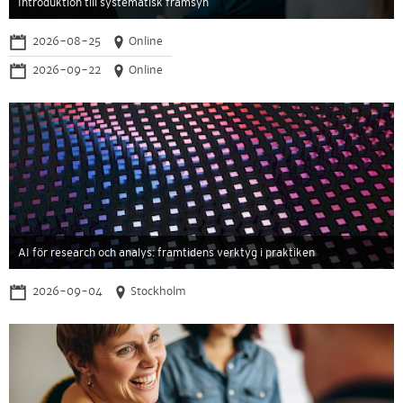
Introduktion till systematisk framsyn
2026-08-25
Online
2026-09-22
Online
AI för research och analys: framtidens verktyg i praktiken
2026-09-04
Stockholm