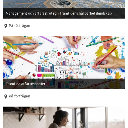
Management och affärsstrategi i framtidens hållbarhetslandskap
På förfrågan
Framtida affärsmodeller
På förfrågan