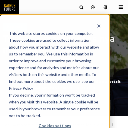
Rapport
This website stores cookies on your computer.
Tweens – marknadens nya
These cookies are used to collect information
about how you interact with our website and allow
maktfaktor
us to remember you. We use this information in
order to improve and customize your browsing
experience and for analytics and metrics about our
visitors both on this website and other media. To
find out more about the cookies we use, see our
För att ladda ner denna rapport behöver du ett betalt
Privacy Policy
medlemskap i Kairos Future Club.
If you decline, your information won’t be tracked
Logga
Bli
when you visit this website. A single cookie will be
in
Clubmedlem
used in your browser to remember your preference
not to be tracked.
I denna rapport beskrivs betydelsen av barnen för samhället, i
Cookies settings