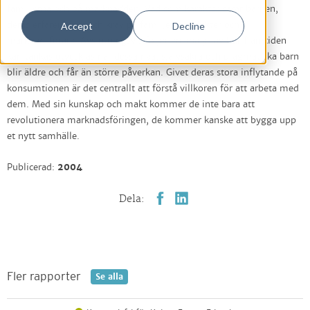
familjerna och på marknadden. Vad som karakterisärar barnen,
deras erfarenheter och krav på familjer, produkter och
Accept
Decline
marknadsförare. Avslutningsvis följer en analys av hur framtiden
kan tänkas utvecklas när dessa nya, självsäkra och pragmatiska barn
blir äldre och får än större påverkan. Givet deras stora inflytande på
konsumtionen är det centrallt att förstå villkoren för att arbeta med
dem. Med sin kunskap och makt kommer de inte bara att
revolutionera marknadsföringen, de kommer kanske att bygga upp
et nytt samhälle.
Publicerad:
2004
Dela:
Fler rapporter
Se alla