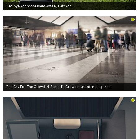
Den nya köpprocessen: Att sälja ett köp
The Cry For The Crowd: 4 Steps To Crowdsourced Intelligence