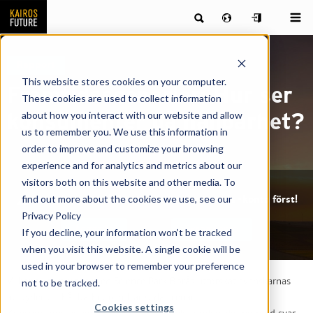
Rapport
This website stores cookies on your computer.
Framtidsscenarier: Hur ser
These cookies are used to collect information
about how you interact with our website and allow
konsumenter på hållbarhet?
us to remember you. We use this information in
order to improve and customize your browsing
experience and for analytics and metrics about our
visitors both on this website and other media. To
find out more about the cookies we use, see our
Psst, logga in på ditt Kairos Future Friends-konto först!
Privacy Policy
Logga in
Skapa konto
If you decline, your information won’t be tracked
when you visit this website. A single cookie will be
used in your browser to remember your preference
Vi har tillsammans med Science Park Borås utforskat svenskarnas
not to be tracked.
attityder till hållbarhet och framtida scenarier.
Cookies settings