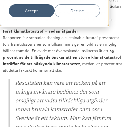
Konsumtionsrapporten bygger på en enkätundersökning med svar
från över 1000 invånare med olika bakgrunder och politiska åsikter.
Accept
Decline
Rapporten målar upp en dyster bild av svenskarnas syn på
klimatarbetet – men visar samtidigt på hopp och framtidstro.
Först klimatkatastrof – sedan åtgärder
Rapporten ”12 scenarios shaping a sustainable future” presenterar
tolv framtidsscenarier som tillsammans ger en bild av en möjlig
hållbar framtid. En av de mer överraskande insikterna är att
45
procent
av de tillfrågade önskar att en större klimatkatastrof
inträffar för att påskynda klimatarbetet
, medan 22 procent tror
att detta faktiskt kommer att ske.
Resultaten kan vara ett tecken på att
många invånare bedömer det som
omöjligt att vidta tillräckliga åtgärder
innan brutala katastrofer nära oss i
Sverige är ett faktum. Man kan jämföra