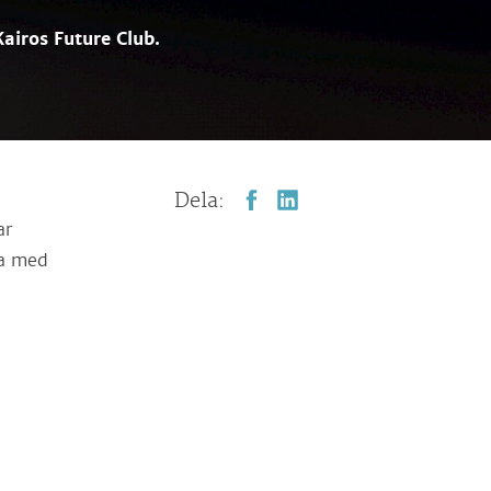
airos Future Club.
Dela:
ar
ta med