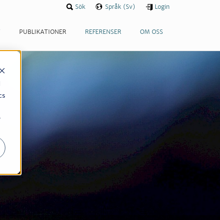
Sök
Språk (Sv)
Login
T
PUBLIKATIONER
REFERENSER
OM OSS
d
cs
r