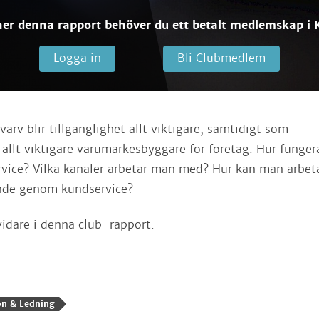
ner denna rapport behöver du ett betalt medlemskap i K
Logga in
Bli Clubmedlem
varv blir tillgänglighet allt viktigare, samtidigt som
 allt viktigare varumärkesbyggare för företag. Hur funger
rvice? Vilka kanaler arbetar man med? Hur kan man arbe
nde genom kundservice?
vidare i denna club-rapport.
ion & Ledning