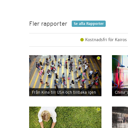
Fler rapporter
Se alla
Rapporter
Kostnadsfri för Kairos
Från Kina till USA och tillbaka igen
China'